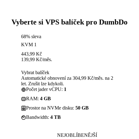
Vyberte si VPS balíček pro DumbDo
68% sleva
KVM 1
443,99
Kč
139,99
Kč
/měs.
Vybrat balíček
Automatické obnovení za 304,99 Kč/měs. na 2
let. Zrušit lze kdykoli.
Počet jader vCPU:
1
RAM:
4 GB
Prostor na NVMe disku:
50 GB
Bandwidth:
4 TB
NEJOBLÍBENĚJŠÍ