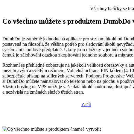
Všechny balíčky se hr
Co všechno můžete s produktem DumbDo v
DumbDo je záměrně jednoduchá aplikace pro seznam úkolů od Dum
postavená na filozofii, že většina potřeb pro sledování úkolů nevyžadu
systém ani cloudové předplatné. Úkoly jsou uloženy v jediném soub
čemuž je zálohování otázkou zkopírování jednoho souboru a migrace t
Rozhraní se přehledně zobrazuje na jakékoli velikosti obrazovky a au
mezi tmavým a světlým režimem. Volitelná ochrana PIN kódem (4-10 
zabezpečuje přístup na sdílených serverech. Podpora Progressive W
si DumbDo můžete nainstalovat do telefonu nebo na plochu a používat 
Vlastní hosting na VPS udržuje vaše data úkolů soukromá, dostupná 
a nezávislá na změnách služeb třetích stran.
Začít