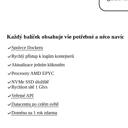
Každý balíček obsahuje
vše potřebné
a něco navíc
Správce Dockeru
Rychlý přístup k logům kontejnerů
Aktualizace jedním kliknutím
Procesory AMD EPYC
NVMe SSD úložiště
Rychlost sítě 1 Gb/s
Veřejné API
Datacentra
po celém světě
Doména na 1 rok zdarma