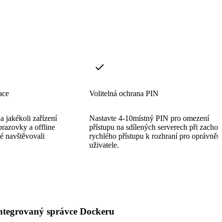
ace
Volitelná ochrana PIN
 jakékoli zařízení
Nastavte 4-10místný PIN pro omezení
razovky a offline
přístupu na sdílených serverech při zachov
dé navštěvovali
rychlého přístupu k rozhraní pro oprávněn
uživatele.
ntegrovaný správce Dockeru