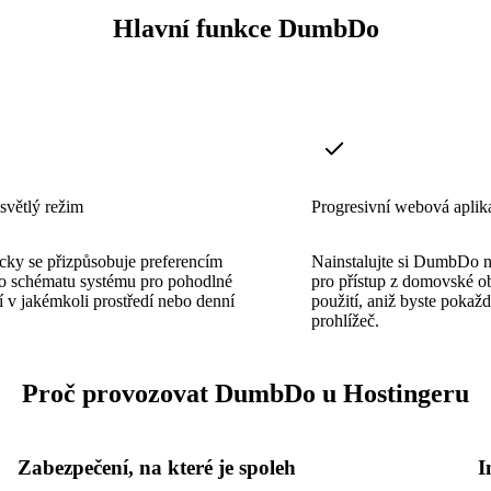
Hlavní funkce DumbDo
světlý režim
Progresivní webová aplik
cky se přizpůsobuje preferencím
Nainstalujte si DumbDo na
o schématu systému pro pohodlné
pro přístup z domovské ob
í v jakémkoli prostředí nebo denní
použití, aniž byste pokaž
prohlížeč.
Proč provozovat DumbDo u Hostingeru
Zabezpečení, na které je spoleh
I