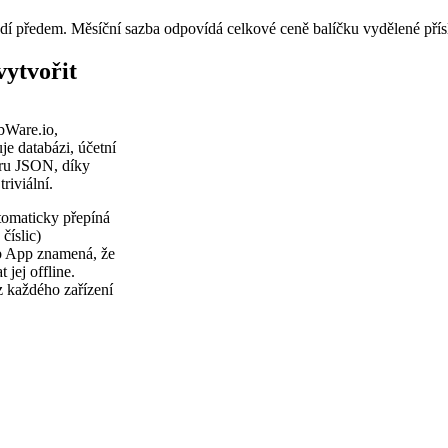
adí předem. Měsíční sazba odpovídá celkové ceně balíčku vydělené pří
ytvořit
bWare.io,
je databázi, účetní
oru JSON, díky
riviální.
tomaticky přepíná
číslic)
eb App znamená, že
jej offline.
z každého zařízení