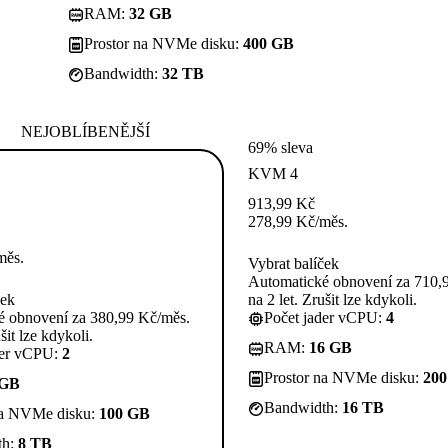
RAM:
32 GB
Prostor na NVMe disku:
400 GB
Bandwidth:
32 TB
NEJOBLÍBENĚJŠÍ
69% sleva
KVM 4
913,99
Kč
278,99
Kč
/měs.
měs.
Vybrat balíček
Automatické obnovení za 710,
ček
na 2 let. Zrušit lze kdykoli.
é obnovení za 380,99 Kč/měs.
Počet jader vCPU:
4
šit lze kdykoli.
RAM:
16 GB
der vCPU:
2
Prostor na NVMe disku:
20
 GB
Bandwidth:
16 TB
na NVMe disku:
100 GB
th:
8 TB