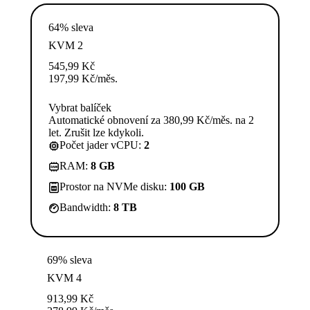
64% sleva
KVM 2
545,99
Kč
197,99
Kč
/měs.
Vybrat balíček
Automatické obnovení za 380,99 Kč/měs. na 2
let. Zrušit lze kdykoli.
Počet jader vCPU:
2
RAM:
8 GB
Prostor na NVMe disku:
100 GB
Bandwidth:
8 TB
69% sleva
KVM 4
913,99
Kč