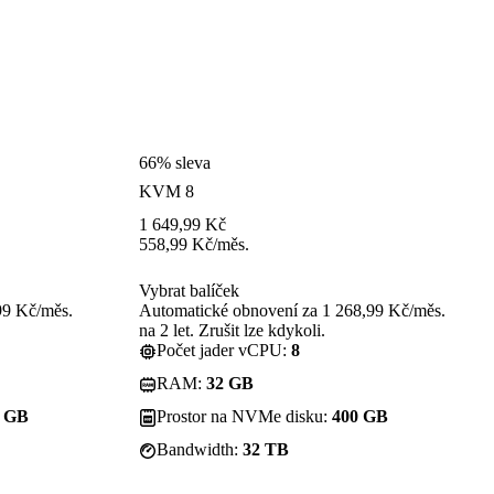
66% sleva
KVM 8
1 649,99
Kč
558,99
Kč
/měs.
Vybrat balíček
99 Kč/měs.
Automatické obnovení za 1 268,99 Kč/měs.
na 2 let. Zrušit lze kdykoli.
Počet jader vCPU:
8
RAM:
32 GB
0 GB
Prostor na NVMe disku:
400 GB
Bandwidth:
32 TB