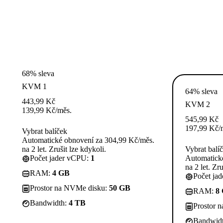
68% sleva
KVM 1
64% sleva
443,99
Kč
KVM 2
139,99
Kč
/měs.
545,99
Kč
197,99
Kč
/
Vybrat balíček
Automatické obnovení za 304,99 Kč/měs.
na 2 let. Zrušit lze kdykoli.
Vybrat balí
Počet jader vCPU:
1
Automatick
na 2 let. Zru
RAM:
4 GB
Počet ja
Prostor na NVMe disku:
50 GB
RAM:
8
Bandwidth:
4 TB
Prostor 
Bandwid