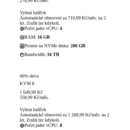
278,99
Kč
/měs.
Vybrat balíček
Automatické obnovení za 710,99 Kč/měs. na 2
let. Zrušit lze kdykoli.
Počet jader vCPU:
4
RAM:
16 GB
Prostor na NVMe disku:
200 GB
Bandwidth:
16 TB
66% sleva
KVM 8
1 649,99
Kč
558,99
Kč
/měs.
Vybrat balíček
Automatické obnovení za 1 268,99 Kč/měs. na 2
let. Zrušit lze kdykoli.
Počet jader vCPU:
8