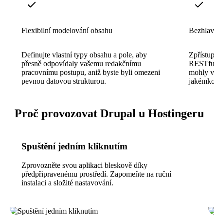
Flexibilní modelování obsahu
Bezhlav
Definujte vlastní typy obsahu a pole, aby
Zpřístupn
přesně odpovídaly vašemu redakčnímu
RESTful 
pracovnímu postupu, aniž byste byli omezeni
mohly vyt
pevnou datovou strukturou.
jakémkol
Proč provozovat Drupal u Hostingeru
Spuštění jedním kliknutím
Zprovozněte svou aplikaci bleskově díky
předpřipravenému prostředí. Zapomeňte na ruční
instalaci a složité nastavování.