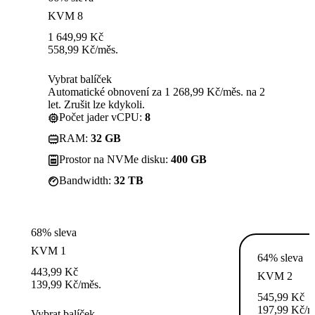
KVM 8
1 649,99
Kč
558,99
Kč
/měs.
Vybrat balíček
Automatické obnovení za 1 268,99 Kč/měs. na 2
let. Zrušit lze kdykoli.
Počet jader vCPU:
8
RAM:
32 GB
Prostor na NVMe disku:
400 GB
Bandwidth:
32 TB
68% sleva
KVM 1
64% sleva
443,99
Kč
KVM 2
139,99
Kč
/měs.
545,99
Kč
197,99
Kč
/m
Vybrat balíček