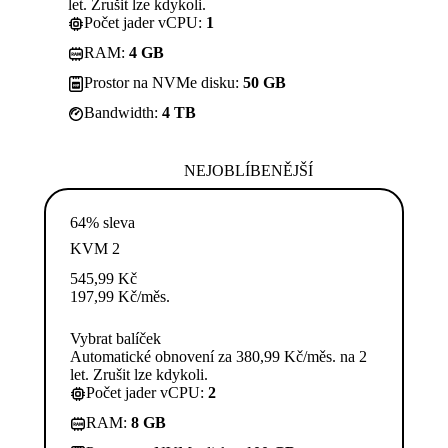
let. Zrušit lze kdykoli.
Počet jader vCPU:
1
RAM:
4 GB
Prostor na NVMe disku:
50 GB
Bandwidth:
4 TB
NEJOBLÍBENĚJŠÍ
64% sleva
KVM 2
545,99
Kč
197,99
Kč
/měs.
Vybrat balíček
Automatické obnovení za 380,99 Kč/měs. na 2
let. Zrušit lze kdykoli.
Počet jader vCPU:
2
RAM:
8 GB