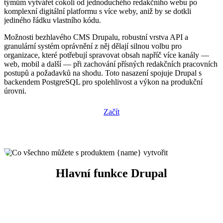
týmům vytvářet cokoli od jednoduchého redakčního webu po
komplexní digitální platformu s více weby, aniž by se dotkli
jediného řádku vlastního kódu.
Možnosti bezhlavého CMS Drupalu, robustní vrstva API a
granulární systém oprávnění z něj dělají silnou volbu pro
organizace, které potřebují spravovat obsah napříč více kanály —
web, mobil a další — při zachování přísných redakčních pracovních
postupů a požadavků na shodu. Toto nasazení spojuje Drupal s
backendem PostgreSQL pro spolehlivost a výkon na produkční
úrovni.
Začít
Hlavní funkce Drupal