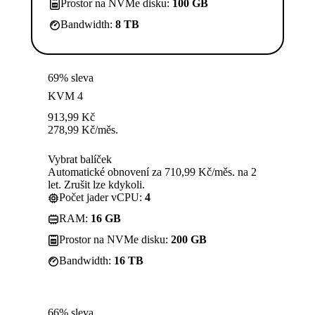
Prostor na NVMe disku:
100 GB
Bandwidth:
8 TB
69% sleva
KVM 4
913,99
Kč
278,99
Kč
/měs.
Vybrat balíček
Automatické obnovení za 710,99 Kč/měs. na 2
let. Zrušit lze kdykoli.
Počet jader vCPU:
4
RAM:
16 GB
Prostor na NVMe disku:
200 GB
Bandwidth:
16 TB
66% sleva