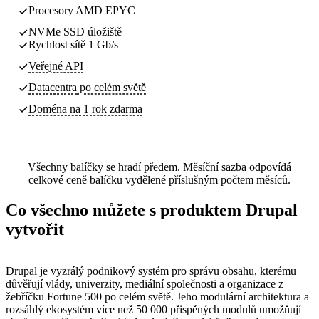
Procesory AMD EPYC
NVMe SSD úložiště
Rychlost sítě 1 Gb/s
Veřejné API
Datacentra
po celém světě
Doména na 1 rok zdarma
Všechny balíčky se hradí předem. Měsíční sazba odpovídá
celkové ceně balíčku vydělené příslušným počtem měsíců.
Co všechno můžete s produktem Drupal
vytvořit
Drupal je vyzrálý podnikový systém pro správu obsahu, kterému
důvěřují vlády, univerzity, mediální společnosti a organizace z
žebříčku Fortune 500 po celém světě. Jeho modulární architektura a
rozsáhlý ekosystém více než 50 000 přispěných modulů umožňují