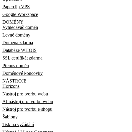
Paperclip VPS
Google Workspace
DOMÉNY
Vyhledávač domén
Levné domény
Doména zdarma
Databáze WHOIS
SSL certifikát zdarma
Přenos domén
Doménové koncovky
NÁSTROJE
Horizons
Nástroj pro tvorbu webu
AI nástroj pro tvorbu webu
Nástroj pro tvorbu e-shopu
Šablony
Tisk na vyžádání