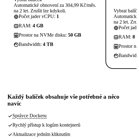
Automatické obnovení za 304,99 Kč/měs.
na 2 let. Zrušit lze kdykoli.
Vybrat balíč
Počet jader vCPU:
1
Automatické
na 2 let. Zruš
RAM:
4 GB
Počet jad
Prostor na NVMe disku:
50 GB
RAM:
8 
Bandwidth:
4 TB
Prostor n
Bandwidt
Každý balíček obsahuje
vše potřebné
a něco
navíc
Správce Dockeru
Rychlý přístup k logům kontejnerů
Aktualizace jedním kliknutím