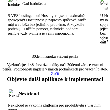
Gad Iradufasha
S VPS hostingem od Hostingeru jsem maximálně
U Host
spokojený! Dostupnost je naprosto špičková, takže
mi ko
můj web běží bez jediného problému. A kdykoliv
spojen
potřebuju s něčím pomoct, technická podpora
jejich
reaguje vždy rychle a je velmi nápomocná.
bez ja
vývojá
dál! 
30denní záruka vrácení peněz
Vyzkoušejte si vše bez rizika díky naší 30denní záruce vrácení
peněz. Podrobnosti najdete v našich
podmínkách pro vracení plateb
.
Začít
Objevte další aplikace k implementaci
Nextcloud
Nextcloud je výkonná platforma pro produktivitu s vlastním
provozem.