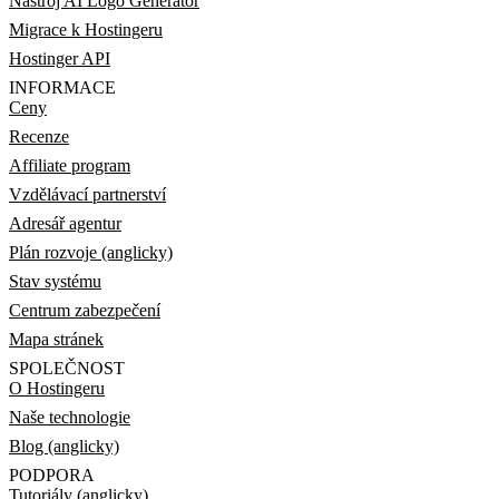
Nástroj AI Logo Generator
Migrace k Hostingeru
Hostinger API
INFORMACE
Ceny
Recenze
Affiliate program
Vzdělávací partnerství
Adresář agentur
Plán rozvoje (anglicky)
Stav systému
Centrum zabezpečení
Mapa stránek
SPOLEČNOST
O Hostingeru
Naše technologie
Blog (anglicky)
PODPORA
Tutoriály (anglicky)