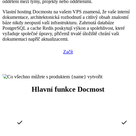
oddělení mezi týmy, projekty nebo odděleními.
Vlastní hosting Docmostu na vašem VPS znamená, že vaše interní
dokumentace, architektonická rozhodnutí a citlivý obsah znalostní
báze nikdy neopustí vaši infrastrukturu. Zahrnutá databáze
PostgreSQL a cache Redis poskytují výkon a spolehlivost, které
vyžaduje společné úpravy, přičemž trvalé úložiště chrání vaši
dokumentaci napříč aktualizacemi.
Začít
Hlavní funkce Docmost