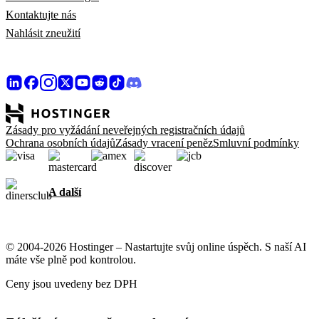
Kontaktujte nás
Nahlásit zneužití
Zásady pro vyžádání neveřejných registračních údajů
Ochrana osobních údajů
Zásady vracení peněz
Smluvní podmínky
A další
© 2004-2026 Hostinger – Nastartujte svůj online úspěch. S naší AI
máte vše plně pod kontrolou.
Ceny jsou uvedeny bez DPH