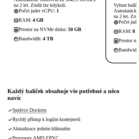
na 2 let. Zrušit lze kdykoli.
Vybrat balíč
Počet jader vCPU:
1
Automatické
na 2 let. Zruš
RAM:
4 GB
Počet jad
Prostor na NVMe disku:
50 GB
RAM:
8 
Bandwidth:
4 TB
Prostor n
Bandwidt
Každý balíček obsahuje
vše potřebné
a něco
navíc
Správce Dockeru
Rychlý přístup k logům kontejnerů
Aktualizace jedním kliknutím
Procesory AMD EPYC