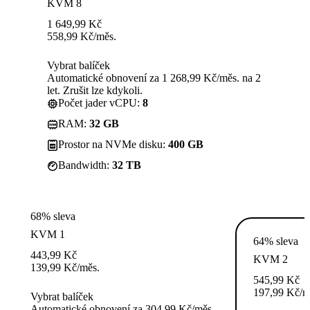
KVM 8
1 649,99
Kč
558,99
Kč
/měs.
Vybrat balíček
Automatické obnovení za 1 268,99 Kč/měs. na 2
let. Zrušit lze kdykoli.
Počet jader vCPU:
8
RAM:
32 GB
Prostor na NVMe disku:
400 GB
Bandwidth:
32 TB
68% sleva
KVM 1
64% sleva
443,99
Kč
KVM 2
139,99
Kč
/měs.
545,99
Kč
197,99
Kč
/m
Vybrat balíček
Automatické obnovení za 304,99 Kč/měs.