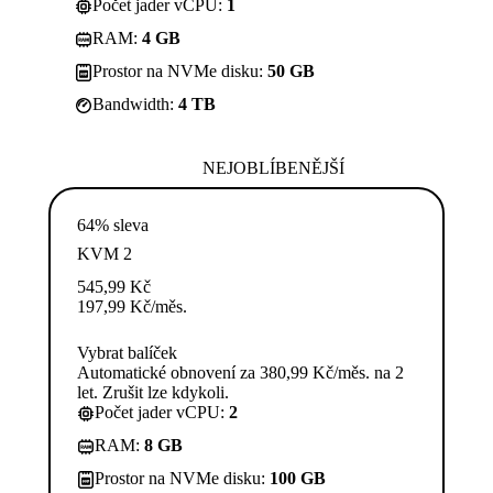
Počet jader vCPU:
1
RAM:
4 GB
Prostor na NVMe disku:
50 GB
Bandwidth:
4 TB
NEJOBLÍBENĚJŠÍ
64% sleva
KVM 2
545,99
Kč
197,99
Kč
/měs.
Vybrat balíček
Automatické obnovení za 380,99 Kč/měs. na 2
let. Zrušit lze kdykoli.
Počet jader vCPU:
2
RAM:
8 GB
Prostor na NVMe disku:
100 GB