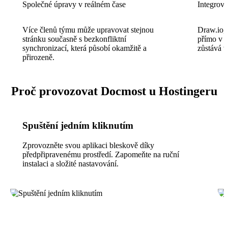
Společné úpravy v reálném čase
Integrov
Více členů týmu může upravovat stejnou
Draw.io,
stránku současně s bezkonfliktní
přímo v e
synchronizací, která působí okamžitě a
zůstává 
přirozeně.
Proč provozovat Docmost u Hostingeru
Spuštění jedním kliknutím
Zprovozněte svou aplikaci bleskově díky
předpřipravenému prostředí. Zapomeňte na ruční
instalaci a složité nastavování.