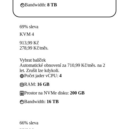
Bandwidth:
8 TB
69% sleva
KVM 4
913,99
Kč
278,99
Kč
/měs.
Vybrat balíček
Automatické obnovení za 710,99 Kč/měs. na 2
let. Zrušit lze kdykoli.
Počet jader vCPU:
4
RAM:
16 GB
Prostor na NVMe disku:
200 GB
Bandwidth:
16 TB
66% sleva