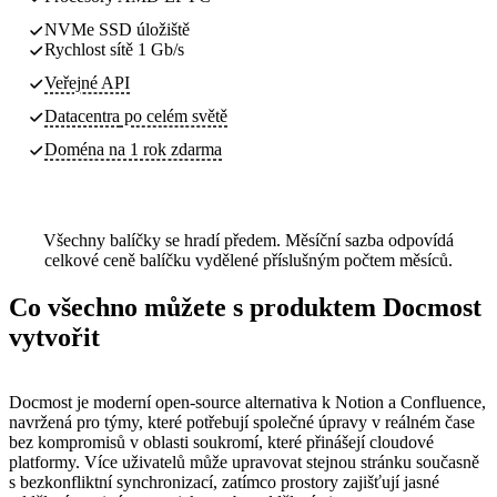
NVMe SSD úložiště
Rychlost sítě 1 Gb/s
Veřejné API
Datacentra
po celém světě
Doména na 1 rok zdarma
Všechny balíčky se hradí předem. Měsíční sazba odpovídá
celkové ceně balíčku vydělené příslušným počtem měsíců.
Co všechno můžete s produktem Docmost
vytvořit
Docmost je moderní open-source alternativa k Notion a Confluence,
navržená pro týmy, které potřebují společné úpravy v reálném čase
bez kompromisů v oblasti soukromí, které přinášejí cloudové
platformy. Více uživatelů může upravovat stejnou stránku současně
s bezkonfliktní synchronizací, zatímco prostory zajišťují jasné