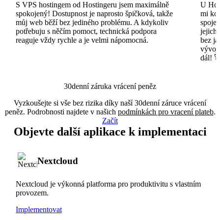
S VPS hostingem od Hostingeru jsem maximálně
U Host
spokojený! Dostupnost je naprosto špičková, takže
mi ko
můj web běží bez jediného problému. A kdykoliv
spojen
potřebuju s něčím pomoct, technická podpora
jejich
reaguje vždy rychle a je velmi nápomocná.
bez ja
vývojá
dál! 
30denní záruka vrácení peněz
Vyzkoušejte si vše bez rizika díky naší 30denní záruce vrácení
peněz. Podrobnosti najdete v našich
podmínkách pro vracení plateb
.
Začít
Objevte další aplikace k implementaci
Nextcloud
Nextcloud je výkonná platforma pro produktivitu s vlastním
provozem.
Implementovat