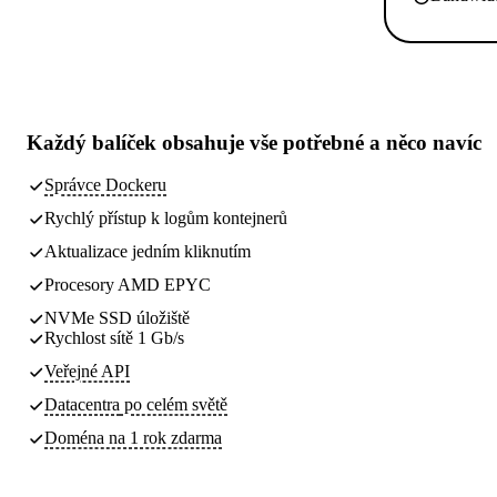
Každý balíček obsahuje
vše potřebné
a něco navíc
Správce Dockeru
Rychlý přístup k logům kontejnerů
Aktualizace jedním kliknutím
Procesory AMD EPYC
NVMe SSD úložiště
Rychlost sítě 1 Gb/s
Veřejné API
Datacentra
po celém světě
Doména na 1 rok zdarma