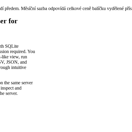
adí předem. Měsíční sazba odpovídá celkové ceně balíčku vydělené pří
er for
ith SQLite
ssion required. You
-like view, run
CSV, JSON, and
ough intuitive
on the same server
 inspect and
he server.