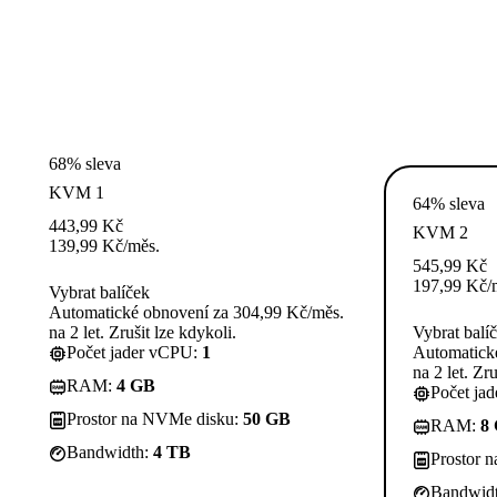
68% sleva
KVM 1
64% sleva
443,99
Kč
KVM 2
139,99
Kč
/měs.
545,99
Kč
197,99
Kč
/
Vybrat balíček
Automatické obnovení za 304,99 Kč/měs.
na 2 let. Zrušit lze kdykoli.
Vybrat balí
Počet jader vCPU:
1
Automatick
na 2 let. Zru
RAM:
4 GB
Počet ja
Prostor na NVMe disku:
50 GB
RAM:
8
Bandwidth:
4 TB
Prostor 
Bandwid