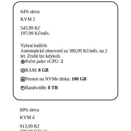
64% sleva
KVM 2
545,99
Kč
197,99
Kč
/měs.
Vybrat balíček
Automatické obnovení za 380,99 Kč/měs. na 2
let. Zrušit lze kdykoli.
Počet jader vCPU:
2
RAM:
8 GB
Prostor na NVMe disku:
100 GB
Bandwidth:
8 TB
69% sleva
KVM 4
913,99
Kč