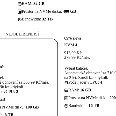
RAM:
32 GB
Prostor na NVMe disku:
400 GB
Bandwidth:
32 TB
NEJOBLÍBENĚJŠÍ
69% sleva
KVM 4
913,99
Kč
278,99
Kč
/měs.
měs.
Vybrat balíček
Automatické obnovení za 710,
ček
na 2 let. Zrušit lze kdykoli.
é obnovení za 380,99 Kč/měs.
Počet jader vCPU:
4
šit lze kdykoli.
RAM:
16 GB
der vCPU:
2
Prostor na NVMe disku:
20
 GB
Bandwidth:
16 TB
na NVMe disku:
100 GB
th:
8 TB