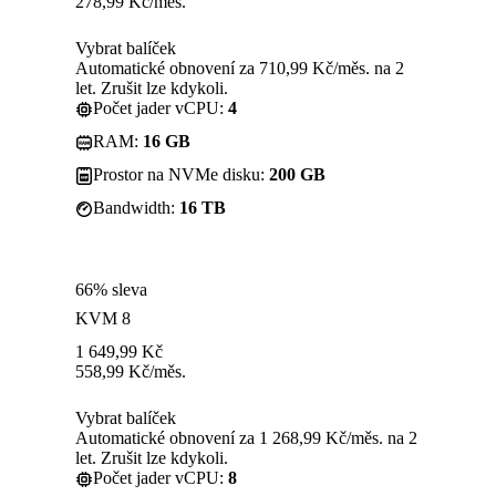
278,99
Kč
/měs.
Vybrat balíček
Automatické obnovení za 710,99 Kč/měs. na 2
let. Zrušit lze kdykoli.
Počet jader vCPU:
4
RAM:
16 GB
Prostor na NVMe disku:
200 GB
Bandwidth:
16 TB
66% sleva
KVM 8
1 649,99
Kč
558,99
Kč
/měs.
Vybrat balíček
Automatické obnovení za 1 268,99 Kč/měs. na 2
let. Zrušit lze kdykoli.
Počet jader vCPU:
8