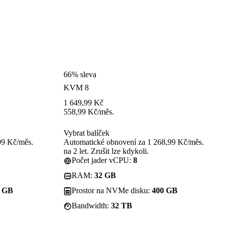
66% sleva
KVM 8
1 649,99
Kč
558,99
Kč
/měs.
Vybrat balíček
99 Kč/měs.
Automatické obnovení za 1 268,99 Kč/měs.
na 2 let. Zrušit lze kdykoli.
Počet jader vCPU:
8
RAM:
32 GB
0 GB
Prostor na NVMe disku:
400 GB
Bandwidth:
32 TB