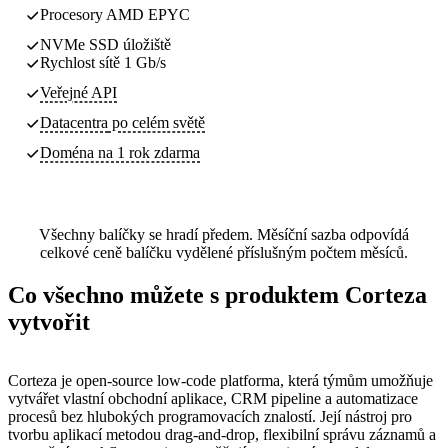
Procesory AMD EPYC
NVMe SSD úložiště
Rychlost sítě 1 Gb/s
Veřejné API
Datacentra
po celém světě
Doména na 1 rok zdarma
Všechny balíčky se hradí předem. Měsíční sazba odpovídá
celkové ceně balíčku vydělené příslušným počtem měsíců.
Co všechno můžete s produktem Corteza
vytvořit
Corteza je open-source low-code platforma, která týmům umožňuje
vytvářet vlastní obchodní aplikace, CRM pipeline a automatizace
procesů bez hlubokých programovacích znalostí. Její nástroj pro
tvorbu aplikací metodou drag-and-drop, flexibilní správu záznamů a