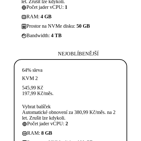
let. Zrušit lze kdykoli.
Počet jader vCPU:
1
RAM:
4 GB
Prostor na NVMe disku:
50 GB
Bandwidth:
4 TB
NEJOBLÍBENĚJŠÍ
64% sleva
KVM 2
545,99
Kč
197,99
Kč
/měs.
Vybrat balíček
Automatické obnovení za 380,99 Kč/měs. na 2
let. Zrušit lze kdykoli.
Počet jader vCPU:
2
RAM:
8 GB