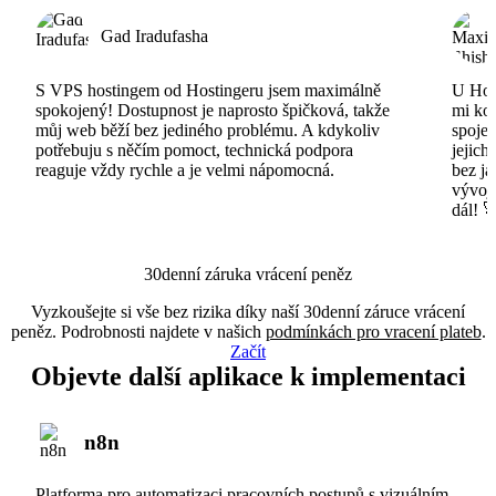
Gad Iradufasha
S VPS hostingem od Hostingeru jsem maximálně
U Host
spokojený! Dostupnost je naprosto špičková, takže
mi ko
můj web běží bez jediného problému. A kdykoliv
spojen
potřebuju s něčím pomoct, technická podpora
jejich
reaguje vždy rychle a je velmi nápomocná.
bez ja
vývojá
dál! 
30denní záruka vrácení peněz
Vyzkoušejte si vše bez rizika díky naší 30denní záruce vrácení
peněz. Podrobnosti najdete v našich
podmínkách pro vracení plateb
.
Začít
Objevte další aplikace k implementaci
n8n
Platforma pro automatizaci pracovních postupů s vizuálním