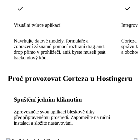
Vizuální tvůrce aplikací
Integro
Navrhujte datové modely, formuláře a
Corteza 
zobrazení záznamů pomocí rozhraní drag-and-
správu ko
drop přímo v prohlížeči, aniž byste museli psát
a obchodn
backendový kód.
Proč provozovat Corteza u Hostingeru
Spuštění jedním kliknutím
Zprovozněte svou aplikaci bleskově díky
předpřipravenému prostředí. Zapomeňte na ruční
instalaci a složité nastavování.