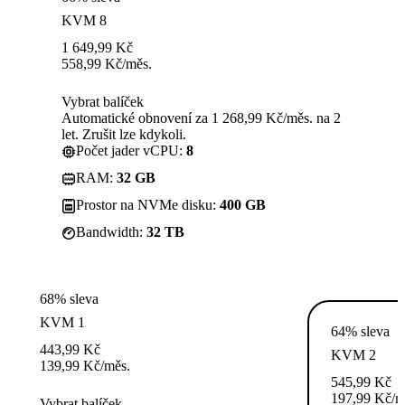
KVM 8
1 649,99
Kč
558,99
Kč
/měs.
Vybrat balíček
Automatické obnovení za 1 268,99 Kč/měs. na 2
let. Zrušit lze kdykoli.
Počet jader vCPU:
8
RAM:
32 GB
Prostor na NVMe disku:
400 GB
Bandwidth:
32 TB
68% sleva
KVM 1
64% sleva
443,99
Kč
KVM 2
139,99
Kč
/měs.
545,99
Kč
197,99
Kč
/m
Vybrat balíček