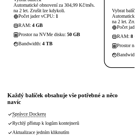
Automatické obnovení za 304,99 Kč/měs.
na 2 let. Zrušit lze kdykoli.
Vybrat balíč
Počet jader vCPU:
1
Automatické
na 2 let. Zruš
RAM:
4 GB
Počet jad
Prostor na NVMe disku:
50 GB
RAM:
8 
Bandwidth:
4 TB
Prostor n
Bandwidt
Každý balíček obsahuje
vše potřebné
a něco
navíc
Správce Dockeru
Rychlý přístup k logům kontejnerů
Aktualizace jedním kliknutím