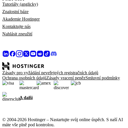
Tutoriály (anglicky)
Znalostní báze
Akademie Hostinger
Kontaktujte nás
Nahlásit zneužití
Zásady pro vyžádání neveřejných registračních údajů
Ochrana osobních údajů
Zásady vracení peněz
Smluvní podmínky
A další
© 2004-2026 Hostinger – Nastartujte svůj online úspěch. S naší AI
máte vše plně pod kontrolou.