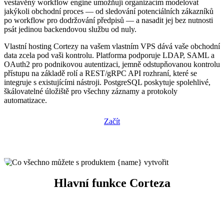
vestavěný workflow engine umožňují organizacím modelovat
jakýkoli obchodní proces — od sledování potenciálních zákazníků
po workflow pro dodržování předpisů — a nasadit jej bez nutnosti
psát jedinou backendovou službu od nuly.
Vlastní hosting Cortezy na vašem vlastním VPS dává vaše obchodní
data zcela pod vaši kontrolu. Platforma podporuje LDAP, SAML a
OAuth2 pro podnikovou autentizaci, jemně odstupňovanou kontrolu
přístupu na základě rolí a REST/gRPC API rozhraní, které se
integruje s existujícími nástroji. PostgreSQL poskytuje spolehlivé,
škálovatelné úložiště pro všechny záznamy a protokoly
automatizace.
Začít
Hlavní funkce Corteza