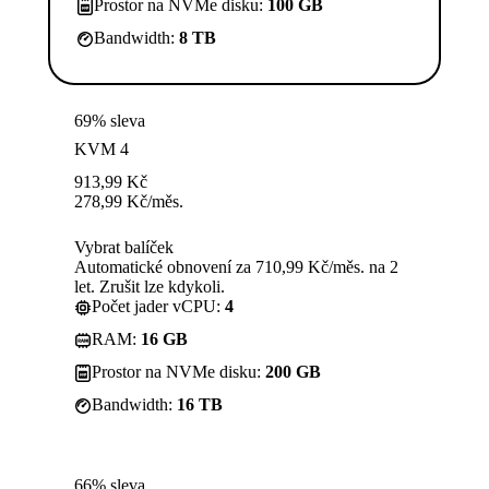
Prostor na NVMe disku:
100 GB
Bandwidth:
8 TB
69% sleva
KVM 4
913,99
Kč
278,99
Kč
/měs.
Vybrat balíček
Automatické obnovení za 710,99 Kč/měs. na 2
let. Zrušit lze kdykoli.
Počet jader vCPU:
4
RAM:
16 GB
Prostor na NVMe disku:
200 GB
Bandwidth:
16 TB
66% sleva