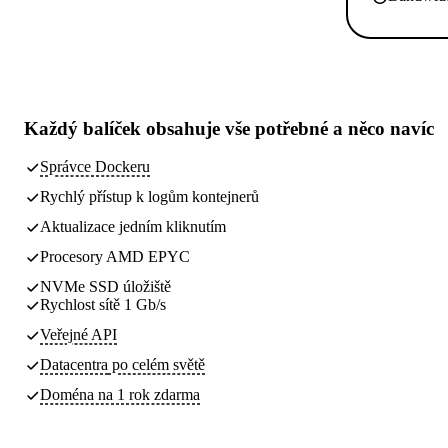
Každý balíček obsahuje
vše potřebné
a něco navíc
Správce Dockeru
Rychlý přístup k logům kontejnerů
Aktualizace jedním kliknutím
Procesory AMD EPYC
NVMe SSD úložiště
Rychlost sítě 1 Gb/s
Veřejné API
Datacentra
po celém světě
Doména na 1 rok zdarma