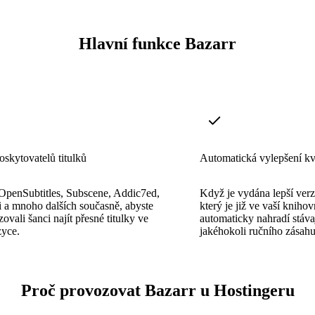
Hlavní funkce Bazarr
oskytovatelů titulků
Automatická vylepšení kv
 OpenSubtitles, Subscene, Addic7ed,
Když je vydána lepší verz
 a mnoho dalších současně, abyste
který je již ve vaší kniho
ovali šanci najít přesné titulky ve
automaticky nahradí stáva
zyce.
jakéhokoli ručního zásahu
Proč provozovat Bazarr u Hostingeru