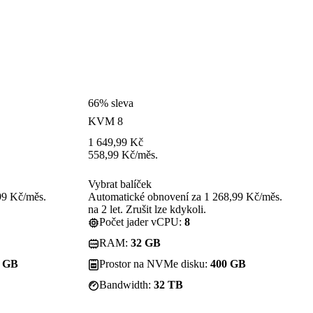
66% sleva
KVM 8
1 649,99
Kč
558,99
Kč
/měs.
Vybrat balíček
99 Kč/měs.
Automatické obnovení za 1 268,99 Kč/měs.
na 2 let. Zrušit lze kdykoli.
Počet jader vCPU:
8
RAM:
32 GB
0 GB
Prostor na NVMe disku:
400 GB
Bandwidth:
32 TB