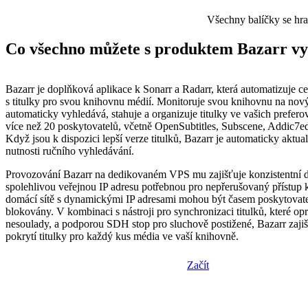
Všechny balíčky se hr
Co všechno můžete s produktem Bazarr vy
Bazarr je doplňková aplikace k Sonarr a Radarr, která automatizuje c
s titulky pro svou knihovnu médií. Monitoruje svou knihovnu na nov
automaticky vyhledává, stahuje a organizuje titulky ve vašich prefer
více než 20 poskytovatelů, včetně OpenSubtitles, Subscene, Addic7ed
Když jsou k dispozici lepší verze titulků, Bazarr je automaticky aktual
nutnosti ručního vyhledávání.
Provozování Bazarr na dedikovaném VPS mu zajišťuje konzistentní d
spolehlivou veřejnou IP adresu potřebnou pro nepřerušovaný přístup
domácí sítě s dynamickými IP adresami mohou být časem poskytovatel
blokovány. V kombinaci s nástroji pro synchronizaci titulků, které op
nesoulady, a podporou SDH stop pro sluchově postižené, Bazarr zaji
pokrytí titulky pro každý kus média ve vaší knihovně.
Začít