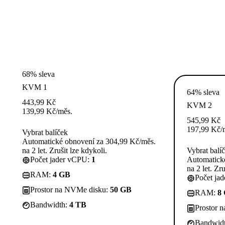
68% sleva
KVM 1
64% sleva
443,99
Kč
KVM 2
139,99
Kč
/měs.
545,99
Kč
197,99
Kč
/
Vybrat balíček
Automatické obnovení za 304,99 Kč/měs.
na 2 let. Zrušit lze kdykoli.
Vybrat balí
Počet jader vCPU:
1
Automatick
na 2 let. Zru
RAM:
4 GB
Počet ja
Prostor na NVMe disku:
50 GB
RAM:
8
Bandwidth:
4 TB
Prostor 
Bandwid