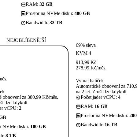
RAM:
32 GB
Prostor na NVMe disku:
400 GB
Bandwidth:
32 TB
NEJOBLÍBENĚJŠÍ
69% sleva
KVM 4
913,99
Kč
278,99
Kč
/měs.
měs.
Vybrat balíček
Automatické obnovení za 710,
ček
na 2 let. Zrušit lze kdykoli.
é obnovení za 380,99 Kč/měs.
Počet jader vCPU:
4
šit lze kdykoli.
RAM:
16 GB
der vCPU:
2
Prostor na NVMe disku:
20
 GB
Bandwidth:
16 TB
na NVMe disku:
100 GB
th:
8 TB