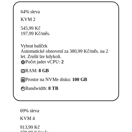
64% sleva
KVM 2
545,99
Kč
197,99
Kč
/měs.
Vybrat balíček
Automatické obnovení za 380,99 Kč/měs. na 2
let. Zrušit lze kdykoli.
Počet jader vCPU:
2
RAM:
8 GB
Prostor na NVMe disku:
100 GB
Bandwidth:
8 TB
69% sleva
KVM 4
913,99
Kč