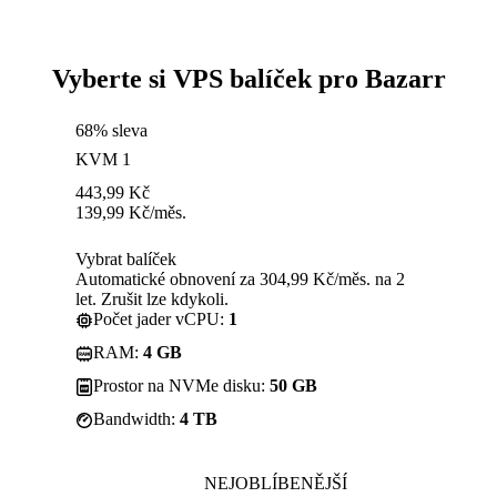
Vyberte si VPS balíček pro Bazarr
68% sleva
KVM 1
443,99
Kč
139,99
Kč
/měs.
Vybrat balíček
Automatické obnovení za 304,99 Kč/měs. na 2
let. Zrušit lze kdykoli.
Počet jader vCPU:
1
RAM:
4 GB
Prostor na NVMe disku:
50 GB
Bandwidth:
4 TB
NEJOBLÍBENĚJŠÍ