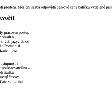
adí předem. Měsíční sazba odpovídá celkové ceně balíčku vydělené pří
tvořit
elý pracovní postup
ý obsah a
ovaných jazycích od
 a Podnapisi.
izuje – bez
ostupnost a
 k poskytovatelům –
i titulků
ravují časové
šťuje kompletní