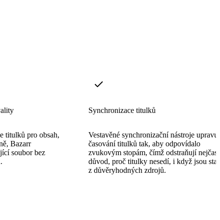
ality
Synchronizace titulků
e titulků pro obsah,
Vestavěné synchronizační nástroje upravuj
vně, Bazarr
časování titulků tak, aby odpovídalo
jící soubor bez
zvukovým stopám, čímž odstraňují nejčast
.
důvod, proč titulky nesedí, i když jsou sta
z důvěryhodných zdrojů.