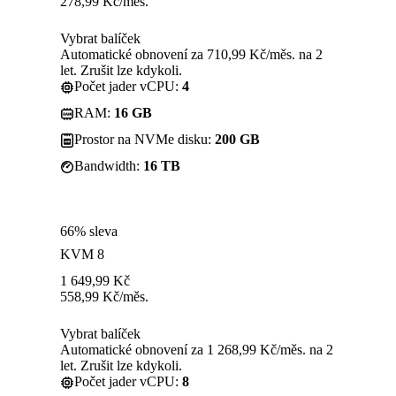
278,99
Kč
/měs.
Vybrat balíček
Automatické obnovení za 710,99 Kč/měs. na 2
let. Zrušit lze kdykoli.
Počet jader vCPU:
4
RAM:
16 GB
Prostor na NVMe disku:
200 GB
Bandwidth:
16 TB
66% sleva
KVM 8
1 649,99
Kč
558,99
Kč
/měs.
Vybrat balíček
Automatické obnovení za 1 268,99 Kč/měs. na 2
let. Zrušit lze kdykoli.
Počet jader vCPU:
8