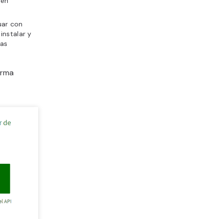
 en
uar con
instalar y
ias
orma