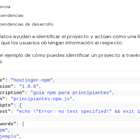
encia
pendencias
pendencias de desarrollo
atos ayudan a identificar el proyecto y actúan como una l
 que los usuarios obtengan información al respecto.
un ejemplo de cómo puedes identificar un proyecto a travé
s:
e":
"hostinger-npm"
,
sion":
"1.0.0"
,
cription":
"guía npm para principiantes"
,
n":
"principiantes-npm.js"
,
ipts":
{
est":
"echo \"Error: no test specified\" && exit 1
words":
[
pm"
,
jemplo"
,