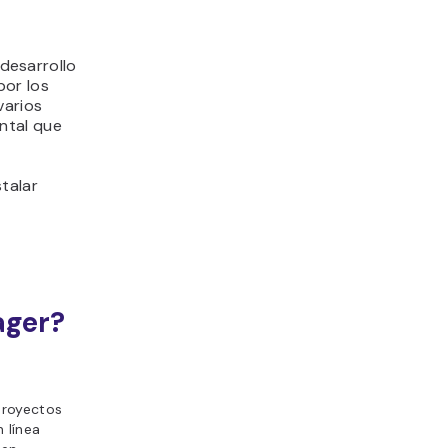
desarrollo
por los
varios
ntal que
talar
ager?
proyectos
 línea