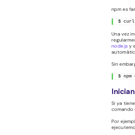
npm es fam
$ curl
Una vez in
regularmen
node.js
y 
automátic
Sin embar
$ npm 
Inicia
Si ya tien
comando
Por ejemp
ejecutemo