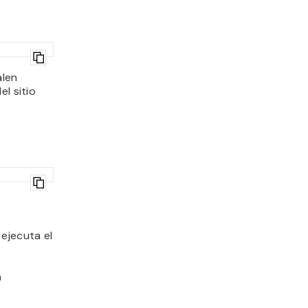
alen
l sitio
ejecuta el
a