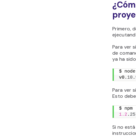
¿Cómo
proye
Primero, 
ejecutand
Para ver s
de coman
ya ha sido
$ node
v0.
10
.
Para ver s
Esto debe
$ npm 
1.2
.
25
Si no est
instruccio