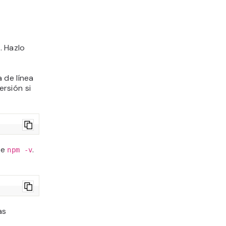
. Hazlo
 de línea
rsión si
be
.
npm -v
as