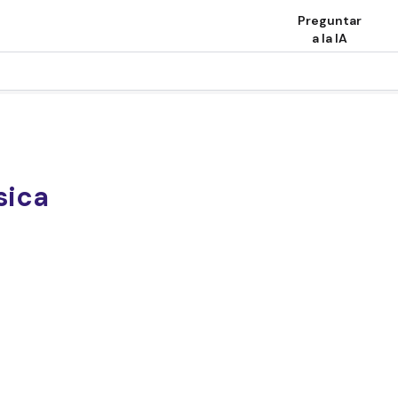
Preguntar
a la IA
sica