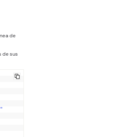
ínea de
s de sus
"