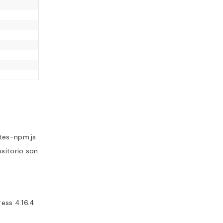
ntes-npm.js
ositorio son
ress 4.16.4