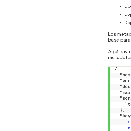
Lic
De
De
Los metad
base para
Aquí hay 
metadato
{
"nam
"ver
"des
"mai
"scr
"t
}
,
"key
"n
"e