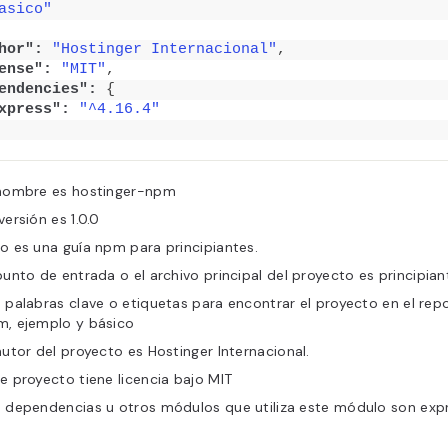
asico"
hor":
"Hostinger Internacional"
,
ense":
"MIT"
,
endencies":
{
xpress":
"^4.16.4"
 nombre es
hostinger-npm
versión es
1.0.0
to es una
guía npm para principiantes
.
punto de entrada o el archivo principal del proyecto es
principia
 palabras clave o etiquetas para encontrar el proyecto en el rep
m, ejemplo
y
básico
autor del proyecto es
Hostinger Internacional
.
e proyecto tiene licencia bajo
MIT
s dependencias u otros módulos que utiliza este módulo son
exp