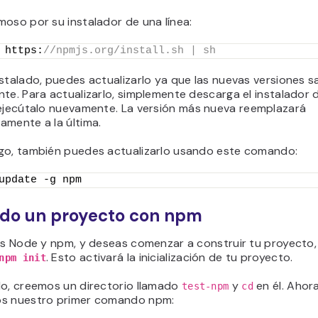
oso por su instalador de una línea:
 https:
//npmjs.org/install.sh | sh
stalado, puedes actualizarlo ya que las nuevas versiones s
te. Para actualizarlo, simplemente descarga el instalador de
ejecútalo nuevamente. La versión más nueva reemplazará
amente a la última.
go, también puedes actualizarlo usando este comando:
update -g npm
ndo un proyecto con npm
es Node y npm, y deseas comenzar a construir tu proyecto, 
. Esto activará la inicialización de tu proyecto.
npm init
lo, creemos un directorio llamado
y
en él. Ahor
test-npm
cd
s nuestro primer comando npm: