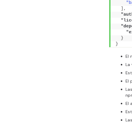
"b
]
,
"aut
"lic
"dep
"e
}
}
El
La 
Es
El 
Las
np
El 
Est
La