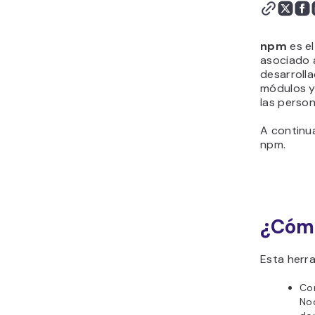
npm
es el
asociado 
desarroll
módulos y
las perso
A continu
npm.
¿Cómo
Esta herr
Com
Nod