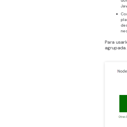
don
Jav
Co
pla
des
nec
Para usarl
agrupada.