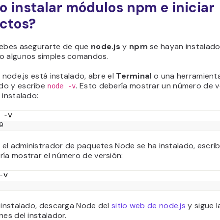
 instalar módulos npm e iniciar
ctos?
debes asegurarte de que
node.js
y
npm
se hayan instalado
o algunos simples comandos.
i node.js está instalado, abre el
Terminal
o una herramienta
do y escribe
. Esto debería mostrar un número de ve
node -v
 instalado:
 -v
9
i el administrador de paquetes Node se ha instalado, escri
ría mostrar el número de versión:
-v 
á instalado, descarga Node del
sitio web de node.js
y sigue l
nes del instalador.