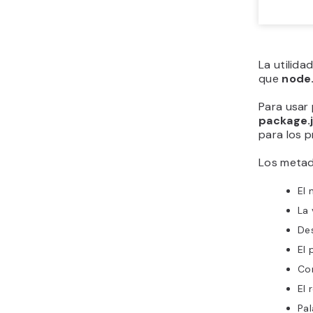
La utilid
que
node.
Para usar
package.
para los p
Los metad
El
La 
De
El 
Co
El 
Pal