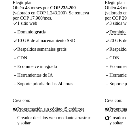
Elegir plan
Elegir plan
Obtén 48 meses por
COP 235.200
Obtén 48 me
(valorado en COP 1.243.200). Se renueva
(valorado en
por COP 17.900/mes.
por COP 29.
1 sitio web
3 sitios w
Dominio
gratis
Dominio gr
10 GB de almacenamiento SSD
20 GB de 
Respaldos semanales gratis
Respaldos 
CDN
CDN
Ecommerce integrado
Ecommerce
Herramientas de IA
Herramien
Soporte prioritario las 24 horas
Soporte pri
Crea con:
Crea con:
Programación sin código (5 créditos)
Programaci
Creador de sitios web mediante arrastrar
Creador de
y soltar
y soltar