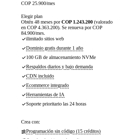
COP
25.900
/mes
Elegir plan
Obtén 48 meses por
COP 1.243.200
(valorado
en COP 4.363.200). Se renueva por COP
84.900/mes.
ilimitado sitios web
Dominio gratis durante 1 año
100 GB de almacenamiento NVMe
Respaldos diarios y bajo demanda
CDN incluido
Ecommerce integrado
Herramientas de IA
Soporte prioritario las 24 horas
Crea con:
Programación sin código (15 créditos)