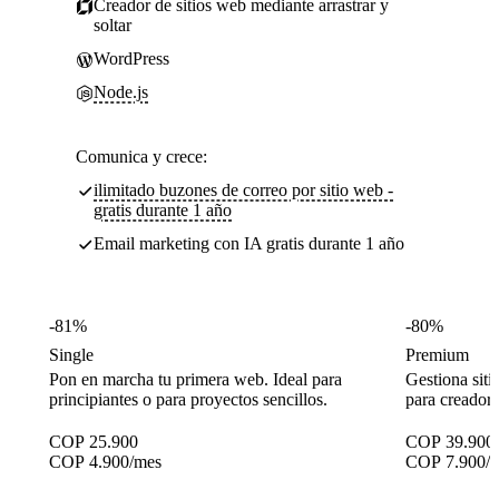
Creador de sitios web mediante arrastrar y
soltar
WordPress
Node.js
Comunica y crece:
ilimitado buzones de correo por sitio web -
gratis durante 1 año
Email marketing con IA gratis durante 1 año
-81%
-80%
Single
Premium
Pon en marcha tu primera web. Ideal para
Gestiona siti
principiantes o para proyectos sencillos.
para creador
COP
25.900
COP
39.900
COP
4.900
/mes
COP
7.900
/