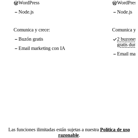
WordPress
WordPress
Node.js
Node.js
Comunica y crece:
Comunica y c
Buzón gratis
2 buzones 
gratis dur
Email marketing con IA
Email mar
Las funciones ilimitadas están sujetas a nuestra
Política de uso
razonable
.