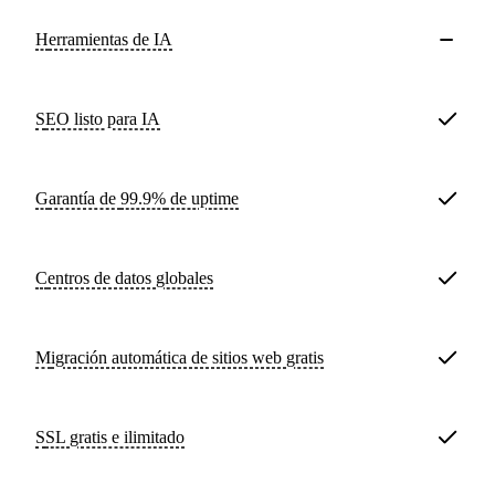
Herramientas de IA
SEO listo para IA
Garantía de
99.9%
de uptime
Centros de datos
globales
Migración automática de sitios web
gratis
SSL
gratis e ilimitado