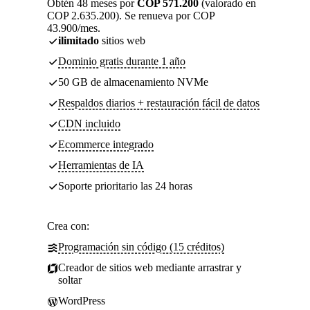
Obtén 48 meses por
COP 571.200
(valorado en
COP 2.635.200). Se renueva por COP
43.900/mes.
ilimitado
sitios web
Dominio gratis durante 1 año
50 GB de almacenamiento NVMe
Respaldos diarios + restauración fácil de datos
CDN incluido
Ecommerce integrado
Herramientas de IA
Soporte prioritario las 24 horas
Crea con:
Programación sin código (15 créditos)
Creador de sitios web mediante arrastrar y
soltar
WordPress