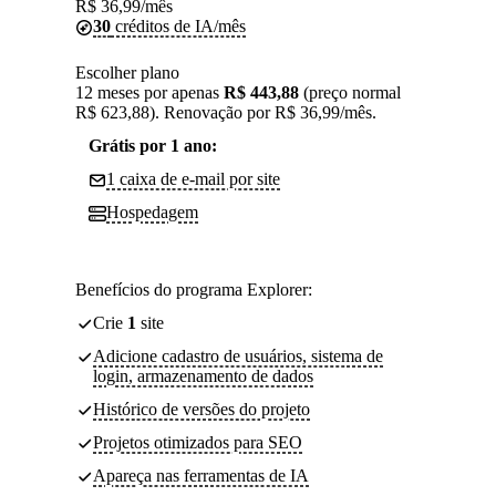
R$
36,99
/mês
30
créditos de IA/mês
Escolher plano
12 meses por apenas
R$ 443,88
(preço normal
R$ 623,88). Renovação por R$ 36,99/mês.
Grátis por 1 ano:
1 caixa de e-mail por site
Hospedagem
Benefícios do programa Explorer:
Crie
1
site
Adicione cadastro de usuários, sistema de
login, armazenamento de dados
Histórico de versões do projeto
Projetos otimizados para SEO
Apareça nas ferramentas de IA