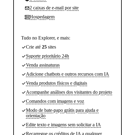
2 caixas de e-mail por site
Hospedagem
Tudo no Explorer, e mais:
Crie até
25
sites
Suporte prioritário 24h
Venda assinaturas
Adicione chatbots e outros recursos com IA
Venda produtos físicos e digitais
Acompanhe análises dos visitantes do projeto
Comandos com imagens e voz
Modo de bate-papo grátis para ajuda e
orientação
Edite texto e imagens sem solicitar a IA
Recarregue os créditos de IA a qualquer