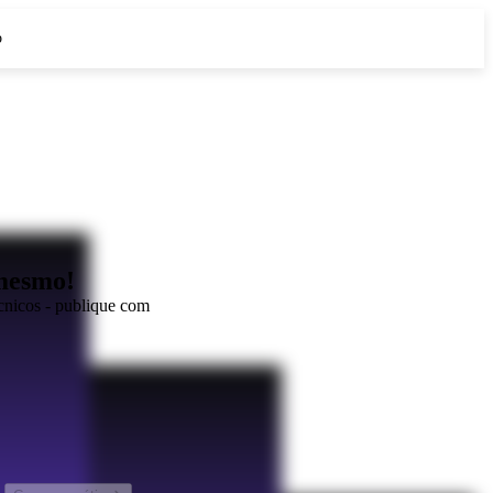
o
 mesmo!
cnicos - publique com