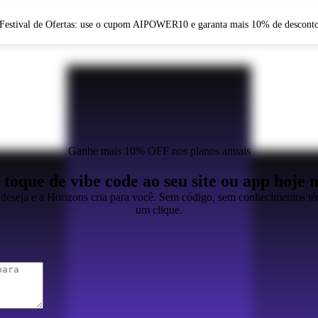
Festival de Ofertas: use o cupom AIPOWER10 e garanta mais 10% de descont
Ganhe mais 10% OFF nos planos anuais
toque de vibe code ao seu site ou app hoje
deseja e a Horizons cria para você. Sem código, sem conhecimentos té
um clique.