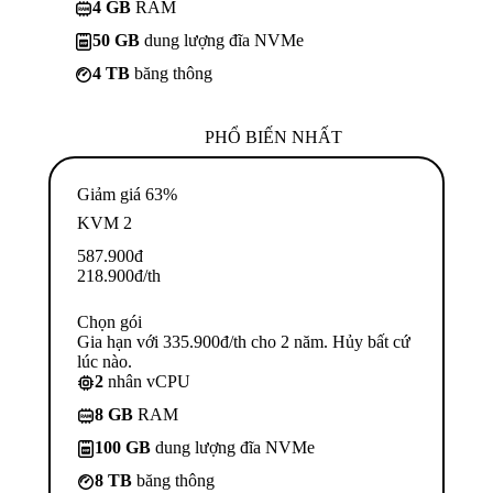
4 GB
RAM
50 GB
dung lượng đĩa NVMe
4 TB
băng thông
PHỔ BIẾN NHẤT
Giảm giá 63%
KVM 2
587.900
đ
218.900
đ
/th
Chọn gói
Gia hạn với 335.900đ/th cho 2 năm. Hủy bất cứ
lúc nào.
2
nhân vCPU
8 GB
RAM
100 GB
dung lượng đĩa NVMe
8 TB
băng thông