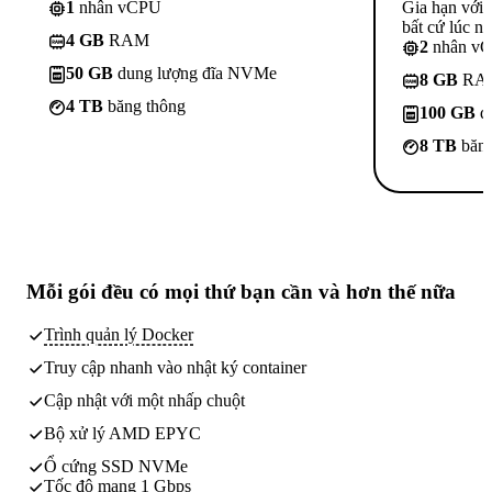
1
nhân vCPU
Gia hạn với
bất cứ lúc nà
4 GB
RAM
2
nhân v
50 GB
dung lượng đĩa NVMe
8 GB
RA
4 TB
băng thông
100 GB
d
8 TB
băng
Mỗi gói đều có
mọi thứ bạn cần
và hơn thế nữa
Trình quản lý Docker
Truy cập nhanh vào nhật ký container
Cập nhật với một nhấp chuột
Bộ xử lý AMD EPYC
Ổ cứng SSD NVMe
Tốc độ mạng 1 Gbps