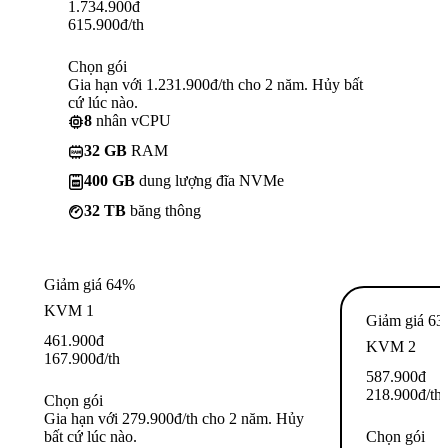
1.734.900
đ
615.900
đ
/th
Chọn gói
Gia hạn với 1.231.900đ/th cho 2 năm. Hủy bất
cứ lúc nào.
8
nhân vCPU
32 GB
RAM
400 GB
dung lượng đĩa NVMe
32 TB
băng thông
Giảm giá 64%
KVM 1
Giảm giá 6
461.900
đ
KVM 2
167.900
đ
/th
587.900
đ
218.900
đ
/th
Chọn gói
Gia hạn với 279.900đ/th cho 2 năm. Hủy
bất cứ lúc nào.
Chọn gói