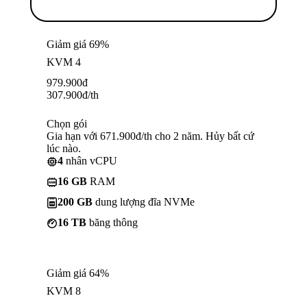
Giảm giá 69%
KVM 4
979.900
đ
307.900
đ
/th
Chọn gói
Gia hạn với 671.900đ/th cho 2 năm. Hủy bất cứ
lúc nào.
4
nhân vCPU
16 GB
RAM
200 GB
dung lượng đĩa NVMe
16 TB
băng thông
Giảm giá 64%
KVM 8