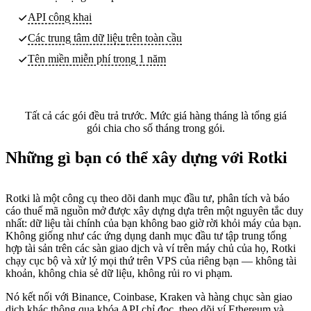
API công khai
Các trung tâm dữ liệu
trên toàn cầu
Tên miền miễn phí trong 1 năm
Tất cả các gói đều trả trước. Mức giá hàng tháng là tổng giá
gói chia cho số tháng trong gói.
Những gì bạn có thể xây dựng với Rotki
Rotki là một công cụ theo dõi danh mục đầu tư, phân tích và báo
cáo thuế mã nguồn mở được xây dựng dựa trên một nguyên tắc duy
nhất: dữ liệu tài chính của bạn không bao giờ rời khỏi máy của bạn.
Không giống như các ứng dụng danh mục đầu tư tập trung tổng
hợp tài sản trên các sàn giao dịch và ví trên máy chủ của họ, Rotki
chạy cục bộ và xử lý mọi thứ trên VPS của riêng bạn — không tài
khoản, không chia sẻ dữ liệu, không rủi ro vi phạm.
Nó kết nối với Binance, Coinbase, Kraken và hàng chục sàn giao
dịch khác thông qua khóa API chỉ đọc, theo dõi ví Ethereum và