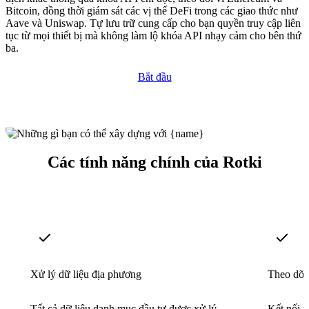
Bitcoin, đồng thời giám sát các vị thế DeFi trong các giao thức như
Aave và Uniswap. Tự lưu trữ cung cấp cho bạn quyền truy cập liên
tục từ mọi thiết bị mà không làm lộ khóa API nhạy cảm cho bên thứ
ba.
Bắt đầu
Các tính năng chính của Rotki
Xử lý dữ liệu địa phương
Theo dõi
Tất cả dữ liệu danh mục đầu tư được xử lý
Kết nối 