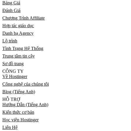
Bảng Giá
Đánh Giá
Chương Trình Affiliate
Hợp tác giáo dục
Danh bạ Agency
Lộ trình
Tình Trạng Hệ Thống
Trung tâm tin cậy
Sơ đồ trang
CÔNG TY
Về Hostinger
Công nghệ của chúng tôi
Blog (Tiếng Anh)
HỖ TRỢ
Hướng Dẫn (Tiếng Anh)
Kiến thức cơ bản
Học viện Hostinger
Liên Hệ