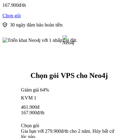
167.900
đ
/th
Chọn gói
30 ngày đảm bảo hoàn tiền
Chọn gói VPS cho Neo4j
Giảm giá 64%
KVM 1
461.900
đ
167.900
đ
/th
Chọn gói
Gia hạn với 279.900đ/th cho 2 năm. Hủy bất cứ
lúc nào.