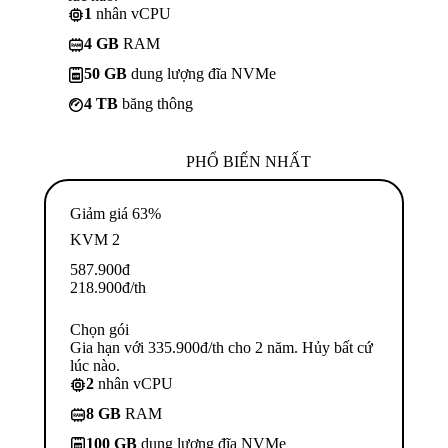
1
nhân vCPU
4 GB
RAM
50 GB
dung lượng đĩa NVMe
4 TB
băng thông
PHỔ BIẾN NHẤT
Giảm giá 63%
KVM 2
587.900
đ
218.900
đ
/th
Chọn gói
Gia hạn với 335.900đ/th cho 2 năm. Hủy bất cứ
lúc nào.
2
nhân vCPU
8 GB
RAM
100 GB
dung lượng đĩa NVMe