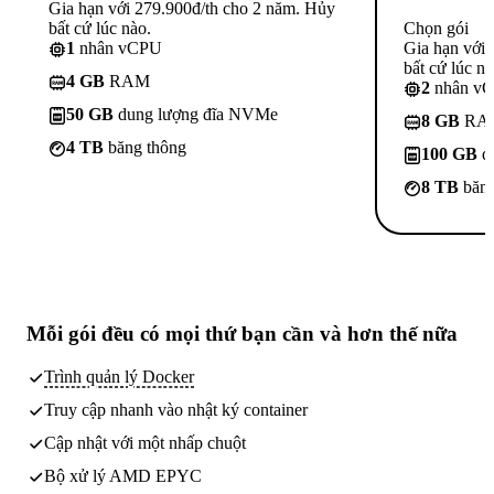
Gia hạn với 279.900đ/th cho 2 năm. Hủy
bất cứ lúc nào.
Chọn gói
1
nhân vCPU
Gia hạn với
bất cứ lúc nà
4 GB
RAM
2
nhân v
50 GB
dung lượng đĩa NVMe
8 GB
RA
4 TB
băng thông
100 GB
d
8 TB
băng
Mỗi gói đều có
mọi thứ bạn cần
và hơn thế nữa
Trình quản lý Docker
Truy cập nhanh vào nhật ký container
Cập nhật với một nhấp chuột
Bộ xử lý AMD EPYC