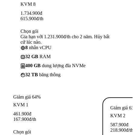
KVM 8
1.734.900
đ
615.900
đ
/th
Chọn gói
Gia hạn với 1.231.900đ/th cho 2 năm. Hủy bất
cứ lúc nào.
8
nhân vCPU
32 GB
RAM
400 GB
dung lượng đĩa NVMe
32 TB
băng thông
Giảm giá 64%
KVM 1
Giảm giá 6
461.900
đ
KVM 2
167.900
đ
/th
587.900
đ
218.900
đ
/th
Chọn gói