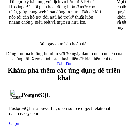
Tôi cực kỳ hài lòng với dịch vụ lưu trữ VPS của
Mọi th
Hostinger! Thời gian hoạt động luôn ở mức cao
chatbo
nhất, giúp trang web hoạt động trơn tru. Bất cứ khi
quyết 
nào tôi cần hỗ trợ, đội ngũ hỗ trợ kỹ thuật luôn
không 
nhanh chóng, hiểu biết và thực sự hữu ích.
và tất
huy n
30 ngày đảm bảo hoàn tiền
Dùng thử mà không lo rủi ro với 30 ngày đảm bảo hoàn tiền của
chúng tôi. Xem
chính sách hoàn tiền
để biết thêm chi tiết.
Bắt đầu
Khám phá thêm các ứng dụng để triển
khai
PostgreSQL
PostgreSQL is a powerful, open-source object-relational
database system
Chọn