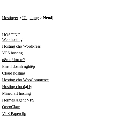
Hostinger
Ứng dụng
Neo4j
HOSTING
Web hosting
Hosting cho WordPress
VPS hosting
n8n tự lưu trữ
Email doanh nghiệp
Cloud hosting
Hosting cho WooCommerce
Hosting cho đại lý
Minecraft hosting
Hermes Agent VPS
OpenClaw
VPS Paperclip