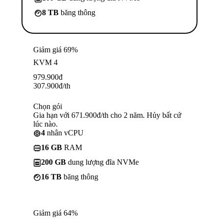
8 TB
băng thông
Giảm giá 69%
KVM 4
979.900
đ
307.900
đ
/th
Chọn gói
Gia hạn với 671.900đ/th cho 2 năm. Hủy bất cứ
lúc nào.
4
nhân vCPU
16 GB
RAM
200 GB
dung lượng đĩa NVMe
16 TB
băng thông
Giảm giá 64%