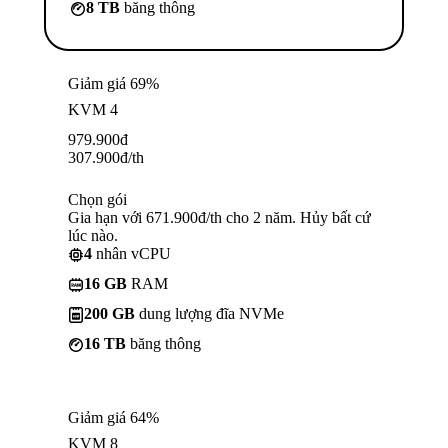
8 TB
băng thông
Giảm giá 69%
KVM 4
979.900
đ
307.900
đ
/th
Chọn gói
Gia hạn với 671.900đ/th cho 2 năm. Hủy bất cứ
lúc nào.
4
nhân vCPU
16 GB
RAM
200 GB
dung lượng đĩa NVMe
16 TB
băng thông
Giảm giá 64%
KVM 8