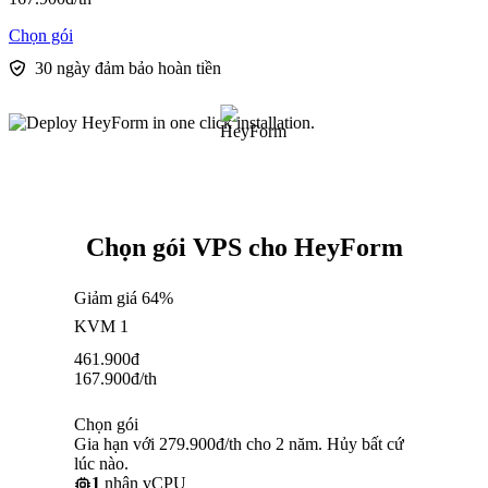
Chọn gói
30 ngày đảm bảo hoàn tiền
Chọn gói VPS cho HeyForm
Giảm giá 64%
KVM 1
461.900
đ
167.900
đ
/th
Chọn gói
Gia hạn với 279.900đ/th cho 2 năm. Hủy bất cứ
lúc nào.
1
nhân vCPU