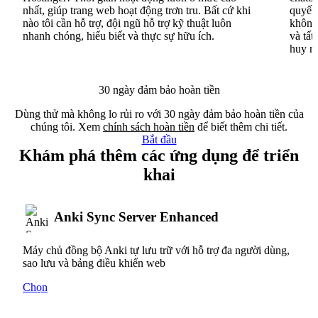
nhất, giúp trang web hoạt động trơn tru. Bất cứ khi
quyết 
nào tôi cần hỗ trợ, đội ngũ hỗ trợ kỹ thuật luôn
không 
nhanh chóng, hiểu biết và thực sự hữu ích.
và tất
huy n
30 ngày đảm bảo hoàn tiền
Dùng thử mà không lo rủi ro với 30 ngày đảm bảo hoàn tiền của
chúng tôi. Xem
chính sách hoàn tiền
để biết thêm chi tiết.
Bắt đầu
Khám phá thêm các ứng dụng để triển
khai
Anki Sync Server Enhanced
Máy chủ đồng bộ Anki tự lưu trữ với hỗ trợ đa người dùng,
sao lưu và bảng điều khiển web
Chọn