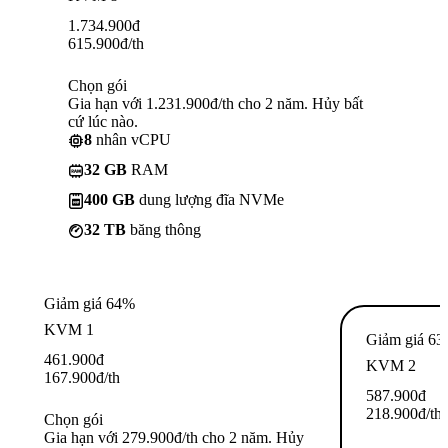
1.734.900
đ
615.900
đ
/th
Chọn gói
Gia hạn với 1.231.900đ/th cho 2 năm. Hủy bất
cứ lúc nào.
8
nhân vCPU
32 GB
RAM
400 GB
dung lượng đĩa NVMe
32 TB
băng thông
Giảm giá 64%
KVM 1
Giảm giá 6
461.900
đ
KVM 2
167.900
đ
/th
587.900
đ
218.900
đ
/th
Chọn gói
Gia hạn với 279.900đ/th cho 2 năm. Hủy