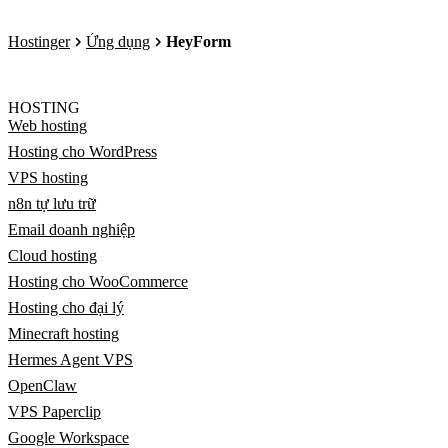
Hostinger
Ứng dụng
HeyForm
HOSTING
Web hosting
Hosting cho WordPress
VPS hosting
n8n tự lưu trữ
Email doanh nghiệp
Cloud hosting
Hosting cho WooCommerce
Hosting cho đại lý
Minecraft hosting
Hermes Agent VPS
OpenClaw
VPS Paperclip
Google Workspace