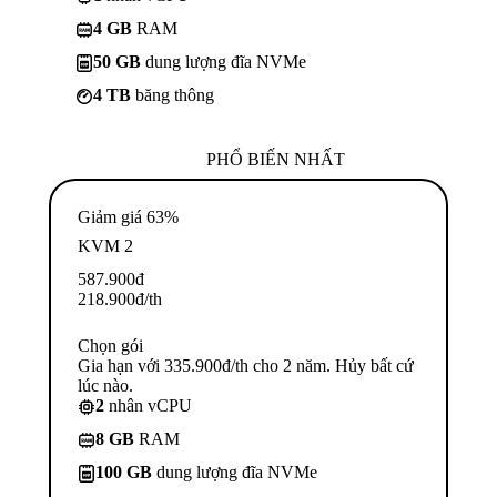
4 GB
RAM
50 GB
dung lượng đĩa NVMe
4 TB
băng thông
PHỔ BIẾN NHẤT
Giảm giá 63%
KVM 2
587.900
đ
218.900
đ
/th
Chọn gói
Gia hạn với 335.900đ/th cho 2 năm. Hủy bất cứ
lúc nào.
2
nhân vCPU
8 GB
RAM
100 GB
dung lượng đĩa NVMe