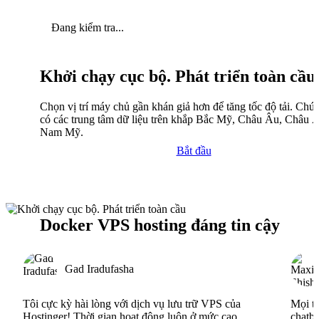
Đang kiểm tra...
Khởi chạy cục bộ. Phát triển toàn cầu
Chọn vị trí máy chủ gần khán giả hơn để tăng tốc độ tải. Chún
có các trung tâm dữ liệu trên khắp Bắc Mỹ, Châu Âu, Châu 
Nam Mỹ.
Bắt đầu
Docker VPS hosting đáng tin cậy
Gad Iradufasha
Tôi cực kỳ hài lòng với dịch vụ lưu trữ VPS của
Mọi th
Hostinger! Thời gian hoạt động luôn ở mức cao
chatbo