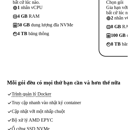
bất cứ lúc nào.
Chọn gói
1
nhân vCPU
Gia hạn với
bất cứ lúc nà
4 GB
RAM
2
nhân v
50 GB
dung lượng đĩa NVMe
8 GB
RA
4 TB
băng thông
100 GB
d
8 TB
băng
Mỗi gói đều có
mọi thứ bạn cần
và hơn thế nữa
Trình quản lý Docker
Truy cập nhanh vào nhật ký container
Cập nhật với một nhấp chuột
Bộ xử lý AMD EPYC
Ổ cứng SSD NVMe