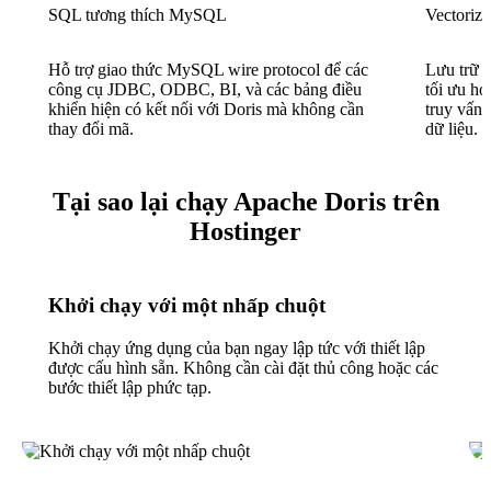
SQL tương thích MySQL
Vectoriz
Hỗ trợ giao thức MySQL wire protocol để các
Lưu trữ d
công cụ JDBC, ODBC, BI, và các bảng điều
tối ưu hó
khiển hiện có kết nối với Doris mà không cần
truy vấn 
thay đổi mã.
dữ liệu.
Tại sao lại chạy Apache Doris trên
Hostinger
Khởi chạy với một nhấp chuột
Khởi chạy ứng dụng của bạn ngay lập tức với thiết lập
được cấu hình sẵn. Không cần cài đặt thủ công hoặc các
bước thiết lập phức tạp.