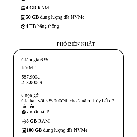
4 GB
RAM
50 GB
dung lượng đĩa NVMe
4 TB
băng thông
PHỔ BIẾN NHẤT
Giảm giá 63%
KVM 2
587.900
đ
218.900
đ
/th
Chọn gói
Gia hạn với 335.900đ/th cho 2 năm. Hủy bất cứ
lúc nào.
2
nhân vCPU
8 GB
RAM
100 GB
dung lượng đĩa NVMe