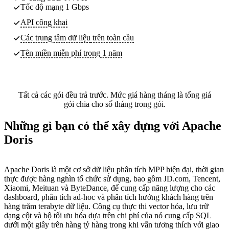
Tốc độ mạng 1 Gbps
API công khai
Các trung tâm dữ liệu
trên toàn cầu
Tên miền miễn phí trong 1 năm
Tất cả các gói đều trả trước. Mức giá hàng tháng là tổng giá
gói chia cho số tháng trong gói.
Những gì bạn có thể xây dựng với Apache
Doris
Apache Doris là một cơ sở dữ liệu phân tích MPP hiện đại, thời gian
thực được hàng nghìn tổ chức sử dụng, bao gồm JD.com, Tencent,
Xiaomi, Meituan và ByteDance, để cung cấp năng lượng cho các
dashboard, phân tích ad-hoc và phân tích hướng khách hàng trên
hàng trăm terabyte dữ liệu. Công cụ thực thi vector hóa, lưu trữ
dạng cột và bộ tối ưu hóa dựa trên chi phí của nó cung cấp SQL
dưới một giây trên hàng tỷ hàng trong khi vẫn tương thích với giao