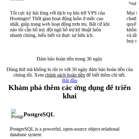
Tôi cực kỳ hài lòng với dịch vụ lưu trữ VPS của
Mọi th
Hostinger! Thời gian hoạt động luôn ở mức cao
chatbo
nhất, giúp trang web hoạt động trơn tru. Bất cứ khi
quyết 
nào tôi cần hỗ trợ, đội ngũ hỗ trợ kỹ thuật luôn
không 
nhanh chóng, hiểu biết và thực sự hữu ích.
và tất
huy n
Đảm bảo hoàn tiền trong 30 ngày
Dùng thử mà không lo rủi ro với 30 ngày đảm bảo hoàn tiền của
chúng tôi. Xem
chính sách hoàn tiền
để biết thêm chi tiết.
Bắt đầu
Khám phá thêm các ứng dụng để triển
khai
PostgreSQL
PostgreSQL is a powerful, open-source object-relational
database system