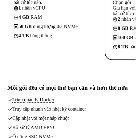
bất cứ lúc nào.
Chọn gói
1
nhân vCPU
Gia hạn với
bất cứ lúc nà
4 GB
RAM
2
nhân v
50 GB
dung lượng đĩa NVMe
8 GB
RA
4 TB
băng thông
100 GB
d
8 TB
băng
Mỗi gói đều có
mọi thứ bạn cần
và hơn thế nữa
Trình quản lý Docker
Truy cập nhanh vào nhật ký container
Cập nhật với một nhấp chuột
Bộ xử lý AMD EPYC
Ổ cứng SSD NVMe