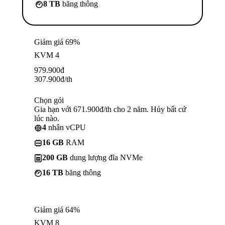
8 TB
băng thông
Giảm giá 69%
KVM 4
979.900
đ
307.900
đ
/th
Chọn gói
Gia hạn với 671.900đ/th cho 2 năm. Hủy bất cứ
lúc nào.
4
nhân vCPU
16 GB
RAM
200 GB
dung lượng đĩa NVMe
16 TB
băng thông
Giảm giá 64%
KVM 8