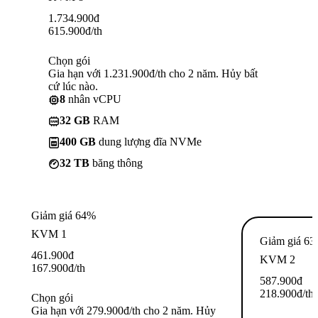
1.734.900
đ
615.900
đ
/th
Chọn gói
Gia hạn với 1.231.900đ/th cho 2 năm. Hủy bất
cứ lúc nào.
8
nhân vCPU
32 GB
RAM
400 GB
dung lượng đĩa NVMe
32 TB
băng thông
Giảm giá 64%
KVM 1
Giảm giá 6
461.900
đ
KVM 2
167.900
đ
/th
587.900
đ
218.900
đ
/th
Chọn gói
Gia hạn với 279.900đ/th cho 2 năm. Hủy