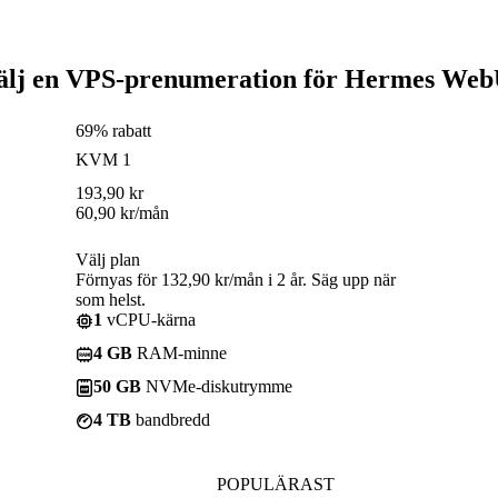
älj en VPS-prenumeration för Hermes Web
69% rabatt
KVM 1
193,90
kr
60,90
kr
/mån
Välj plan
Förnyas för 132,90 kr/mån i 2 år. Säg upp när
som helst.
1
vCPU-kärna
4 GB
RAM-minne
50 GB
NVMe-diskutrymme
4 TB
bandbredd
POPULÄRAST