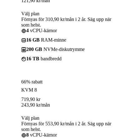
121,90
kr
/mån
Välj plan
Förnyas för 310,90 kr/mån i 2 år. Säg upp när
som helst.
4
vCPU-kärnor
16 GB
RAM-minne
200 GB
NVMe-diskutrymme
16 TB
bandbredd
66% rabatt
KVM 8
719,90
kr
243,90
kr
/mån
Välj plan
Förnyas för 553,90 kr/mån i 2 år. Säg upp när
som helst.
8
vCPU-kärnor