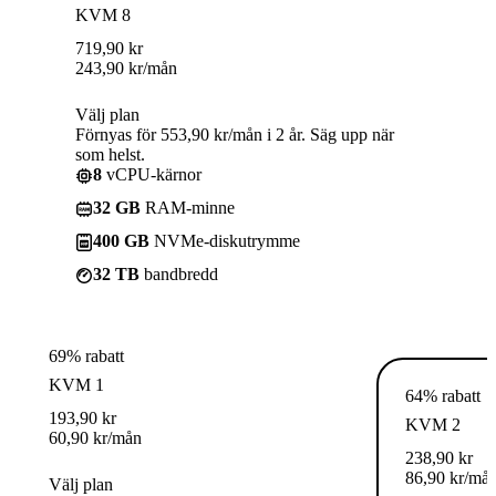
KVM 8
719,90
kr
243,90
kr
/mån
Välj plan
Förnyas för 553,90 kr/mån i 2 år. Säg upp när
som helst.
8
vCPU-kärnor
32 GB
RAM-minne
400 GB
NVMe-diskutrymme
32 TB
bandbredd
69% rabatt
KVM 1
64% rabatt
193,90
kr
KVM 2
60,90
kr
/mån
238,90
kr
86,90
kr
/må
Välj plan