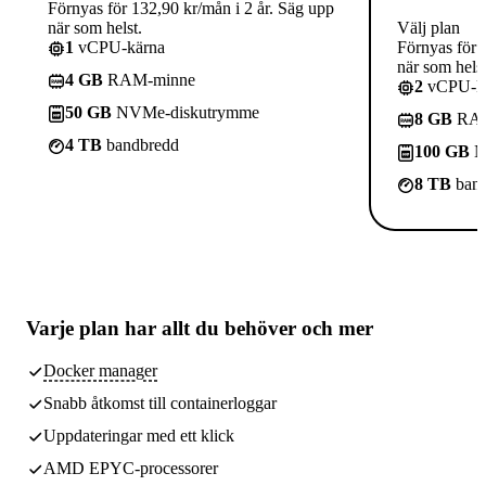
Förnyas för 132,90 kr/mån i 2 år. Säg upp
när som helst.
Välj plan
1
vCPU-kärna
Förnyas för 
när som helst
4 GB
RAM-minne
2
vCPU-kä
50 GB
NVMe-diskutrymme
8 GB
RAM
4 TB
bandbredd
100 GB
N
8 TB
band
Varje plan har
allt du behöver
och mer
Docker manager
Snabb åtkomst till containerloggar
Uppdateringar med ett klick
AMD EPYC-processorer