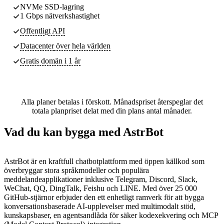
NVMe SSD-lagring
1 Gbps nätverkshastighet
Offentligt API
Datacenter
över hela världen
Gratis domän i 1 år
Alla planer betalas i förskott. Månadspriset återspeglar det
totala planpriset delat med din plans antal månader.
Vad du kan bygga med AstrBot
AstrBot är en kraftfull chatbotplattform med öppen källkod som
överbryggar stora språkmodeller och populära
meddelandeapplikationer inklusive Telegram, Discord, Slack,
WeChat, QQ, DingTalk, Feishu och LINE. Med över 25 000
GitHub-stjärnor erbjuder den ett enhetligt ramverk för att bygga
konversationsbaserade AI-upplevelser med multimodalt stöd,
kunskapsbaser, en agentsandlåda för säker kodexekvering och MCP