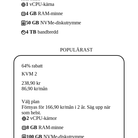
1
vCPU-kärna
4 GB
RAM-minne
50 GB
NVMe-diskutrymme
4 TB
bandbredd
POPULÄRAST
64% rabatt
KVM 2
238,90
kr
86,90
kr
/mån
Välj plan
Förnyas för 166,90 kr/mån i 2 år. Säg upp när
som helst.
2
vCPU-kärnor
8 GB
RAM-minne
100 GB
NVMe-diskutrymme