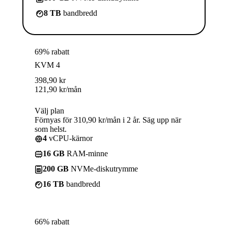
8 TB
bandbredd
69% rabatt
KVM 4
398,90
kr
121,90
kr
/mån
Välj plan
Förnyas för 310,90 kr/mån i 2 år. Säg upp när
som helst.
4
vCPU-kärnor
16 GB
RAM-minne
200 GB
NVMe-diskutrymme
16 TB
bandbredd
66% rabatt