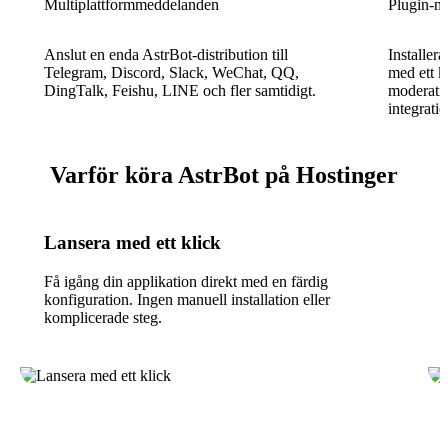
Multiplattformmeddelanden
Plugin-m
Anslut en enda AstrBot-distribution till
Installer
Telegram, Discord, Slack, WeChat, QQ,
med ett k
DingTalk, Feishu, LINE och fler samtidigt.
moderati
integrati
Varför köra AstrBot på Hostinger
Lansera med ett klick
Få igång din applikation direkt med en färdig
konfiguration. Ingen manuell installation eller
komplicerade steg.