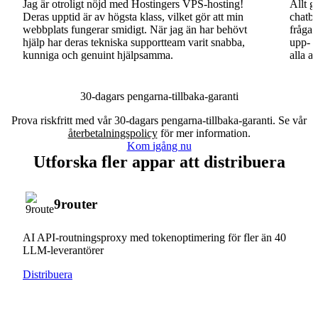
Jag är otroligt nöjd med Hostingers VPS-hosting!
Allt g
Deras upptid är av högsta klass, vilket gör att min
chatbo
webbplats fungerar smidigt. När jag än har behövt
fråga.
hjälp har deras tekniska supportteam varit snabba,
upp- o
kunniga och genuint hjälpsamma.
alla a
30-dagars pengarna-tillbaka-garanti
Prova riskfritt med vår 30-dagars pengarna-tillbaka-garanti. Se vår
återbetalningspolicy
för mer information.
Kom igång nu
Utforska fler appar att distribuera
9router
AI API-routningsproxy med tokenoptimering för fler än 40
LLM-leverantörer
Distribuera