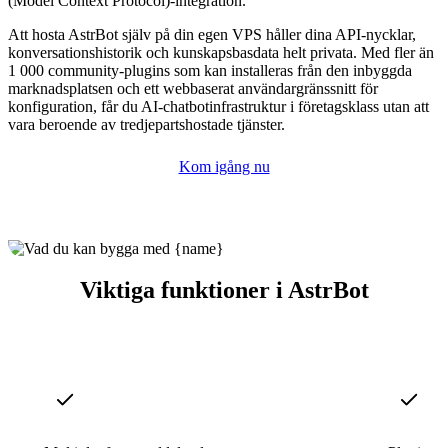
(Model Context Protocol)-integration.
Att hosta AstrBot själv på din egen VPS håller dina API-nycklar,
konversationshistorik och kunskapsbasdata helt privata. Med fler än
1 000 community-plugins som kan installeras från den inbyggda
marknadsplatsen och ett webbaserat användargränssnitt för
konfiguration, får du AI-chatbotinfrastruktur i företagsklass utan att
vara beroende av tredjepartshostade tjänster.
Kom igång nu
Viktiga funktioner i AstrBot