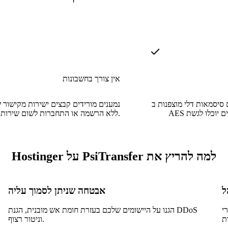
אין צורך בחשבונות
יסמאות דלי מוצפנות ב-
נמענים מורידים קבצים ישירות מקישור ש
AES כך שרק נמענים מיועדים יוכלו לגשת
ללא הרשמה או התחברות לשום שירות.
למה להריץ את PsiTransfer על Hostinger
אבטחה שניתן לסמוך עליה
דכנו
הגנו על היישומים שלכם בעזרת חומת אש מובנית, הגנת DDoS
וניטור רצוף.