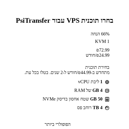
בחרו תוכנית VPS עבור PsiTransfer
66% הנחה
KVM 1
₪
72.99
24.99
₪
/חודש
בחירת תוכנית
מתחדש ב-⁦44.99⁩₪/חודש ל-2 שנים. בטלו בכל עת.
1
ליבת vCPU
GB 4
של RAM
50 GB
שטח אחסון בדיסק NVMe
4 TB
רוחב פס
הפופולרי ביותר