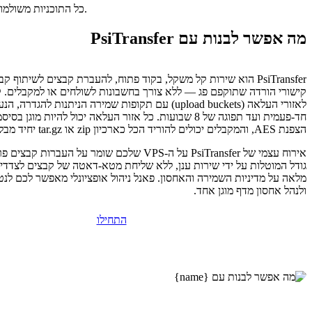
כל התוכניות משולמות מראש. התעריף החודשי משקף את מחיר התוכנית הכולל חלקי מספר החודשים בתוכנית שלכם.
מה אפשר לבנות עם PsiTransfer
PsiTransfer הוא שירות קל משקל, בקוד פתוח, להעברת קבצים לשיתוף
קישורי הורדה שתוקפם פג — ללא צורך בחשבונות לשולחים או למקבלים. ק
לאזורי העלאה (upload buckets) עם תקופות שמירה הניתנות להגדר
חד-פעמית ועד תפוגה של 8 שבועות. כל אזור העלאה יכול להיות מוג
הצפנת AES, והמקבלים יכולים להוריד הכל כארכיון zip או tar.gz יחיד מבלי להתקין דבר.
אירוח עצמי של PsiTransfer על ה-VPS שלכם שומר על העבר
גודל המוטלות על ידי שירות ענן, ללא שליחת מטא-דאטה של קבצים לצדדי
מלאה על מדיניות השמירה והאחסון. פאנל ניהול אופציונלי מאפשר לכם לנ
ולנהל אחסון מדף מוגן אחד.
התחילו