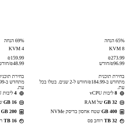
65% הנחה
69% הנחה
KVM 4
KVM 8
₪
159.99
₪
273.99
96.99
₪
/חודש
48.99
₪
/חודש
בחירת תוכנית
בחירת תוכנית
מתחדש ב-⁦184.99⁩₪/חודש ל-2 שנים. בטלו בכל
עת.
עת.
8
ליבות vCPU
4
ליבות vCPU
GB 32
של RAM
GB 16
של 
400 GB
שטח אחסון בדיסק NVMe
200 GB
ש
32 TB
רוחב פס
16 TB
רו