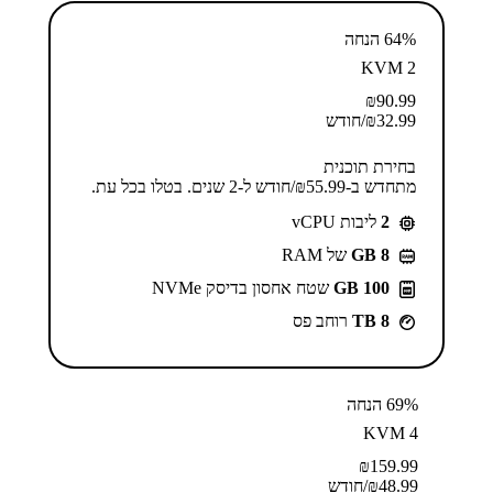
64% הנחה
KVM 2
₪
90.99
32.99
₪
/חודש
בחירת תוכנית
מתחדש ב-⁦55.99⁩₪/חודש ל-2 שנים. בטלו בכל עת.
2
ליבות vCPU
GB 8
של RAM
100 GB
שטח אחסון בדיסק NVMe
8 TB
רוחב פס
69% הנחה
KVM 4
₪
159.99
48.99
₪
/חודש