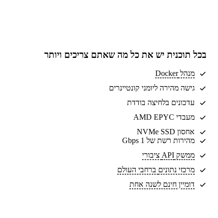
בכל תוכנית יש את
כל מה שאתם צריכים
ויותר
מנהל Docker
גישה מהירה ליומני קונטיינרים
עדכונים בלחיצה בודדת
מעבדי AMD EPYC
אחסון NVMe SSD
מהירות רשת של 1 Gbps
ממשק API ציבורי
מרכזי נתונים
ברחבי העולם
דומיין חינם לשנה אחת