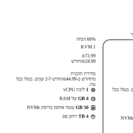
ר
66% הנחה
KVM 1
₪
72.99
24.99
₪
/חודש
בחירת תוכנית
מתחדש ב-⁦44.99⁩₪/חודש ל-2 שנים. בטלו בכל
עת.
55⁩₪/חודש ל-2 שנים. בטלו בכל
1
ליבת vCPU
GB 4
של RAM
50 GB
שטח אחסון בדיסק NVMe
4 TB
רוחב פס