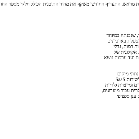
ר, שנבנתה במיוחד
ספי תמונות גדולים. בניגוד לסקריפטים קלים של גלריות, Piwigo מטפלת בארכיונים
 אלבומים מרובות רמות, גדלי
אקולוגית של
וי פנים ועד ערכות נושא
לאה, נתוני מיקום
וסטטיסטיקות צפייה על תשתית שאתם שולטים בה, במקום למסור אותם לשירות SaaS
 מינימליים ומייצרת גלריות
מה שהופך את Piwigo לבחירה פופולרית עבור מועדונים,
ענן ספציפי.