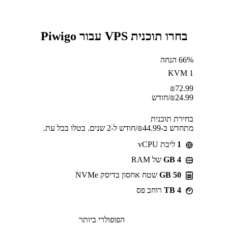
בחרו תוכנית VPS עבור Piwigo
66% הנחה
KVM 1
₪
72.99
24.99
₪
/חודש
בחירת תוכנית
מתחדש ב-⁦44.99⁩₪/חודש ל-2 שנים. בטלו בכל עת.
1
ליבת vCPU
GB 4
של RAM
50 GB
שטח אחסון בדיסק NVMe
4 TB
רוחב פס
הפופולרי ביותר