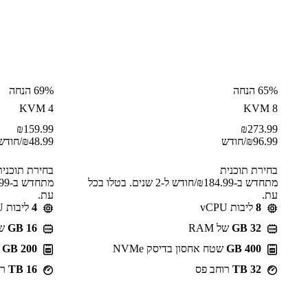
65% הנחה
69% הנחה
KVM 4
KVM 8
₪
159.99
₪
273.99
96.99
₪
/חודש
48.99
₪
/חודש
בחירת תוכנית
בחירת תוכנית
מתחדש ב-⁦184.99⁩₪/חודש ל-2 שנים. בטלו בכל
עת.
עת.
8
ליבות vCPU
4
ליבות vCPU
GB 32
של RAM
GB 16
של 
400 GB
שטח אחסון בדיסק NVMe
200 GB
ש
32 TB
רוחב פס
16 TB
רו