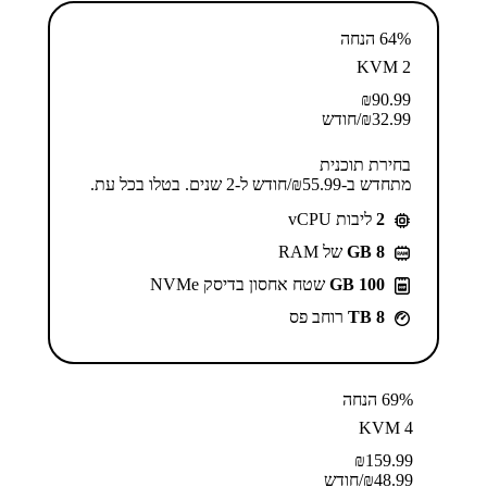
64% הנחה
KVM 2
₪
90.99
32.99
₪
/חודש
בחירת תוכנית
מתחדש ב-⁦55.99⁩₪/חודש ל-2 שנים. בטלו בכל עת.
2
ליבות vCPU
GB 8
של RAM
100 GB
שטח אחסון בדיסק NVMe
8 TB
רוחב פס
69% הנחה
KVM 4
₪
159.99
48.99
₪
/חודש