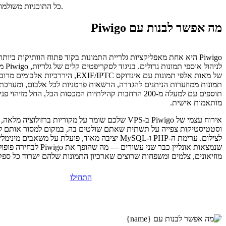
כל התוכניות משולמות מראש. התעריף החודשי משקף את מחיר התוכנית הכולל חלקי מספר החודשים בתוכנית שלכם.
מה אפשר לבנות עם Piwigo
Piwigo היא אחת מאפליקציות גלריית התמונות בקוד פתוח הוותיקות ביות
לניהול או
של מאות אלפי תמונות עם אינדוקס EXIF/IPTC, היררכיות
תמונות ממוזערות הניתנים להגדרה, הרשאות פרטניות לכל אלבום, ומערכת 
תוספים עם למעלה מ-200 הרחבות קהילתיות המכסות הכל, החל מזיה
מותאמות אישית.
אירוח עצמי של Piwigo ב-VPS שלכם שומר על מקוריות ברזולוציה מ
לצילום. ערימת ה-PHP ו-MySQL יציבה מאוד, פועלת על משאבים
שנמצאות אונליין כבר שני עשורים — 
מוזיאונים, צלמים ומשפחות שרוצים שארכיון התמונות שלהם ישרוד כל ספק 
התחילו