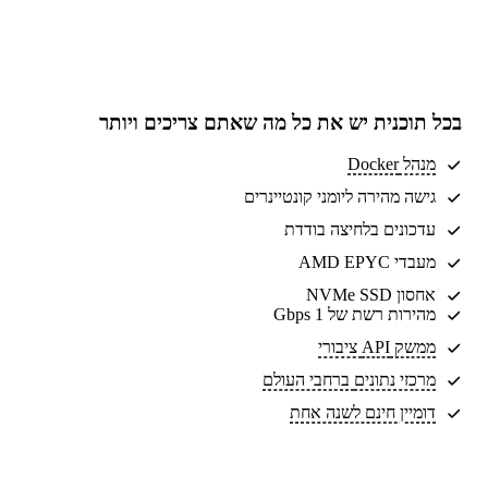
בכל תוכנית יש את
כל מה שאתם צריכים
ויותר
מנהל Docker
גישה מהירה ליומני קונטיינרים
עדכונים בלחיצה בודדת
מעבדי AMD EPYC
אחסון NVMe SSD
מהירות רשת של 1 Gbps
ממשק API ציבורי
מרכזי נתונים
ברחבי העולם
דומיין חינם לשנה אחת