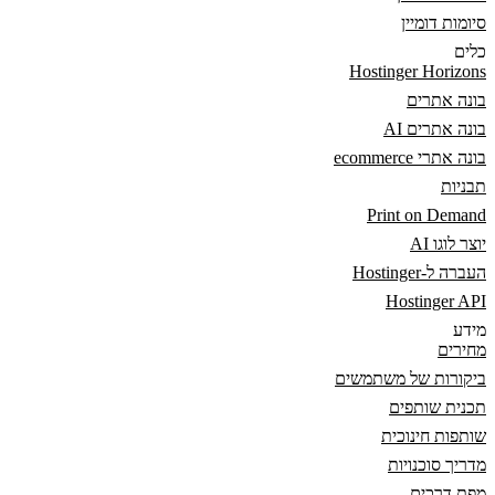
סיומות דומיין
כלים
Hostinger Horizons
בונה אתרים
בונה אתרים AI
בונה אתרי ecommerce
תבניות
Print on Demand
יוצר לוגו AI
העברה ל-Hostinger
Hostinger API
מידע
מחירים
ביקורות של משתמשים
תכנית שותפים
שותפות חינוכית
מדריך סוכנויות
מפת דרכים