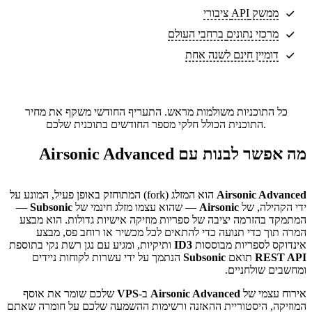
ממשק API ציבורי
מרכזי נתונים
ברחבי העולם
דומיין חינם לשנה אחת
כל התוכניות משולמות מראש. התעריף החודשי משקף את מחיר
התוכנית הכולל חלקי מספר החודשים בתוכנית שלכם.
מה אפשר לבנות עם Airsonic Advanced
Airsonic Advanced
הוא המזלג (fork) המתוחזק באופן פעיל, המונע על
ידי הקהילה, של
Airsonic
— שהוא עצמו מזלג חינמי של
Subsonic
—
המתמקד בהזרמה יציבה של ספריות מוזיקה אישיות גדולות. הוא מבצע
המרה תוך כדי תנועה כדי להתאים לכל מכשיר או רוחב פס, מבצע
אינדוקס לספריות מבוססות
ID3
ותיקיות, ומגיע עם נגן רשת נקי בתוספת
REST API
תואם
Subsonic
הנתמך על ידי עשרות לקוחות ניידים
ומחשבים שולחניים.
אירוח עצמי של
Airsonic Advanced
ב-
VPS
שלכם שומר את אוסף
המוזיקה, היסטוריית ההאזנה ורשימות ההשמעה שלכם על חומרה שאתם