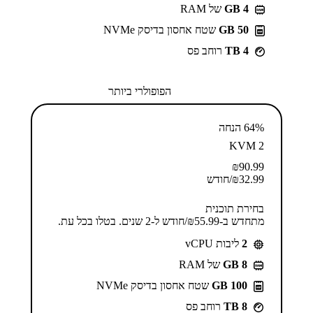
GB 4
של RAM
50 GB
שטח אחסון בדיסק NVMe
4 TB
רוחב פס
הפופולרי ביותר
64% הנחה
KVM 2
₪
90.99
32.99
₪
/חודש
בחירת תוכנית
מתחדש ב-⁦55.99⁩₪/חודש ל-2 שנים. בטלו בכל עת.
2
ליבות vCPU
GB 8
של RAM
100 GB
שטח אחסון בדיסק NVMe
8 TB
רוחב פס