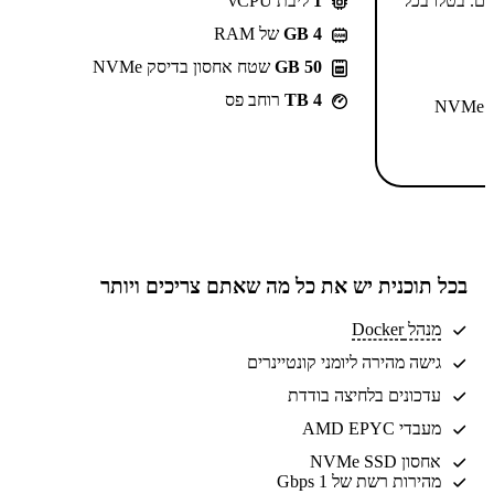
-⁦55.99⁩₪/חודש ל-2 שנים. בטלו בכל
1
ליבת vCPU
GB 4
של RAM
50 GB
שטח אחסון בדיסק NVMe
4 TB
רוחב פס
N
בכל תוכנית יש את
כל מה שאתם צריכים
ויותר
מנהל Docker
גישה מהירה ליומני קונטיינרים
עדכונים בלחיצה בודדת
מעבדי AMD EPYC
אחסון NVMe SSD
מהירות רשת של 1 Gbps