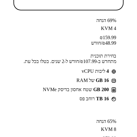
69% הנחה
KVM 4
₪
159.99
48.99
₪
/חודש
בחירת תוכנית
מתחדש ב-⁦107.99⁩₪/חודש ל-2 שנים. בטלו בכל עת.
4
ליבות vCPU
GB 16
של RAM
200 GB
שטח אחסון בדיסק NVMe
16 TB
רוחב פס
65% הנחה
KVM 8