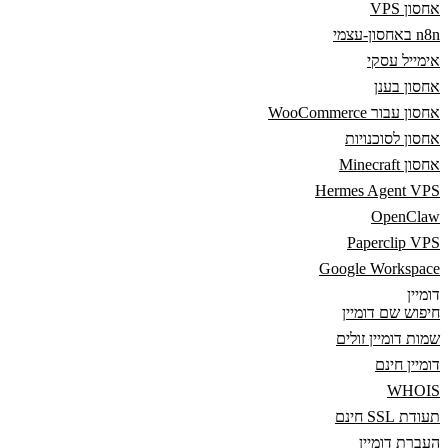
אחסון VPS
n8n באחסון-עצמי
אימייל עסקי
אחסון בענן
אחסון עבור WooCommerce
אחסון לסוכנויות
אחסון Minecraft
Hermes Agent VPS
OpenClaw
Paperclip VPS
Google Workspace
דומיין
חיפוש שם דומיין
שמות דומיין זולים
דומיין חינם
WHOIS
תעודת SSL חינם
העברת דומיין