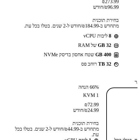
₪
273.99
96.99
₪
/חודש
בחירת תוכנית
מתחדש ב-⁦184.99⁩₪/חודש ל-2 שנים. בטלו בכל עת.
8
ליבות vCPU
GB 32
של RAM
400 GB
שטח אחסון בדיסק NVMe
32 TB
רוחב פס
תר
66% הנחה
KVM 1
₪
72.99
24.99
₪
/חודש
בחירת תוכנית
מתחדש ב-⁦44.99⁩₪/חודש ל-2 שנים. בטלו בכל
עת.