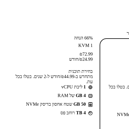
ר
66% הנחה
KVM 1
₪
72.99
24.99
₪
/חודש
בחירת תוכנית
מתחדש ב-⁦44.99⁩₪/חודש ל-2 שנים. בטלו בכל
עת.
55⁩₪/חודש ל-2 שנים. בטלו בכל
1
ליבת vCPU
GB 4
של RAM
50 GB
שטח אחסון בדיסק NVMe
4 TB
רוחב פס