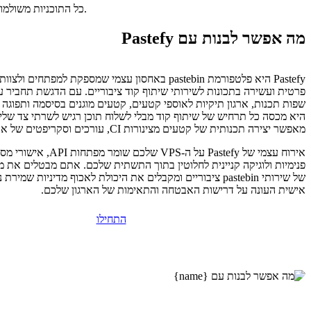
כל התוכניות משולמות מראש. התעריף החודשי משקף את מחיר התוכנית הכולל חלקי מספר החודשים בתוכנית שלכם.
מה אפשר לבנות עם Pastefy
Pastefy היא פלטפורמת pastebin באחסון עצמי שמספקת למפתחי
שפות תכנות, ארגון תיקיות לאוספי קטעים, קטעים מוגנים בסיסמה ותפוגה 
מאפשר יצירה תכנותית של קטעים מצינורות CI, עורכים וסקריפטים של אוטומציה.
אירוח עצמי של Pastefy על ה-VPS של
פנימיות ולוגיקה קניינית לחלוטין בתוך התשתית שלכם. אתם מבטלים את מ
של שירותי pastebin ציבוריים ומקבלים את היכולת לאכוף מדיניות שמ
אישית העונה על דרישות האבטחה והתאימות של הארגון שלכם.
התחילו