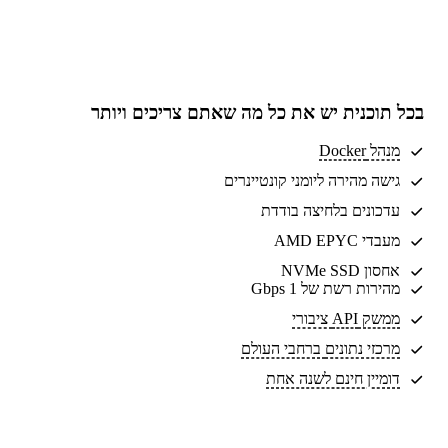
בכל תוכנית יש את
כל מה שאתם צריכים
ויותר
מנהל Docker
גישה מהירה ליומני קונטיינרים
עדכונים בלחיצה בודדת
מעבדי AMD EPYC
אחסון NVMe SSD
מהירות רשת של 1 Gbps
ממשק API ציבורי
מרכזי נתונים
ברחבי העולם
דומיין חינם לשנה אחת