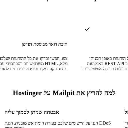
תיבת דואר מבוססת דפדפן
 הודעות באופן תכנותי
צפו, חפשו ובדקו את כל ההודעות שנלכ
באמצעות REST API מתועד, המאפשר שילוב
משתמש ווב רספונסיבי עם רינדור L
תצוגת קוד מקור ופריסה ידידותית למובייל.
למה להריץ את Mailpit על Hostinger
אבטחה שניתן לסמוך עליה
דכנו
הגנו על היישומים שלכם בעזרת חומת אש מובנית, הגנת DDoS