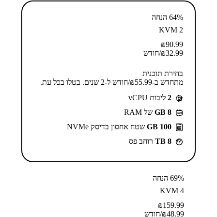
64% הנחה
KVM 2
₪
90.99
32.99
₪
/חודש
בחירת תוכנית
מתחדש ב-⁦55.99⁩₪/חודש ל-2 שנים. בטלו בכל עת.
2
ליבות vCPU
GB 8
של RAM
100 GB
שטח אחסון בדיסק NVMe
8 TB
רוחב פס
69% הנחה
KVM 4
₪
159.99
48.99
₪
/חודש