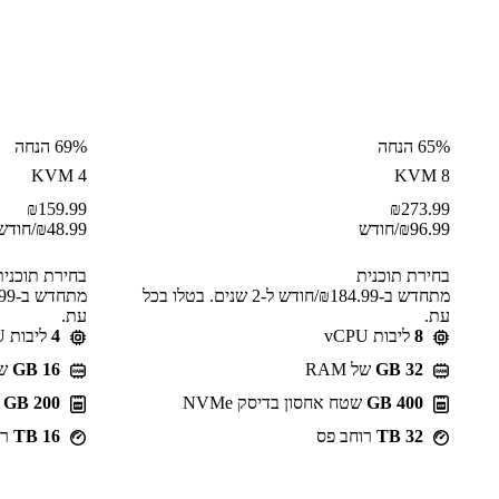
65% הנחה
69% הנחה
KVM 4
KVM 8
₪
159.99
₪
273.99
96.99
₪
/חודש
48.99
₪
/חודש
בחירת תוכנית
בחירת תוכנית
מתחדש ב-⁦184.99⁩₪/חודש ל-2 שנים. בטלו בכל
עת.
עת.
8
ליבות vCPU
4
ליבות vCPU
GB 32
של RAM
GB 16
של 
400 GB
שטח אחסון בדיסק NVMe
200 GB
ש
32 TB
רוחב פס
16 TB
רו