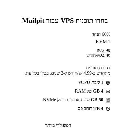
בחרו תוכנית VPS עבור Mailpit
66% הנחה
KVM 1
₪
72.99
24.99
₪
/חודש
בחירת תוכנית
מתחדש ב-⁦44.99⁩₪/חודש ל-2 שנים. בטלו בכל עת.
1
ליבת vCPU
GB 4
של RAM
50 GB
שטח אחסון בדיסק NVMe
4 TB
רוחב פס
הפופולרי ביותר