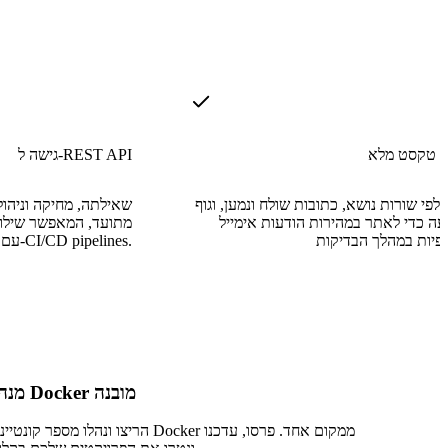
ש טקסט מלא
גישה ל-REST API
לפי שורות נושא, כתובות שולח ונמען, וגוף
שאילתה, מחיקה וניהול
ה כדי לאתר במהירות הודעות אימייל
עם חבילות בדיקה אוטומטיות ו-CI/CD pipelines.
מנהל Docker מובנה
הריצו ונהלו מספר קונטיינרי Docker ממקום אחד. פרסו, ע