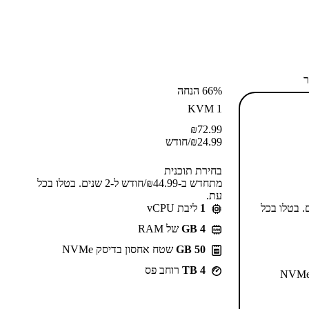
ר
66% הנחה
KVM 1
₪
72.99
24.99
₪
/חודש
בחירת תוכנית
מתחדש ב-⁦44.99⁩₪/חודש ל-2 שנים. בטלו בכל
עת.
55⁩₪/חודש ל-2 שנים. בטלו בכל
1
ליבת vCPU
GB 4
של RAM
50 GB
שטח אחסון בדיסק NVMe
4 TB
רוחב פס