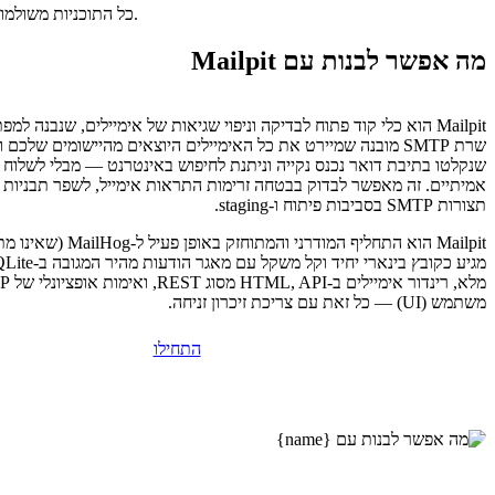
כל התוכניות משולמות מראש. התעריף החודשי משקף את מחיר התוכנית הכולל חלקי מספר החודשים בתוכנית שלכם.
מה אפשר לבנות עם Mailpit
Mailpit הוא כלי קוד פתוח לבדיקה וניפוי שגיאות של אימיילים, שנבנה ל
שרת SMTP מובנה שמיירט את כל האימיילים היוצאים מהיישומים שלכם
שנקלטו בתיבת דואר נכנס נקייה וניתנת לחיפוש באינטרנט — מבלי לשלוח א
אמיתיים. זה מאפשר לבדוק בבטחה זרימות התראות אימייל, לשפר תבניות א
תצורות SMTP בסביבות פיתוח ו-staging.
Mailpit הוא התחליף המודרני והמתו
משתמש (UI) — כל זאת עם צריכת זיכרון זניחה.
התחילו