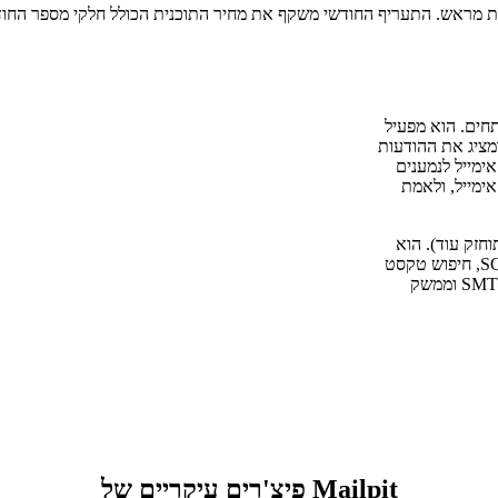
מפתחים. הוא מפעיל
 ומציג את ההודעות
ימייל לנמענים
ימייל, ולאמת
חזק באופן פעיל ל-MailHog (שאינו מתוחזק עוד). הוא
מגיע כקובץ בינארי יחיד וקל משקל עם מאגר הודעות מהיר המגובה ב-SQLite, חיפוש טקסט
מלא, רינדור אימיילים ב-HTML, API מסוג REST, ואימות אופציונלי של SMTP וממשק
פיצ'רים עיקריים של Mailpit