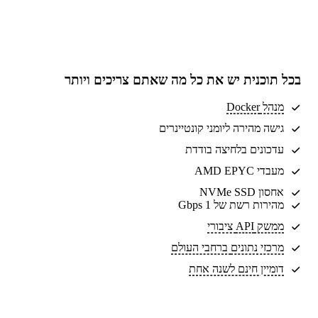
בכל תוכנית יש את
כל מה שאתם צריכים
ויותר
מנהל Docker
גישה מהירה ליומני קונטיינרים
עדכונים בלחיצה בודדת
מעבדי AMD EPYC
אחסון NVMe SSD
מהירות רשת של 1 Gbps
ממשק API ציבורי
מרכזי נתונים
ברחבי העולם
דומיין חינם לשנה אחת