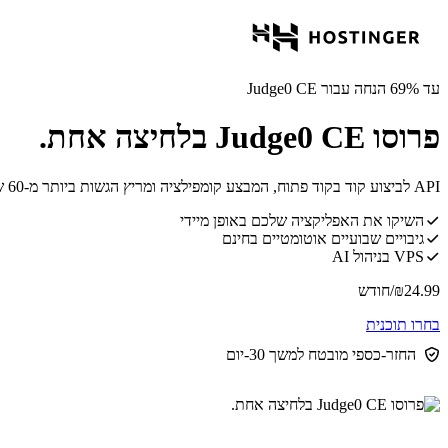
עד 69% הנחה עבור Judge0 CE
פרוסו Judge0 CE בלחיצה אחת.
API לביצוע קוד בקוד פתוח, המבצע קומפילציה ומריץ הגשות ביותר מ-60 שפות תכנות בתוך סביבת ארגז חול מבודדת.
השיקו את האפליקציה שלכם באופן מיידי
גיבויים שבועיים אוטומטיים בחינם
VPS בניהול AI
24.99
₪
/חודש
בחרו תוכנית
החזר-כספי מובטח למשך 30-יום