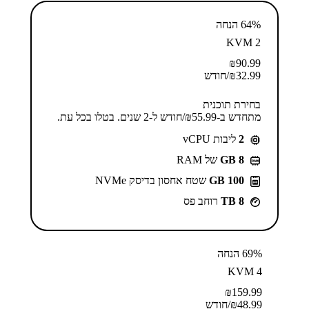
64% הנחה
KVM 2
₪
90.99
32.99
₪
/חודש
בחירת תוכנית
מתחדש ב-⁦55.99⁩₪/חודש ל-2 שנים. בטלו בכל עת.
2
ליבות vCPU
GB 8
של RAM
100 GB
שטח אחסון בדיסק NVMe
8 TB
רוחב פס
69% הנחה
KVM 4
₪
159.99
48.99
₪
/חודש