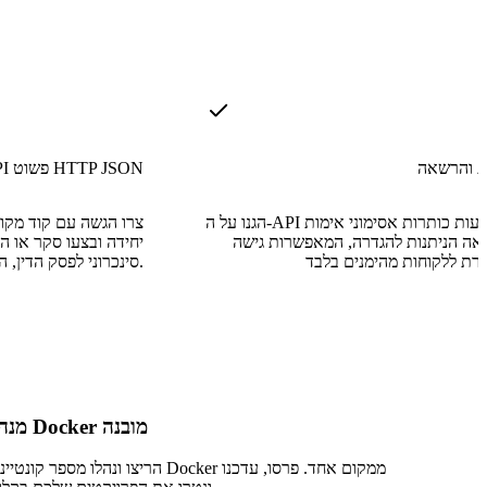
ת והרשאה
API פשוט HTTP JSON
הגנו על ה-API באמצעות כותרות אסימוני אימות
צרו הגשה עם קוד מקו
אה הניתנות להגדרה, המאפשרות גישה
סינכרוני לפסק הדין, הפלט ונתוני זמן הריצה.
מנהל Docker מובנה
הריצו ונהלו מספר קונטיינרי Docker ממקום אחד. פרסו, ע