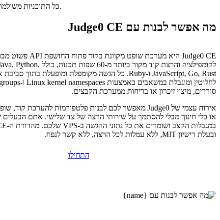
כל התוכניות משולמות מראש. התעריף החודשי משקף את מחיר התוכנית הכולל חלקי מספר החודשים בתוכנית שלכם.
מה אפשר לבנות עם Judge0 CE
לקומפילציה והרצת קוד מקור ביותר מ-60 שפות תכ
JavaScript, Go, Rust ו-Ruby. כל הגשה מקומפלת ומופעלת בתוך 
סוררים, מיצוי זיכרון או בריחות ממערכת הקבצים.
אירוח עצמי של Judge0 מאפשר לכם לבנות פלטפורמות להערכת קוד
ובעלת רישיון MIT, ללא עמלות לכל הרצה, ללא קשר לנפח.
התחילו