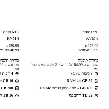
65% הנחה
69% הנחה
KVM 4
KVM 8
₪
159.99
₪
273.99
96.99
₪
/חודש
48.99
₪
/חודש
בחירת תוכנית
בחירת תוכנית
מתחדש ב-⁦184.99⁩₪/חודש ל-2 שנים. בטלו בכל
עת.
עת.
8
ליבות vCPU
4
ליבות vCPU
GB 32
של RAM
GB 16
של 
400 GB
שטח אחסון בדיסק NVMe
200 GB
ש
32 TB
רוחב פס
16 TB
רו