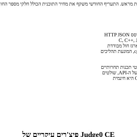
Judge0 CE היא מערכת שופט מקוונת בקוד פתוח החושפת API פשוט מבוסס HTTP JSON
נות, כולל C, C++, Java, Python,
סביבת ארגז חול מבודדת
לחלוטין ומוגבלת במשאבים באמצעות Linux kernel namespaces ו-cgroups, המונעת תהליכים
, שופטי תכנות תחרותיים
או כלי חינוך מבלי להסתמך על שירותי הרצה של צד שלישי. אתם הבעלים של ה-API, שולטים
במגבלות הקצב ושומרים את כל נתוני ההגשה ב-VPS שלכם. מהדורת ה-CE היא חינמית
פיצ'רים עיקריים של Judge0 CE