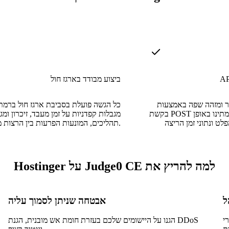
ביצוע מבודד בארגז חול
ר ומזהה שפה באמצעות
כל הגשה פועלת בסביבת ארגז חול ברמת
בקשת POST יחידה ובצעו סקר או המתינו באופן
מגבלות קפדניות על זמן מעבד, זיכרון ומג
תהליכים, המונעות הפרעות בין הרצות מקבילות.
למה להריץ את Judge0 CE על Hostinger
אבטחה שניתן לסמוך עליה
דכנו
הגנו על היישומים שלכם בעזרת חומת אש מובנית, הגנת DDoS