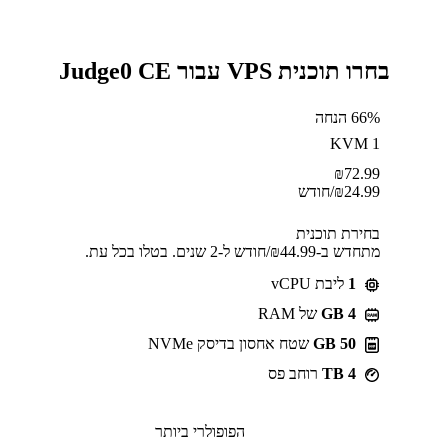
בחרו תוכנית VPS עבור Judge0 CE
66% הנחה
KVM 1
₪
72.99
24.99
₪
/חודש
בחירת תוכנית
מתחדש ב-⁦44.99⁩₪/חודש ל-2 שנים. בטלו בכל עת.
1
ליבת vCPU
GB 4
של RAM
50 GB
שטח אחסון בדיסק NVMe
4 TB
רוחב פס
הפופולרי ביותר