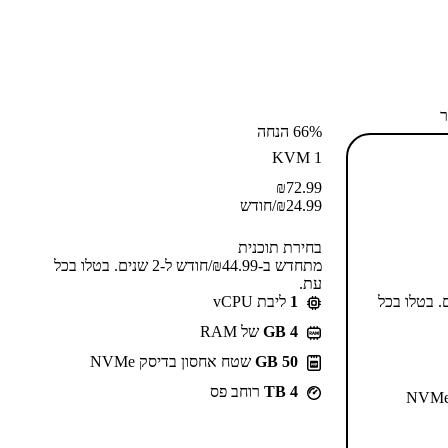
ר
66% הנחה
KVM 1
₪
72.99
24.99
₪
/חודש
בחירת תוכנית
מתחדש ב-⁦44.99⁩₪/חודש ל-2 שנים. בטלו בכל
עת.
55⁩₪/חודש ל-2 שנים. בטלו בכל
1
ליבת vCPU
GB 4
של RAM
50 GB
שטח אחסון בדיסק NVMe
4 TB
רוחב פס