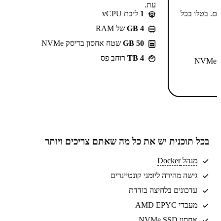
עת.
-⁦55.99⁩₪/חודש ל-2 שנים. בטלו בכל
1
ליבת vCPU
GB 4
של RAM
50 GB
שטח אחסון בדיסק NVMe
4 TB
רוחב פס
N
בכל תוכנית יש את
כל מה שאתם צריכים
ויותר
מנהל Docker
גישה מהירה ליומני קונטיינרים
עדכונים בלחיצה בודדת
מעבדי AMD EPYC
אחסון NVMe SSD