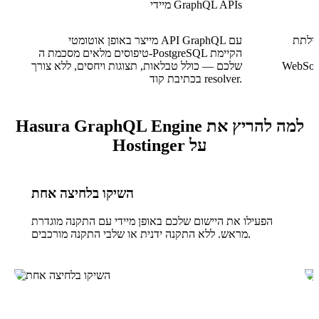
מיידי GraphQL APIs
יתנת להפיכה למנוי חי
מייצר באופן אוטומטי API GraphQL עם
טיפוסים מלאים מסכמת ה-PostgreSQL הקיימת
שלכם — כולל טבלאות, תצוגות ויחסים, ללא צורך
בכתיבת קוד resolver.
למה להריץ את Hasura GraphQL Engine
על Hostinger
השיקו בלחיצה אחת
הפעילו את היישום שלכם באופן מיידי עם התקנה מוגדרת
מראש. ללא התקנה ידנית או שלבי התקנה מורכבים.