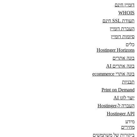
דומיין חינם
WHOIS
תעודת SSL חינם
העברת דומיין
סיומות דומיין
כלים
Hostinger Horizons
בונה אתרים
בונה אתרים AI
בונה אתרי ecommerce
תבניות
Print on Demand
יוצר לוגו AI
העברה ל-Hostinger
Hostinger API
מידע
מחירים
ביקורות של משתמשים