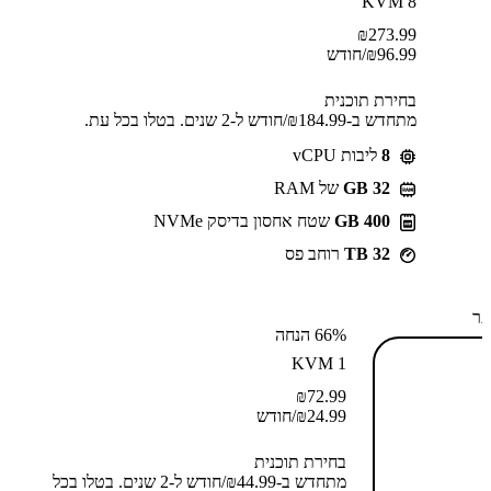
KVM 8
₪
273.99
96.99
₪
/חודש
בחירת תוכנית
מתחדש ב-⁦184.99⁩₪/חודש ל-2 שנים. בטלו בכל עת.
8
ליבות vCPU
GB 32
של RAM
400 GB
שטח אחסון בדיסק NVMe
32 TB
רוחב פס
תר
66% הנחה
KVM 1
₪
72.99
24.99
₪
/חודש
בחירת תוכנית
מתחדש ב-⁦44.99⁩₪/חודש ל-2 שנים. בטלו בכל