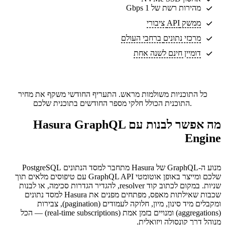
מהירות רשת של 1 Gbps
ממשק API ציבורי
מרכזי נתונים
ברחבי העולם
דומיין חינם לשנה אחת
כל התוכניות משולמות מראש. התעריף החודשי משקף את מחיר
התוכנית הכולל חלקי מספר החודשים בתוכנית שלכם.
מה אפשר לבנות עם Hasura GraphQL
Engine
מנוע ה-GraphQL של Hasura מתחבר למסד הנתונים PostgreSQL
שלכם ומייצר באופן אוטומטי GraphQL API עם טיפוסים מלאים תוך
שניות. במקום לכתוב קוד resolver, להגדיר הגדרות סכימה, או לבנות
שכבות שאילתות מאפס, מפתחים מפנים את Hasura למסד נתונים
ומקבלים מיד סינון, מיון, חלוקה לעמודים (pagination), צבירות
(aggregations) ומנויים בזמן אמת (real-time subscriptions) — הכל
מנוהל דרך קונסולה ויזואלית.