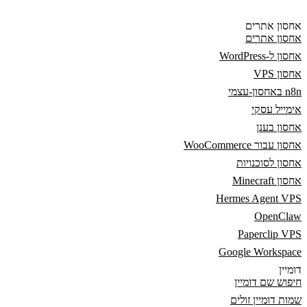
אחסון אתרים
אחסון אתרים
אחסון ל-WordPress
אחסון VPS
n8n באחסון-עצמי
אימייל עסקי
אחסון בענן
אחסון עבור WooCommerce
אחסון לסוכנויות
אחסון Minecraft
Hermes Agent VPS
OpenClaw
Paperclip VPS
Google Workspace
דומיין
חיפוש שם דומיין
שמות דומיין זולים