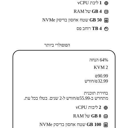
1
ליבת vCPU
GB 4
של RAM
50 GB
שטח אחסון בדיסק NVMe
4 TB
רוחב פס
הפופולרי ביותר
64% הנחה
KVM 2
₪
90.99
32.99
₪
/חודש
בחירת תוכנית
מתחדש ב-⁦55.99⁩₪/חודש ל-2 שנים. בטלו בכל עת.
2
ליבות vCPU
GB 8
של RAM
100 GB
שטח אחסון בדיסק NVMe