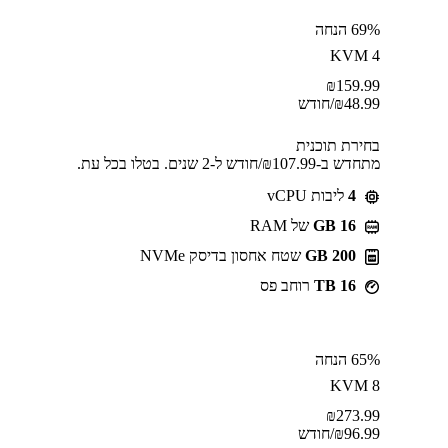
69% הנחה
KVM 4
₪
159.99
48.99
₪
/חודש
בחירת תוכנית
מתחדש ב-⁦107.99⁩₪/חודש ל-2 שנים. בטלו בכל עת.
4
ליבות vCPU
GB 16
של RAM
200 GB
שטח אחסון בדיסק NVMe
16 TB
רוחב פס
65% הנחה
KVM 8
₪
273.99
96.99
₪
/חודש