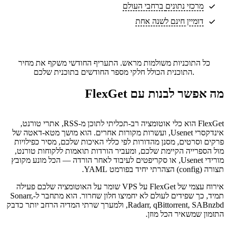
מרכזי נתונים
ברחבי העולם
דומיין חינם לשנה אחת
כל התוכניות משולמות מראש. התעריף החודשי משקף את מחיר
התוכנית הכולל חלקי מספר החודשים בתוכנית שלכם.
מה אפשר לבנות עם FlexGet
FlexGet הוא כלי אוטומציה רב-תכליתי לתוכן מ-RSS, אתרי טורנט,
אינדקסרי Usenet, ועשרות מקורות אחרים. הוא מושך מטא-דאטה של
פרקים וסרטים, מסנן מהדורות לפי כללי האיכות שלכם, מסיר כפילויות
מול הספרייה הקיימת שלכם, ומעביר הורדות תואמות ללקוחות טורנט,
מורידי Usenet, או סקריפטים לעיבוד לאחר הורדה — הכל מונע מקובץ
תצורה (config) הצהרתי יחיד בפורמט YAML.
אירוח עצמי של FlexGet על VPS שומר על האוטומציה שלכם פעילה
תמיד, כך שפידים לעולם לא יחמיצו חלון שחרור. הוא מתחבר ל-Sonarr,
Radarr, qBittorrent, SABnzbd, ולמערך שרתי המדיה הרחב יותר כדבק
התזמון שמשאיר הכל מוזן.