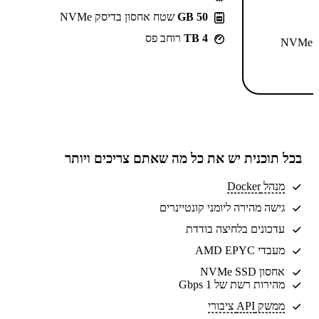
50 GB
שטח אחסון בדיסק NVMe
4 TB
רוחב פס
N
בכל תוכנית יש את
כל מה שאתם צריכים
ויותר
מנהל Docker
גישה מהירה ליומני קונטיינרים
עדכונים בלחיצה בודדת
מעבדי AMD EPYC
אחסון NVMe SSD
מהירות רשת של 1 Gbps
ממשק API ציבורי