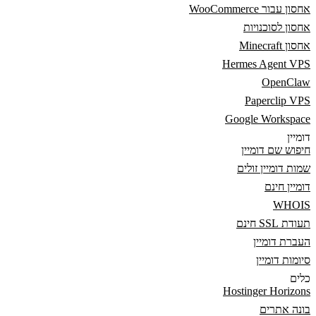
אחסון עבור WooCommerce
אחסון לסוכנויות
אחסון Minecraft
Hermes Agent VPS
OpenClaw
Paperclip VPS
Google Workspace
דומיין
חיפוש שם דומיין
שמות דומיין זולים
דומיין חינם
WHOIS
תעודת SSL חינם
העברת דומיין
סיומות דומיין
כלים
Hostinger Horizons
בונה אתרים