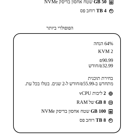
50 GB
שטח אחסון בדיסק NVMe
4 TB
רוחב פס
הפופולרי ביותר
64% הנחה
KVM 2
₪
90.99
32.99
₪
/חודש
בחירת תוכנית
מתחדש ב-⁦55.99⁩₪/חודש ל-2 שנים. בטלו בכל עת.
2
ליבות vCPU
GB 8
של RAM
100 GB
שטח אחסון בדיסק NVMe
8 TB
רוחב פס