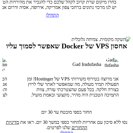
בחרו מיקום שרת קרוב לקהל שלכם כדי להגביר את מהירויות הטעי
יש לנו מרכזי נתונים ברחבי צפון אמריקה, אירופה, אסיה ודרום אמר
התחילו
אחסון VPS של Docker שאפשר לסמוך עליו
Gad Iradufasha
אני מרוצה בטירוף משירותי VPS של Hostinger! זמן
הפעולה תמיד מעולה, מה שמאפשר לאתר שלי לרוץ
בצורה חלקה. בכל פעם שהצטרכתי עזרה, צוות
התמיכה הטכנית היה מהיר, מקצועי ובאמת מועיל.
לצוו
החזר כספי מובטח עד 30 יום
נסו ללא סיכון עם אחריות להחזר כספי במשך 30 יום. ראו את
מדיניות
ההחזרים
שלנו לפרטים.
התחילו