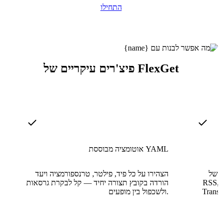
התחילו
פיצ'רים עיקריים של FlexGet
אוטומציה מבוססת YAML
ם של
הצהירו על כל פיד, פילטר, טרנספורמציה ויעד
RSS, 
הורדה בקובץ תצורה יחיד — קל לבקרת גרסאות
Trans
ולשכפול בין מופעים.