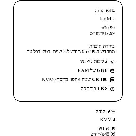
64% הנחה
KVM 2
₪
90.99
32.99
₪
/חודש
בחירת תוכנית
מתחדש ב-⁦55.99⁩₪/חודש ל-2 שנים. בטלו בכל עת.
2
ליבות vCPU
GB 8
של RAM
100 GB
שטח אחסון בדיסק NVMe
8 TB
רוחב פס
69% הנחה
KVM 4
₪
159.99
48.99
₪
/חודש