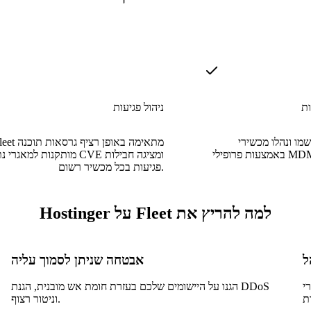
ניהול פגיעות
ו ונהלו מכשירי macOS ו-Windows
Fleet מתאימה באופן רציף גר
באמצעות פרופילי MDM מקומיים מבלי לפרוס
מותקנות למאגרי נתונים של CVE 
פגיעות בכל מכשיר רשום.
למה להריץ את Fleet על Hostinger
אבטחה שניתן לסמוך עליה
דכנו
הגנו על היישומים שלכם בעזרת חומת אש מובנית, הגנת DDoS
וניטור רצוף.