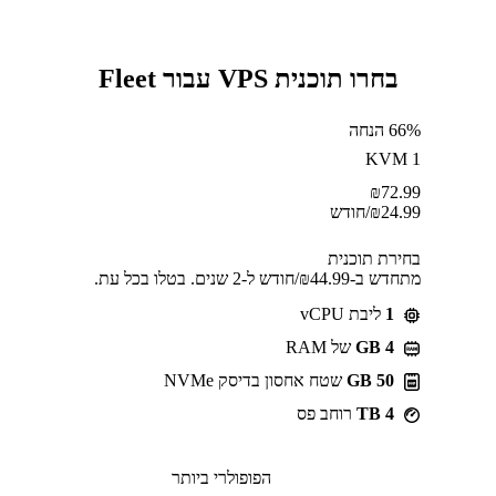
בחרו תוכנית VPS עבור Fleet
66% הנחה
KVM 1
₪
72.99
24.99
₪
/חודש
בחירת תוכנית
מתחדש ב-⁦44.99⁩₪/חודש ל-2 שנים. בטלו בכל עת.
1
ליבת vCPU
GB 4
של RAM
50 GB
שטח אחסון בדיסק NVMe
4 TB
רוחב פס
הפופולרי ביותר