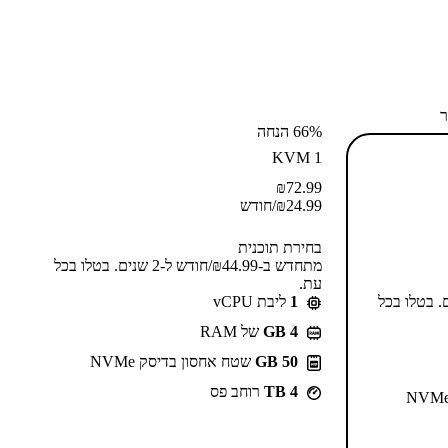
ר
66% הנחה
KVM 1
₪
72.99
24.99
₪
/חודש
בחירת תוכנית
מתחדש ב-⁦44.99⁩₪/חודש ל-2 שנים. בטלו בכל
עת.
55⁩₪/חודש ל-2 שנים. בטלו בכל
1
ליבת vCPU
GB 4
של RAM
50 GB
שטח אחסון בדיסק NVMe
4 TB
רוחב פס