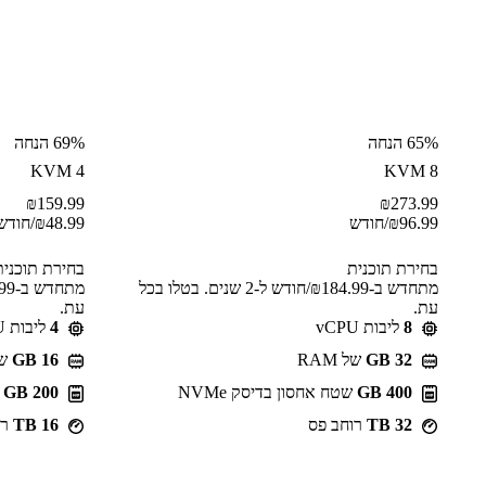
65% הנחה
69% הנחה
KVM 4
KVM 8
₪
159.99
₪
273.99
96.99
₪
/חודש
48.99
₪
/חודש
בחירת תוכנית
בחירת תוכנית
מתחדש ב-⁦184.99⁩₪/חודש ל-2 שנים. בטלו בכל
עת.
עת.
8
ליבות vCPU
4
ליבות vCPU
GB 32
של RAM
GB 16
של 
400 GB
שטח אחסון בדיסק NVMe
200 GB
ש
32 TB
רוחב פס
16 TB
רו