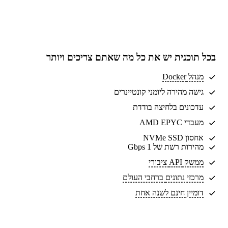
בכל תוכנית יש את
כל מה שאתם צריכים
ויותר
מנהל Docker
גישה מהירה ליומני קונטיינרים
עדכונים בלחיצה בודדת
מעבדי AMD EPYC
אחסון NVMe SSD
מהירות רשת של 1 Gbps
ממשק API ציבורי
מרכזי נתונים
ברחבי העולם
דומיין חינם לשנה אחת