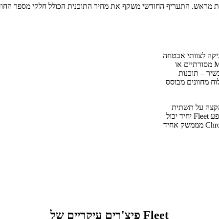
הול מכשירים בקוד פתוח הבנויה על osquery, המעניקה לצוותי אבטחה
ו-IT גישה דמוית SQL בזמן אמת לכל נקודת קצה רשומה. בניגוד לכלי MDM מסורתיים או
ב המכשיר – תוכנות
ח מחוונים מבוסס
 נקודות הקצה על תשתית
שבשליטתך, ללא עמלות לכל מכשיר וללא שליחת נתונים ל-SaaS חיצוני. מופע Fleet יחיד יכול
לנהל מאות עד אלפי מכשירים על פני macOS, Windows, Linux ו-ChromeOS מממשק אחיד
פיצ'רים עיקריים של Fleet