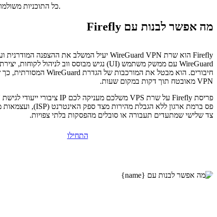
כל התוכניות משולמות מראש. התעריף החודשי משקף את מחיר התוכנית הכולל חלקי מספר החודשים בתוכנית שלכם.
מה אפשר לבנות עם Firefly
Firefly הוא שרת WireGuard VPN יעיל המשלב את ההצפנה ה
WireGuard עם ממשק משתמש (UI) נגיש מבוסס ווב לניהול לקוחות
חיבורים. הוא מבטל את המורכבות של הגדרת 
VPN מאובטח תוך דקות במקום שעות.
צד שלישי שמתעדים תעבורה או סובלים מהפסקות בלתי צפויות.
התחילו