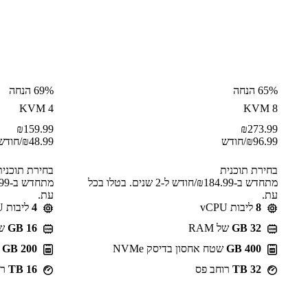
65% הנחה
69% הנחה
KVM 4
KVM 8
₪
159.99
₪
273.99
96.99
₪
/חודש
48.99
₪
/חודש
בחירת תוכנית
בחירת תוכנית
מתחדש ב-⁦184.99⁩₪/חודש ל-2 שנים. בטלו בכל
עת.
עת.
8
ליבות vCPU
4
ליבות vCPU
GB 32
של RAM
GB 16
של 
400 GB
שטח אחסון בדיסק NVMe
200 GB
ש
32 TB
רוחב פס
16 TB
רו