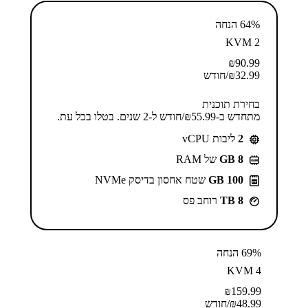
64% הנחה
KVM 2
₪
90.99
32.99
₪
/חודש
בחירת תוכנית
מתחדש ב-⁦55.99⁩₪/חודש ל-2 שנים. בטלו בכל עת.
2
ליבות vCPU
GB 8
של RAM
100 GB
שטח אחסון בדיסק NVMe
8 TB
רוחב פס
69% הנחה
KVM 4
₪
159.99
48.99
₪
/חודש