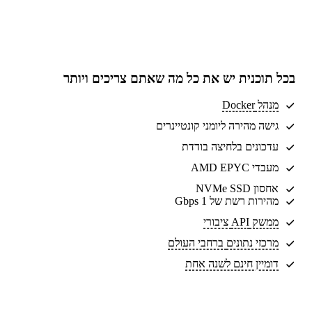
בכל תוכנית יש את
כל מה שאתם צריכים
ויותר
מנהל Docker
גישה מהירה ליומני קונטיינרים
עדכונים בלחיצה בודדת
מעבדי AMD EPYC
אחסון NVMe SSD
מהירות רשת של 1 Gbps
ממשק API ציבורי
מרכזי נתונים
ברחבי העולם
דומיין חינם לשנה אחת