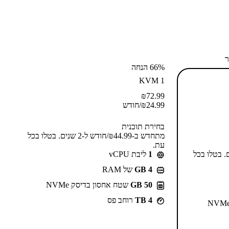
ר
66% הנחה
KVM 1
₪
72.99
24.99
₪
/חודש
בחירת תוכנית
מתחדש ב-⁦44.99⁩₪/חודש ל-2 שנים. בטלו בכל
עת.
55⁩₪/חודש ל-2 שנים. בטלו בכל
1
ליבת vCPU
GB 4
של RAM
50 GB
שטח אחסון בדיסק NVMe
4 TB
רוחב פס