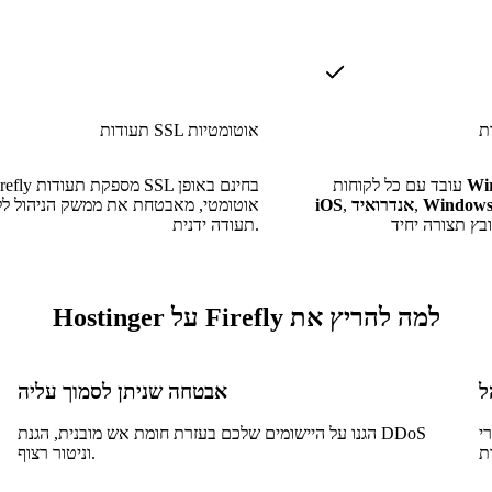
ת
תעודות SSL אוטומטיות
Wi
עובד עם כל לקוחות
Firefly מספקת תעודות SSL ב
Window
,
אנדרואיד
,
iOS
אוטומטי, מאבטחת את ממשק הניהול ל
תעודה ידנית.
למה להריץ את Firefly על Hostinger
אבטחה שניתן לסמוך עליה
דכנו
הגנו על היישומים שלכם בעזרת חומת אש מובנית, הגנת DDoS
וניטור רצוף.