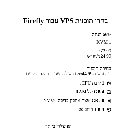
בחרו תוכנית VPS עבור Firefly
66% הנחה
KVM 1
₪
72.99
24.99
₪
/חודש
בחירת תוכנית
מתחדש ב-⁦44.99⁩₪/חודש ל-2 שנים. בטלו בכל עת.
1
ליבת vCPU
GB 4
של RAM
50 GB
שטח אחסון בדיסק NVMe
4 TB
רוחב פס
הפופולרי ביותר