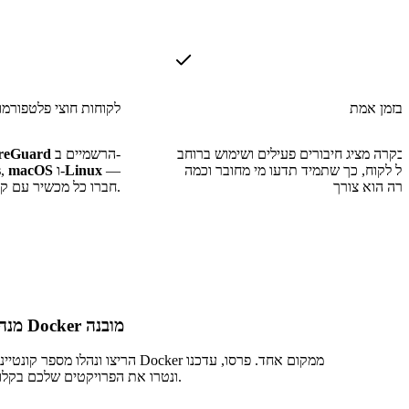
 בזמן אמת
לקוחות חוצי פלטפורמו
בקרה מציג חיבורים פעילים ושימוש ברוחב
הרשמיים ב-
reGuard
ל לקוח, כך שתמיד תדעו מי מחובר וכמה
—
Linux
ו-
macOS
,
s
חברו כל מכשיר עם קובץ תצורה יחיד.
מנהל Docker מובנה
הריצו ונהלו מספר קונטיינרי Docker ממקום אחד. פרסו, ע
ונטרו את הפרויקטים שלכם בקלות.