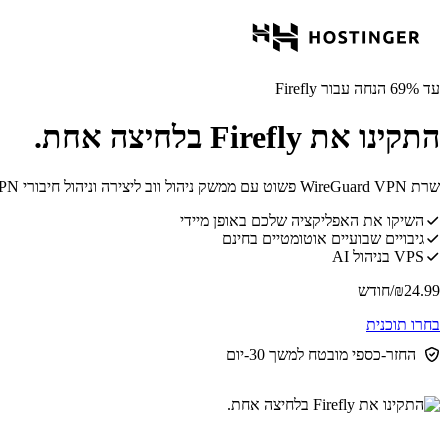
עד 69% הנחה עבור Firefly
התקינו את Firefly בלחיצה אחת.
שרת WireGuard VPN פשוט עם ממשק ניהול ווב ליצירה וניהול חיבורי VPN מאובטחים ללא ידע מעמיק ברשתות.
השיקו את האפליקציה שלכם באופן מיידי
גיבויים שבועיים אוטומטיים בחינם
VPS בניהול AI
24.99
₪
/חודש
בחרו תוכנית
החזר-כספי מובטח למשך 30-יום