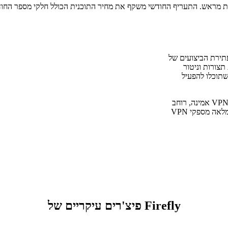
מודרנית ועתירת הביצועים של
, יצירת תצורות וניטור
WireGuard המסורתית, כך שתוכלו להפעיל
פריסת Firefly על שרת VPS משלכם מעניקה לכם IP ציבורי ייעודי לגישת VPN אמינה, רוחב
פס ברמת ארגון ללא הגבלת מהירות מצד ספק האינטרנט (ISP), ועצמאות מלאה מספקי VPN
פיצ'רים עיקריים של Firefly