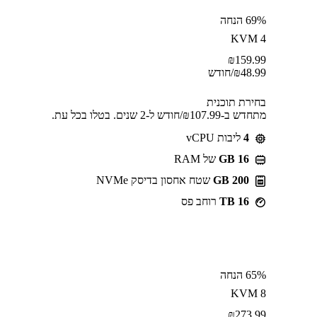
69% הנחה
KVM 4
₪
159.99
48.99
₪
/חודש
בחירת תוכנית
מתחדש ב-⁦107.99⁩₪/חודש ל-2 שנים. בטלו בכל עת.
4
ליבות vCPU
GB 16
של RAM
200 GB
שטח אחסון בדיסק NVMe
16 TB
רוחב פס
65% הנחה
KVM 8
₪
273.99