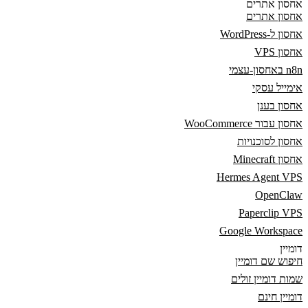
אחסון אתרים
אחסון אתרים
אחסון ל-WordPress
אחסון VPS
n8n באחסון-עצמי
אימייל עסקי
אחסון בענן
אחסון עבור WooCommerce
אחסון לסוכנויות
אחסון Minecraft
Hermes Agent VPS
OpenClaw
Paperclip VPS
Google Workspace
דומיין
חיפוש שם דומיין
שמות דומיין זולים
דומיין חינם