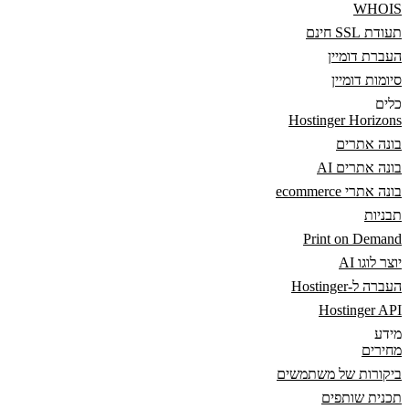
WHOIS
תעודת SSL חינם
העברת דומיין
סיומות דומיין
כלים
Hostinger Horizons
בונה אתרים
בונה אתרים AI
בונה אתרי ecommerce
תבניות
Print on Demand
יוצר לוגו AI
העברה ל-Hostinger
Hostinger API
מידע
מחירים
ביקורות של משתמשים
תכנית שותפים