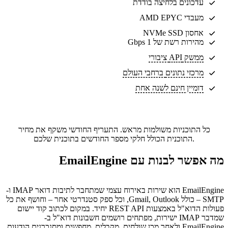
עדכונים בלחיצה בודדת
מעבדי AMD EPYC
אחסון NVMe SSD
מהירות רשת של 1 Gbps
ממשק API ציבורי
מרכזי נתונים
ברחבי העולם
דומיין חינם לשנה אחת
כל התוכניות משולמות מראש. התעריף החודשי משקף את מחיר
התוכנית הכולל חלקי מספר החודשים בתוכנית שלכם.
מה אפשר לבנות עם EmailEngine
EmailEngine הוא שירות באירוח עצמי שמתחבר לתיבות דואר IMAP ו-
SMTP – כולל Gmail, Outlook, וכל ספק סטנדרטי אחר – וחושף את כל
פעולות הדוא"ל באמצעות REST API יחיד. במקום לכתוב קוד יישום
שמדבר IMAP ישירות, מפתחים רושמים חשבונות דוא"ל ב-
EmailEngine ולאחר מכן שולחים, מקבלים, מחפשים ומסנכרנים הודעות