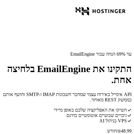
עד 69% הנחה עבור EmailEngine
התקינו את EmailEngine בלחיצה
אחת.
API אימייל באירוח עצמי שמחבר חשבונות IMAP ו-SMTP וחושף אותם
כממשק REST מאוחד.
השיקו את האפליקציה שלכם באופן מיידי
גיבויים שבועיים אוטומטיים בחינם
VPS בניהול AI
48.99
₪
/חודש