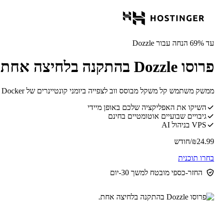
עד 69% הנחה עבור Dozzle
פרוסו Dozzle בהתקנה בלחיצה אחת.
ממשק משתמש קל משקל מבוסס ווב לצפייה ביומני קונטיינרים של Docker בזמן אמת, עם גילוי קונטיינרים מיידי וללא צורך בהגדרה.
השיקו את האפליקציה שלכם באופן מיידי
גיבויים שבועיים אוטומטיים בחינם
VPS בניהול AI
24.99
₪
/חודש
בחרו תוכנית
החזר-כספי מובטח למשך 30-יום