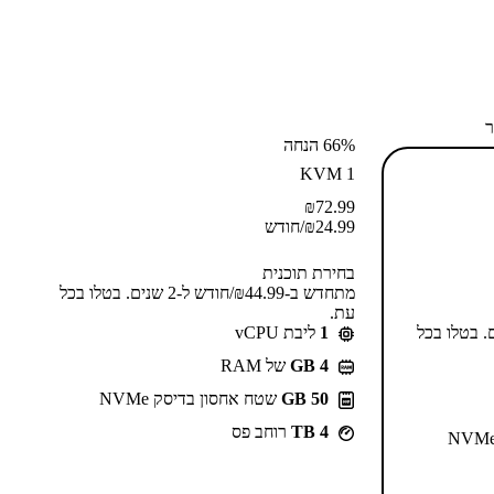
ר
66% הנחה
KVM 1
₪
72.99
24.99
₪
/חודש
בחירת תוכנית
מתחדש ב-⁦44.99⁩₪/חודש ל-2 שנים. בטלו בכל
עת.
55⁩₪/חודש ל-2 שנים. בטלו בכל
1
ליבת vCPU
GB 4
של RAM
50 GB
שטח אחסון בדיסק NVMe
4 TB
רוחב פס