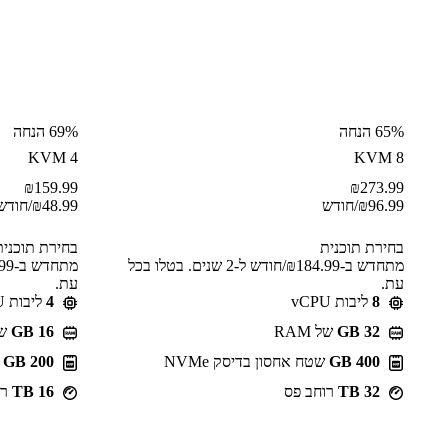
65% הנחה
69% הנחה
KVM 4
KVM 8
₪
159.99
₪
273.99
96.99
₪
/חודש
48.99
₪
/חודש
בחירת תוכנית
בחירת תוכנית
מתחדש ב-⁦184.99⁩₪/חודש ל-2 שנים. בטלו בכל
עת.
עת.
8
ליבות vCPU
4
ליבות vCPU
GB 32
של RAM
GB 16
של 
400 GB
שטח אחסון בדיסק NVMe
200 GB
ש
32 TB
רוחב פס
16 TB
רו