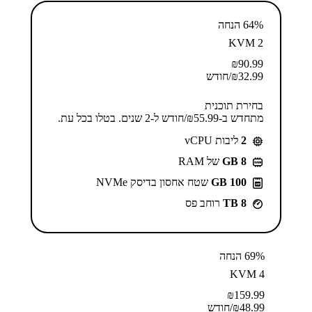
64% הנחה
KVM 2
₪
90.99
32.99
₪
/חודש
בחירת תוכנית
מתחדש ב-⁦55.99⁩₪/חודש ל-2 שנים. בטלו בכל עת.
2
ליבות vCPU
GB 8
של RAM
100 GB
שטח אחסון בדיסק NVMe
8 TB
רוחב פס
69% הנחה
KVM 4
₪
159.99
48.99
₪
/חודש