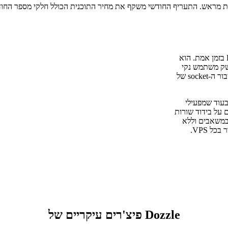
Dozzle הוא ממשק ווב ללא הגדרה לניטור לוגים של קונטיינרים של Docker בזמן אמת. הוא
שק משתמש נקי
ומגיב בדפדפן — ללא סוכני לוגים, ללא אחסון חיצוני, ללא הגדרה מעבר לחיבור ה-socket של
בעוד שמפעילי
 על בידוד שורות
 במשאבים וללא
פיצ'רים עיקריים של Dozzle