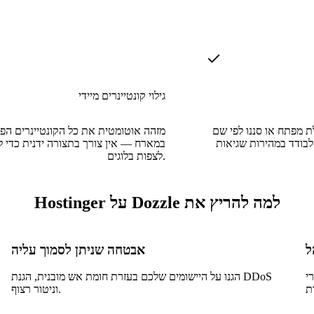
גילוי קונטיינרים מיידי
לת מפתח או סננו לפי שם
מזהה אוטומטית את כל הקונטיינרים הפו
י לבודד במהירות שגיאות
במארח — אין צורך בתצורה ידנית כדי 
לצפות בלוגים.
למה להריץ את Dozzle על Hostinger
אבטחה שניתן לסמוך עליה
דכנו
הגנו על היישומים שלכם בעזרת חומת אש מובנית, הגנת DDoS
וניטור רצוף.