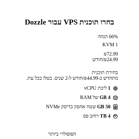
בחרו תוכנית VPS עבור Dozzle
66% הנחה
KVM 1
₪
72.99
24.99
₪
/חודש
בחירת תוכנית
מתחדש ב-⁦44.99⁩₪/חודש ל-2 שנים. בטלו בכל עת.
1
ליבת vCPU
GB 4
של RAM
50 GB
שטח אחסון בדיסק NVMe
4 TB
רוחב פס
הפופולרי ביותר