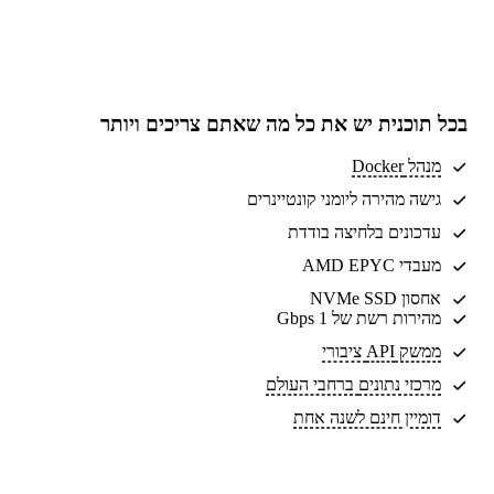
בכל תוכנית יש את
כל מה שאתם צריכים
ויותר
מנהל Docker
גישה מהירה ליומני קונטיינרים
עדכונים בלחיצה בודדת
מעבדי AMD EPYC
אחסון NVMe SSD
מהירות רשת של 1 Gbps
ממשק API ציבורי
מרכזי נתונים
ברחבי העולם
דומיין חינם לשנה אחת