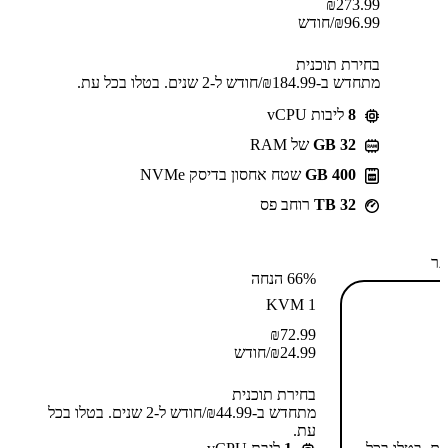
₪
273.99
96.99
₪
/חודש
בחירת תוכנית
מתחדש ב-⁦184.99⁩₪/חודש ל-2 שנים. בטלו בכל עת.
8
ליבות vCPU
GB 32
של RAM
400 GB
שטח אחסון בדיסק NVMe
32 TB
רוחב פס
תר
66% הנחה
KVM 1
₪
72.99
24.99
₪
/חודש
בחירת תוכנית
מתחדש ב-⁦44.99⁩₪/חודש ל-2 שנים. בטלו בכל
עת.