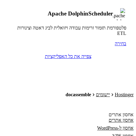
Apache DolphinScheduler
פלטפורמת תזמור זרימות עבודה ויזואלית לביג דאטה וצינורות
ETL
בחירה
צפייה את כל האפליקציות
Hostinger
יישומים
docassemble
אחסון אתרים
אחסון אתרים
אחסון ל-WordPress
אחסון VPS