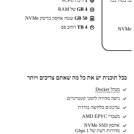
-⁦55.99⁩₪/חודש ל-2 שנים. בטלו בכל
1
ליבת vCPU
GB 4
של RAM
50 GB
שטח אחסון בדיסק NVMe
4 TB
רוחב פס
N
בכל תוכנית יש את
כל מה שאתם צריכים
ויותר
מנהל Docker
גישה מהירה ליומני קונטיינרים
עדכונים בלחיצה בודדת
מעבדי AMD EPYC
אחסון NVMe SSD
מהירות רשת של 1 Gbps