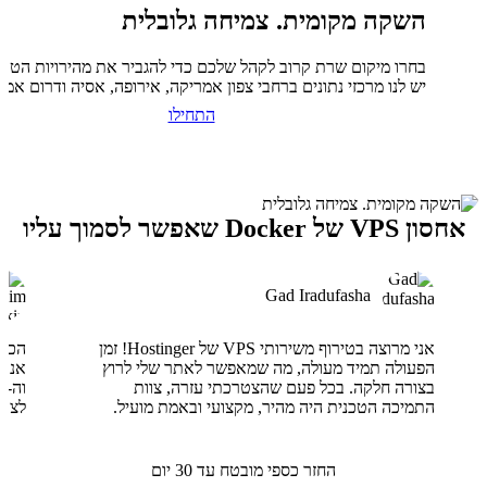
השקה מקומית. צמיחה גלובלית
בחרו מיקום שרת קרוב לקהל שלכם כדי להגביר את מהירויות הטעי
יש לנו מרכזי נתונים ברחבי צפון אמריקה, אירופה, אסיה ודרום אמר
התחילו
אחסון VPS של Docker שאפשר לסמוך עליו
Gad Iradufasha
אני מרוצה בטירוף משירותי VPS של Hostinger! זמן
הפעולה תמיד מעולה, מה שמאפשר לאתר שלי לרוץ
בצורה חלקה. בכל פעם שהצטרכתי עזרה, צוות
התמיכה הטכנית היה מהיר, מקצועי ובאמת מועיל.
לצוו
החזר כספי מובטח עד 30 יום