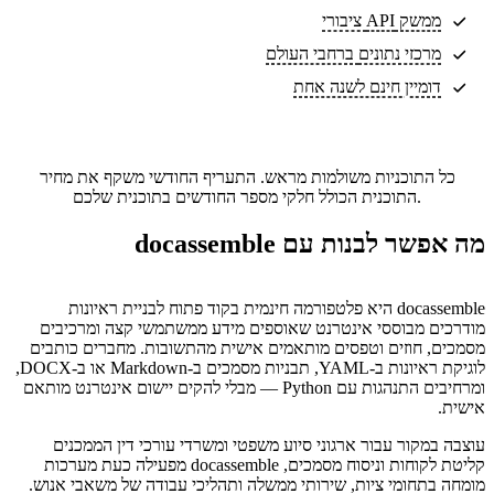
ממשק API ציבורי
מרכזי נתונים
ברחבי העולם
דומיין חינם לשנה אחת
כל התוכניות משולמות מראש. התעריף החודשי משקף את מחיר
התוכנית הכולל חלקי מספר החודשים בתוכנית שלכם.
מה אפשר לבנות עם docassemble
docassemble היא פלטפורמה חינמית בקוד פתוח לבניית ראיונות
מודרכים מבוססי אינטרנט שאוספים מידע ממשתמשי קצה ומרכיבים
מסמכים, חוזים וטפסים מותאמים אישית מהתשובות. מחברים כותבים
לוגיקת ראיונות ב-YAML, תבניות מסמכים ב-Markdown או ב-DOCX,
ומרחיבים התנהגות עם Python — מבלי להקים יישום אינטרנט מותאם
אישית.
עוצבה במקור עבור ארגוני סיוע משפטי ומשרדי עורכי דין הממכנים
קליטת לקוחות וניסוח מסמכים, docassemble מפעילה כעת מערכות
מומחה בתחומי ציות, שירותי ממשלה ותהליכי עבודה של משאבי אנוש.