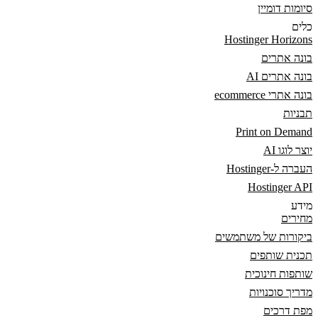
סיומות דומיין
כלים
Hostinger Horizons
בונה אתרים
בונה אתרים AI
בונה אתרי ecommerce
תבניות
Print on Demand
יוצר לוגו AI
העברה ל-Hostinger
Hostinger API
מידע
מחירים
ביקורות של משתמשים
תכנית שותפים
שותפות חינוכית
מדריך סוכנויות
מפת דרכים