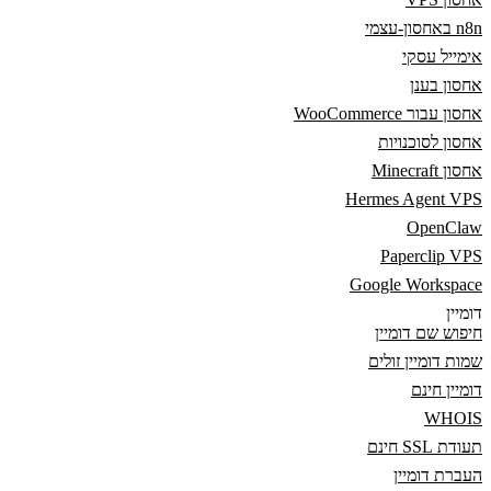
n8n באחסון-עצמי
אימייל עסקי
אחסון בענן
אחסון עבור WooCommerce
אחסון לסוכנויות
אחסון Minecraft
Hermes Agent VPS
OpenClaw
Paperclip VPS
Google Workspace
דומיין
חיפוש שם דומיין
שמות דומיין זולים
דומיין חינם
WHOIS
תעודת SSL חינם
העברת דומיין