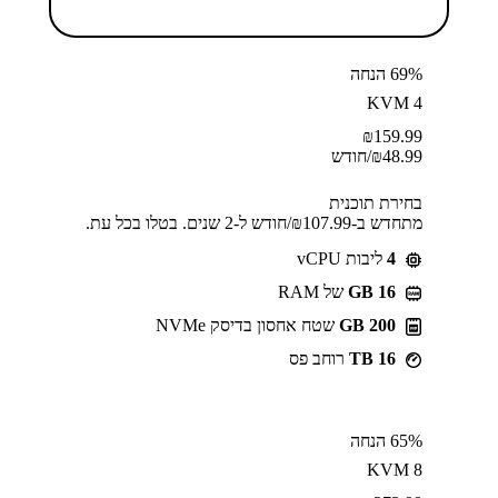
69% הנחה
KVM 4
₪
159.99
48.99
₪
/חודש
בחירת תוכנית
מתחדש ב-⁦107.99⁩₪/חודש ל-2 שנים. בטלו בכל עת.
4
ליבות vCPU
GB 16
של RAM
200 GB
שטח אחסון בדיסק NVMe
16 TB
רוחב פס
65% הנחה
KVM 8