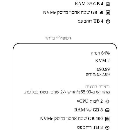
GB 4
של RAM
50 GB
שטח אחסון בדיסק NVMe
4 TB
רוחב פס
הפופולרי ביותר
64% הנחה
KVM 2
₪
90.99
32.99
₪
/חודש
בחירת תוכנית
מתחדש ב-⁦55.99⁩₪/חודש ל-2 שנים. בטלו בכל עת.
2
ליבות vCPU
GB 8
של RAM
100 GB
שטח אחסון בדיסק NVMe
8 TB
רוחב פס