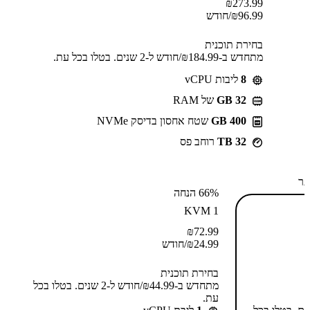
₪
273.99
96.99
₪
/חודש
בחירת תוכנית
מתחדש ב-⁦184.99⁩₪/חודש ל-2 שנים. בטלו בכל עת.
8
ליבות vCPU
GB 32
של RAM
400 GB
שטח אחסון בדיסק NVMe
32 TB
רוחב פס
תר
66% הנחה
KVM 1
₪
72.99
24.99
₪
/חודש
בחירת תוכנית
מתחדש ב-⁦44.99⁩₪/חודש ל-2 שנים. בטלו בכל
עת.