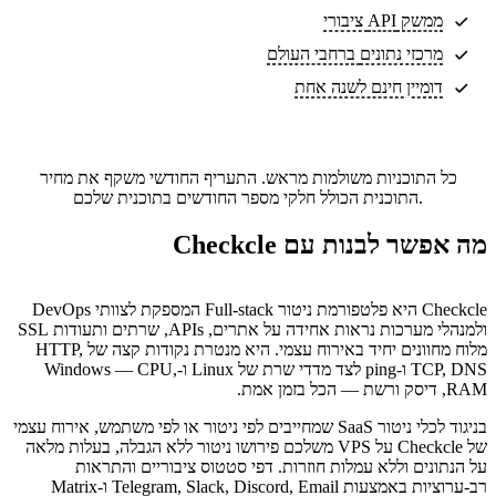
ממשק API ציבורי
מרכזי נתונים
ברחבי העולם
דומיין חינם לשנה אחת
כל התוכניות משולמות מראש. התעריף החודשי משקף את מחיר
התוכנית הכולל חלקי מספר החודשים בתוכנית שלכם.
מה אפשר לבנות עם Checkcle
Checkcle היא פלטפורמת ניטור Full-stack המספקת לצוותי DevOps
ולמנהלי מערכות נראות אחידה על אתרים, APIs, שרתים ותעודות SSL
מלוח מחוונים יחיד באירוח עצמי. היא מנטרת נקודות קצה של HTTP,
TCP, DNS ו-ping לצד מדדי שרת של Linux ו-Windows — CPU,
RAM, דיסק ורשת — הכל בזמן אמת.
בניגוד לכלי ניטור SaaS שמחייבים לפי ניטור או לפי משתמש, אירוח עצמי
של Checkcle על VPS משלכם פירושו ניטור ללא הגבלה, בעלות מלאה
על הנתונים וללא עמלות חוזרות. דפי סטטוס ציבוריים והתראות
רב-ערוציות באמצעות Telegram, Slack, Discord, Email ו-Matrix