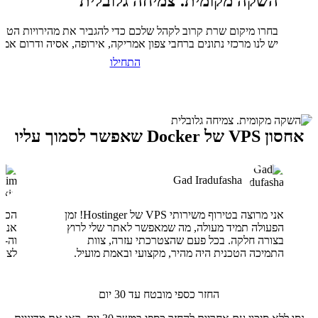
השקה מקומית. צמיחה גלובלית
בחרו מיקום שרת קרוב לקהל שלכם כדי להגביר את מהירויות הטעי
יש לנו מרכזי נתונים ברחבי צפון אמריקה, אירופה, אסיה ודרום אמר
התחילו
אחסון VPS של Docker שאפשר לסמוך עליו
Gad Iradufasha
אני מרוצה בטירוף משירותי VPS של Hostinger! זמן
הפעולה תמיד מעולה, מה שמאפשר לאתר שלי לרוץ
בצורה חלקה. בכל פעם שהצטרכתי עזרה, צוות
התמיכה הטכנית היה מהיר, מקצועי ובאמת מועיל.
לצוו
החזר כספי מובטח עד 30 יום