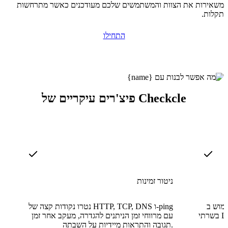
משאירות את הצוות והמשתמשים שלכם מעודכנים כאשר מתרחשות
תקלות.
התחילו
פיצ'רים עיקריים של Checkcle
ניטור זמינות
C, דיסק ורשת
נטרו נקודות קצה של HTTP, TCP, DNS ו-ping
בשרתי Linux ו-Windows באמצעות התקנת סוכן
עם מרווחי זמן הניתנים להגדרה, מעקב אחר זמן
תגובה והתראות מיידיות על השבתה.