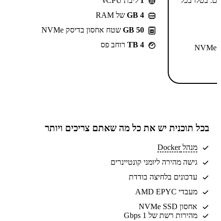
-⁦55.99⁩₪/חודש ל-2 שנים. בטלו בכל
1
ליבת vCPU
GB 4
של RAM
50 GB
שטח אחסון בדיסק NVMe
4 TB
רוחב פס
N
בכל תוכנית יש את
כל מה שאתם צריכים
ויותר
מנהל Docker
גישה מהירה ליומני קונטיינרים
עדכונים בלחיצה בודדת
מעבדי AMD EPYC
אחסון NVMe SSD
מהירות רשת של 1 Gbps