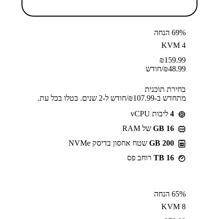
69% הנחה
KVM 4
₪
159.99
48.99
₪
/חודש
בחירת תוכנית
מתחדש ב-⁦107.99⁩₪/חודש ל-2 שנים. בטלו בכל עת.
4
ליבות vCPU
GB 16
של RAM
200 GB
שטח אחסון בדיסק NVMe
16 TB
רוחב פס
65% הנחה
KVM 8