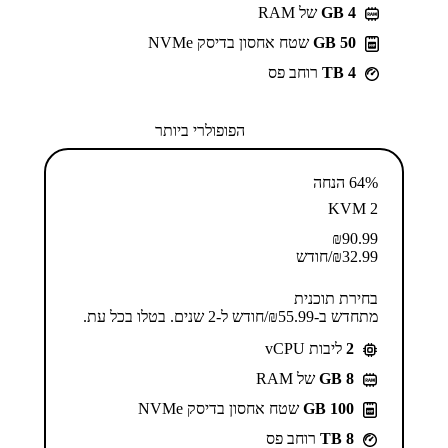
GB 4
של RAM
50 GB
שטח אחסון בדיסק NVMe
4 TB
רוחב פס
הפופולרי ביותר
64% הנחה
KVM 2
₪
90.99
32.99
₪
/חודש
בחירת תוכנית
מתחדש ב-⁦55.99⁩₪/חודש ל-2 שנים. בטלו בכל עת.
2
ליבות vCPU
GB 8
של RAM
100 GB
שטח אחסון בדיסק NVMe
8 TB
רוחב פס