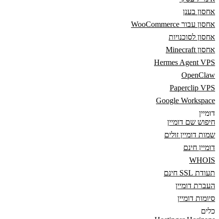
אחסון בענן
אחסון עבור WooCommerce
אחסון לסוכנויות
אחסון Minecraft
Hermes Agent VPS
OpenClaw
Paperclip VPS
Google Workspace
דומיין
חיפוש שם דומיין
שמות דומיין זולים
דומיין חינם
WHOIS
תעודת SSL חינם
העברת דומיין
סיומות דומיין
כלים