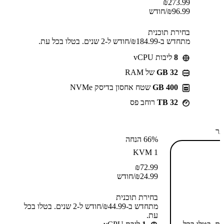
₪
273.99
96.99
₪
/חודש
בחירת תוכנית
מתחדש ב-⁦184.99⁩₪/חודש ל-2 שנים. בטלו בכל עת.
8
ליבות vCPU
GB 32
של RAM
400 GB
שטח אחסון בדיסק NVMe
32 TB
רוחב פס
תר
66% הנחה
KVM 1
₪
72.99
24.99
₪
/חודש
בחירת תוכנית
מתחדש ב-⁦44.99⁩₪/חודש ל-2 שנים. בטלו בכל
עת.