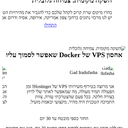
השקה מקומית. צמיחה גלובלית
בחרו מיקום שרת קרוב לקהל שלכם כדי להגביר את מהירויות הטעי
יש לנו מרכזי נתונים ברחבי צפון אמריקה, אירופה, אסיה ודרום אמר
התחילו
אחסון VPS של Docker שאפשר לסמוך עליו
Gad Iradufasha
אני מרוצה בטירוף משירותי VPS של Hostinger! זמן
הפעולה תמיד מעולה, מה שמאפשר לאתר שלי לרוץ
בצורה חלקה. בכל פעם שהצטרכתי עזרה, צוות
התמיכה הטכנית היה מהיר, מקצועי ובאמת מועיל.
לצוו
החזר כספי מובטח עד 30 יום