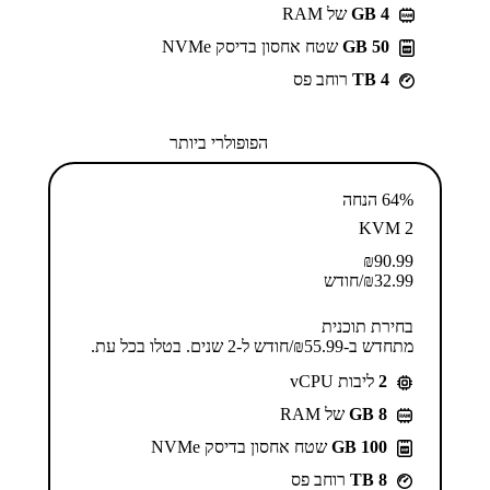
GB 4
של RAM
50 GB
שטח אחסון בדיסק NVMe
4 TB
רוחב פס
הפופולרי ביותר
64% הנחה
KVM 2
₪
90.99
32.99
₪
/חודש
בחירת תוכנית
מתחדש ב-⁦55.99⁩₪/חודש ל-2 שנים. בטלו בכל עת.
2
ליבות vCPU
GB 8
של RAM
100 GB
שטח אחסון בדיסק NVMe
8 TB
רוחב פס