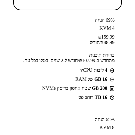
69% הנחה
KVM 4
₪
159.99
48.99
₪
/חודש
בחירת תוכנית
מתחדש ב-⁦107.99⁩₪/חודש ל-2 שנים. בטלו בכל עת.
4
ליבות vCPU
GB 16
של RAM
200 GB
שטח אחסון בדיסק NVMe
16 TB
רוחב פס
65% הנחה
KVM 8