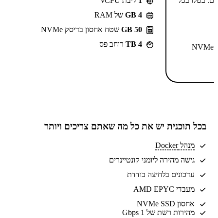
-⁦55.99⁩₪/חודש ל-2 שנים. בטלו בכל
1
ליבת vCPU
GB 4
של RAM
50 GB
שטח אחסון בדיסק NVMe
4 TB
רוחב פס
N
בכל תוכנית יש את
כל מה שאתם צריכים
ויותר
מנהל Docker
גישה מהירה ליומני קונטיינרים
עדכונים בלחיצה בודדת
מעבדי AMD EPYC
אחסון NVMe SSD
מהירות רשת של 1 Gbps