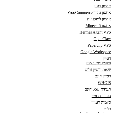
אחסון בענן
אחסון עבור WooCommerce
אחסון לסוכנויות
אחסון Minecraft
Hermes Agent VPS
OpenClaw
Paperclip VPS
Google Workspace
דומיין
חיפוש שם דומיין
שמות דומיין זולים
דומיין חינם
WHOIS
תעודת SSL חינם
העברת דומיין
סיומות דומיין
כלים