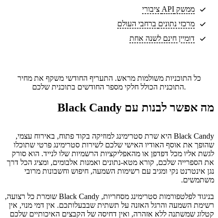
ממשק API ציבורי
מרכזי נתונים
ברחבי העולם
דומיין חינם לשנה אחת
כל התוכניות משולמות מראש. התעריף החודשי משקף את מחיר
התוכנית הכולל חלקי מספר החודשים בתוכנית שלכם.
מה אפשר לבנות עם Black Candy
Black Candy היא שרת סטרימינג למוזיקה בקוד פתוח, באירוח עצמי,
שהופך את אוסף האודיו האישי שלכם לשירות סטרימינג פרטי שתוכלו
לגשת אליו מכל דפדפן או מהאפליקציות הרשמיות שלו לנייד. הוא סורק
את הספרייה שלכם, קורא מטא-נתונים ואמנות אלבומים, ומציג הכל דרך
נגן אינטרנט נקי ומגיב עם רשימות השמעה, חיפוש וחשבונות מרובי
משתמשים.
בניגוד לפלטפורמות סטרימינג מסחריות, Black Candy שומרת כל רצועה,
רשימת השמעה והרגל האזנה על תשתית שבבעלותכם. אין דמי מנוי, אין
קטלוג שמשתנה ללא אזהרה, ואין דחיסה של הקבצים האיכותיים שלכם