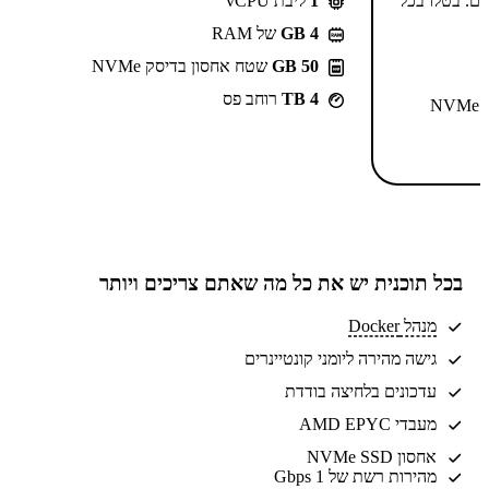
-⁦55.99⁩₪/חודש ל-2 שנים. בטלו בכל
1
ליבת vCPU
GB 4
של RAM
50 GB
שטח אחסון בדיסק NVMe
4 TB
רוחב פס
N
בכל תוכנית יש את
כל מה שאתם צריכים
ויותר
מנהל Docker
גישה מהירה ליומני קונטיינרים
עדכונים בלחיצה בודדת
מעבדי AMD EPYC
אחסון NVMe SSD
מהירות רשת של 1 Gbps