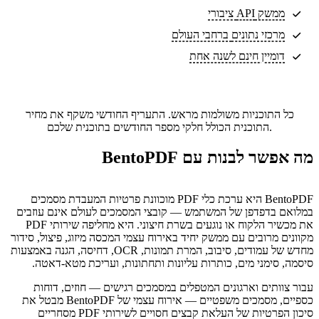
ממשק API ציבורי
מרכזי נתונים
ברחבי העולם
דומיין חינם לשנה אחת
כל התוכניות משולמות מראש. התעריף החודשי משקף את מחיר
התוכנית הכולל חלקי מספר החודשים בתוכנית שלכם.
מה אפשר לבנות עם BentoPDF
BentoPDF היא ערכת כלי PDF מוכוונת פרטיות המעבדת מסמכים
במלואם בדפדפן של המשתמש — קובצי המסמכים לעולם אינם עוזבים
את מכשיר הלקוח או נוגעים בשרת חיצוני. היא מחליפה שירותי PDF
מקוונים מרובים עם ממשק יחיד באירוח עצמי המכסה מיזוג, פיצול, סידור
מחדש של עמודים, סיבוב, המרת תמונות, OCR, דחיסה, הגנה באמצעות
סיסמה, סימני מים, כותרות עליונות ותחתונות, ועריכת מטא-דאטה.
עבור צוותים וארגונים המטפלים במסמכים רגישים — חוזים, דוחות
כספיים, מסמכים משפטיים — אירוח עצמי של BentoPDF מבטל את
סיכון הפרטיות של העלאת קבצים חסויים לשירותי PDF מסחריים