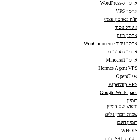
אחסון ל-WordPress
אחסון VPS
n8n באחסון-עצמי
אימייל עסקי
אחסון בענן
אחסון עבור WooCommerce
אחסון לסוכנויות
אחסון Minecraft
Hermes Agent VPS
OpenClaw
Paperclip VPS
Google Workspace
דומיין
חיפוש שם דומיין
שמות דומיין זולים
דומיין חינם
WHOIS
תעודת SSL חינם