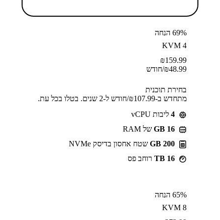
69% הנחה
KVM 4
₪
159.99
48.99
₪
/חודש
בחירת תוכנית
מתחדש ב-⁦107.99⁩₪/חודש ל-2 שנים. בטלו בכל עת.
4
ליבות vCPU
GB 16
של RAM
200 GB
שטח אחסון בדיסק NVMe
16 TB
רוחב פס
65% הנחה
KVM 8