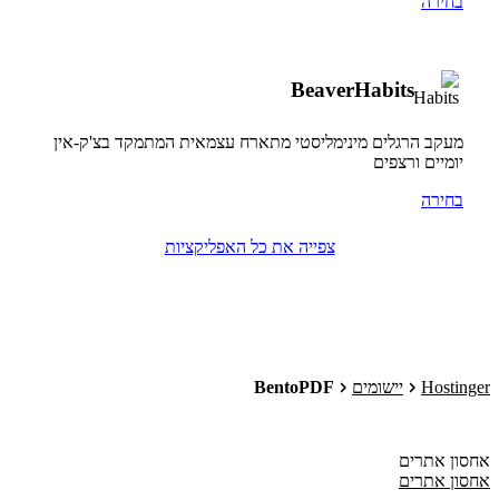
בחירה
BeaverHabits
מעקב הרגלים מינימליסטי מתארח עצמאית המתמקד בצ'ק-אין
יומיים ורצפים
בחירה
צפייה את כל האפליקציות
Hostinger
יישומים
BentoPDF
אחסון אתרים
אחסון אתרים