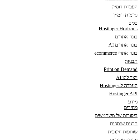
העברת דומיין
סיומות דומיין
כלים
Hostinger Horizons
בונה אתרים
בונה אתרים AI
בונה אתרי ecommerce
תבניות
Print on Demand
יוצר לוגו AI
העברה ל-Hostinger
Hostinger API
מידע
מחירים
ביקורות של משתמשים
תכנית שותפים
שותפות חינוכית
מדריך סוכנויות