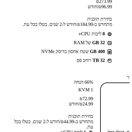
₪
273.99
96.99
₪
/חודש
בחירת תוכנית
מתחדש ב-⁦184.99⁩₪/חודש ל-2 שנים. בטלו בכל עת.
8
ליבות vCPU
GB 32
של RAM
400 GB
שטח אחסון בדיסק NVMe
32 TB
רוחב פס
תר
66% הנחה
KVM 1
₪
72.99
24.99
₪
/חודש
בחירת תוכנית
מתחדש ב-⁦44.99⁩₪/חודש ל-2 שנים. בטלו בכל
עת.