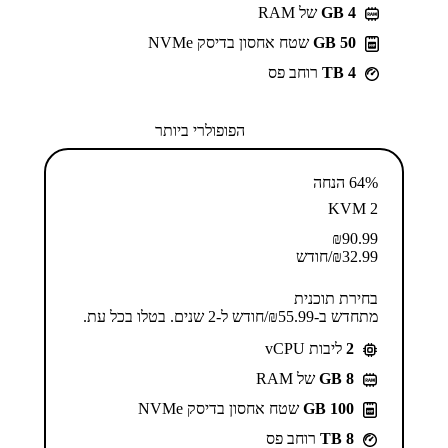
GB 4
של RAM
50 GB
שטח אחסון בדיסק NVMe
4 TB
רוחב פס
הפופולרי ביותר
64% הנחה
KVM 2
₪
90.99
32.99
₪
/חודש
בחירת תוכנית
מתחדש ב-⁦55.99⁩₪/חודש ל-2 שנים. בטלו בכל עת.
2
ליבות vCPU
GB 8
של RAM
100 GB
שטח אחסון בדיסק NVMe
8 TB
רוחב פס