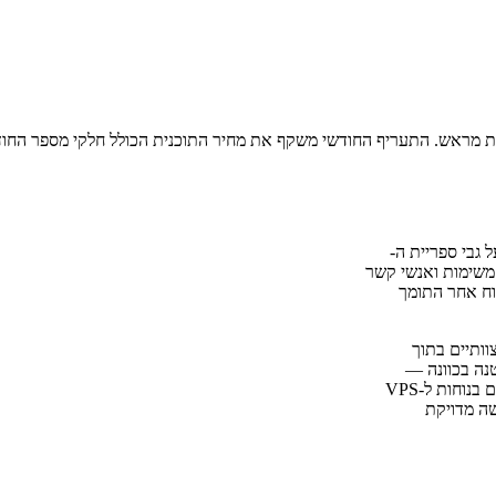
, שנבנה על גבי ספריית ה-
רועים, משימות ואנשי קשר
iOS, macOS, Android, Thunder, וכל לקוח אחר התומך
ישיים וצוותיים בתוך
נה בכוונה —
קונטיינר PHP יחיד המגובה על ידי SQLite או MySQL — כך שהוא מתאים בנוחות ל-VPS
שה מדויקת