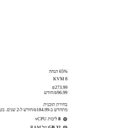
65% הנחה
KVM 8
₪
273.99
96.99
₪
/חודש
בחירת תוכנית
מתחדש ב-⁦184.99⁩₪/חודש ל-2 שנים. בטלו בכל עת.
8
ליבות vCPU
GB 32
של RAM