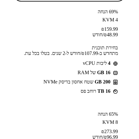
69% הנחה
KVM 4
₪
159.99
48.99
₪
/חודש
בחירת תוכנית
מתחדש ב-⁦107.99⁩₪/חודש ל-2 שנים. בטלו בכל עת.
4
ליבות vCPU
GB 16
של RAM
200 GB
שטח אחסון בדיסק NVMe
16 TB
רוחב פס
65% הנחה
KVM 8
₪
273.99
96.99
₪
/חודש