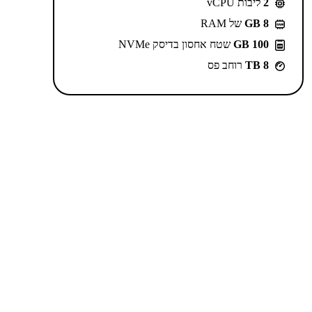
2
ליבות vCPU
GB 8
של RAM
100 GB
שטח אחסון בדיסק NVMe
8 TB
רוחב פס