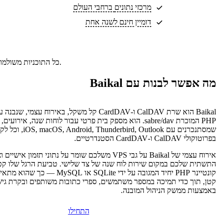
מרכזי נתונים
ברחבי העולם
דומיין חינם לשנה אחת
כל התוכניות משולמות מראש. התעריף החודשי משקף את מחיר התוכנית הכולל חלקי מספר החודשים בתוכנית שלכם.
מה אפשר לבנות עם Baikal
Baikal הוא שרת CalDAV ו-CardDAV קל משקל, באירוח עצמי
PHP המוכרת sabre/dav. הוא מספק בית פרטי עבור לוחות שנה, אי
שמסתנכרנים עם bird, Outlook
בפרוטוקולי CalDAV ו-CardDAV הסטנדרטיים.
אירוח עצמי של Baikal על גבי VPS משלכם שומר על נתוני תזמון א
התשתית שלכם במקום שירות לוח שנה של צד שלישי. טביעת הרגל שלו קט
קטן, תוך כדי תמיכה במספר משתמשים, ספרי כתובות משותפים ובקרת גי
באמצעות ממשק הניהול המובנה.
התחילו