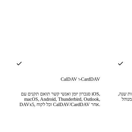
CalDAV ו-CardDAV
ת שנה,
סנכרון יומן ואנשי קשר תואם תקנים עם iOS,
נוהל
macOS, Android, Thunderbird, Outlook,
DAVx5, וכל לקוח CalDAV/CardDAV אחר.