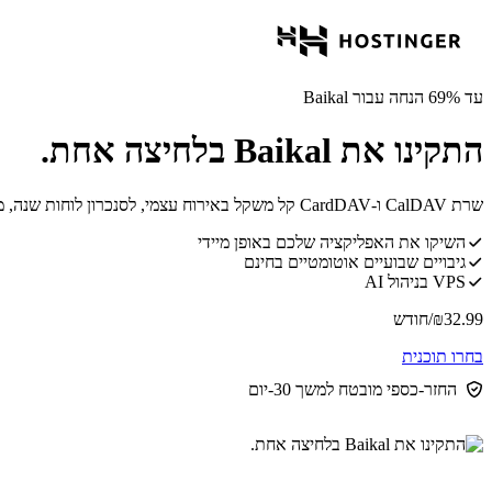
עד 69% הנחה עבור Baikal
התקינו את Baikal בלחיצה אחת.
שרת CalDAV ו-CardDAV קל משקל באירוח עצמי, לסנכרון לוחות שנה, משימות ואנשי קשר בכל המכשירים.
השיקו את האפליקציה שלכם באופן מיידי
גיבויים שבועיים אוטומטיים בחינם
VPS בניהול AI
32.99
₪
/חודש
בחרו תוכנית
החזר-כספי מובטח למשך 30-יום