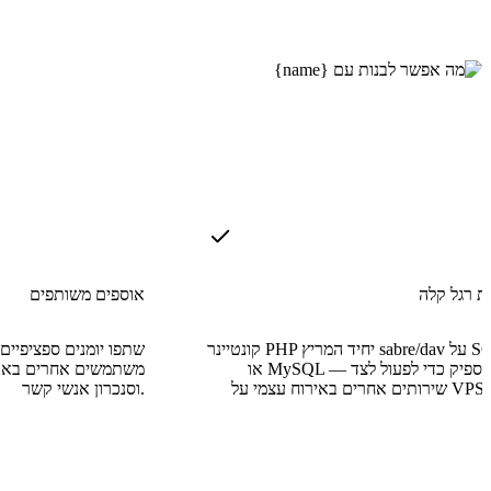
ת רגל קלה
אוספים משותפים
קונטיינר PHP יחיד המריץ sabre/dav על SQLite
שתפו יומנים ספציפיים
או MySQL — קטן מספיק כדי לפעול לצד
משתמשים אחרים באותו
וסנכרון אנשי קשר.