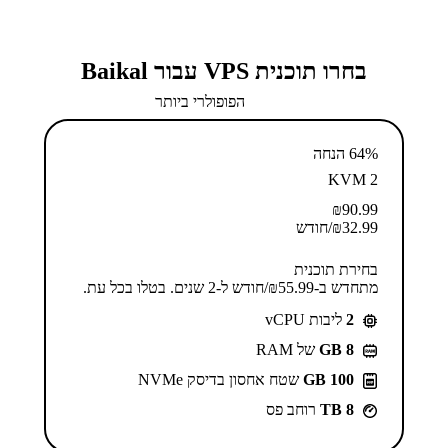
בחרו תוכנית VPS עבור Baikal
הפופולרי ביותר
64% הנחה
KVM 2
₪
90.99
32.99
₪
/חודש
בחירת תוכנית
מתחדש ב-⁦55.99⁩₪/חודש ל-2 שנים. בטלו בכל עת.
2
ליבות vCPU
GB 8
של RAM
100 GB
שטח אחסון בדיסק NVMe
8 TB
רוחב פס