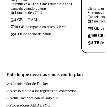
Se renueva a 11,99 €/mes durante 2 años.
Cancela cuando quieras.
Elegir plan
1
núcleo de vCPU
Se renueva a
Cancela cuan
4 GB
de RAM
2
núcleos
50 GB
de espacio en disco NVMe
8 GB
de 
4 TB
de ancho de banda
100 GB
de
8 TB
de a
Todo lo que necesitas
y más con tu plan
Administrador de Docker
Acceso rápido a los registros del contenedor
Actualizaciones con un solo clic
Procesadores AMD EPYC