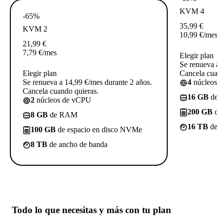
KVM 4
-65%
35,99
€
KVM 2
10,99
€
/mes
21,99
€
7,79
€
/mes
Elegir plan
Se renueva a
Elegir plan
Cancela cuan
Se renueva a 14,99 €/mes durante 2 años.
4
núcleos
Cancela cuando quieras.
16 GB
de
2
núcleos de vCPU
200 GB
de
8 GB
de RAM
16 TB
de 
100 GB
de espacio en disco NVMe
8 TB
de ancho de banda
Todo lo que necesitas
y más con tu plan