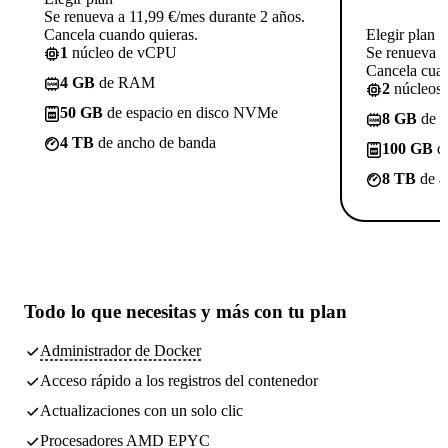
Se renueva a 11,99 €/mes durante 2 años.
Cancela cuando quieras.
Elegir plan
1
núcleo de vCPU
Se renueva a
Cancela cuan
4 GB
de RAM
2
núcleos
50 GB
de espacio en disco NVMe
8 GB
de 
4 TB
de ancho de banda
100 GB
de
8 TB
de a
Todo lo que necesitas
y más con tu plan
Administrador de Docker
Acceso rápido a los registros del contenedor
Actualizaciones con un solo clic
Procesadores AMD EPYC