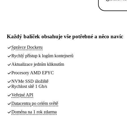
Každý balíček obsahuje
vše potřebné
a něco navíc
Správce Dockeru
Rychlý přístup k logům kontejnerů
Aktualizace jedním kliknutím
Procesory AMD EPYC
NVMe SSD úložiště
Rychlost sítě 1 Gb/s
Veřejné API
Datacentra
po celém světě
Doména na 1 rok zdarma