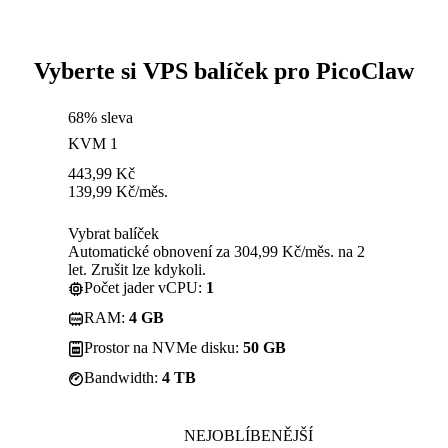
Vyberte si VPS balíček pro PicoClaw
68% sleva
KVM 1
443,99
Kč
139,99
Kč
/měs.
Vybrat balíček
Automatické obnovení za 304,99 Kč/měs. na 2
let. Zrušit lze kdykoli.
Počet jader vCPU:
1
RAM:
4 GB
Prostor na NVMe disku:
50 GB
Bandwidth:
4 TB
NEJOBLÍBENĚJŠÍ