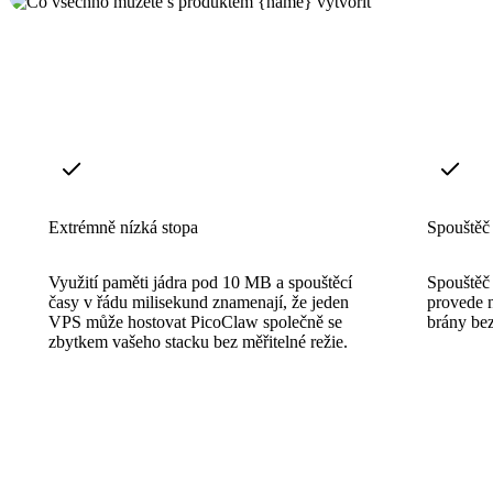
Extrémně nízká stopa
Spouštěč
Využití paměti jádra pod 10 MB a spouštěcí
Spouštěč 
časy v řádu milisekund znamenají, že jeden
provede n
VPS může hostovat PicoClaw společně se
brány be
zbytkem vašeho stacku bez měřitelné režie.