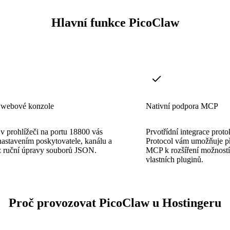
Hlavní funkce PicoClaw
 webové konzole
Nativní podpora MCP
v prohlížeči na portu 18800 vás
Prvotřídní integrace prot
astavením poskytovatele, kanálu a
Protocol vám umožňuje při
z ruční úpravy souborů JSON.
MCP k rozšíření možností
vlastních pluginů.
Proč provozovat PicoClaw u Hostingeru