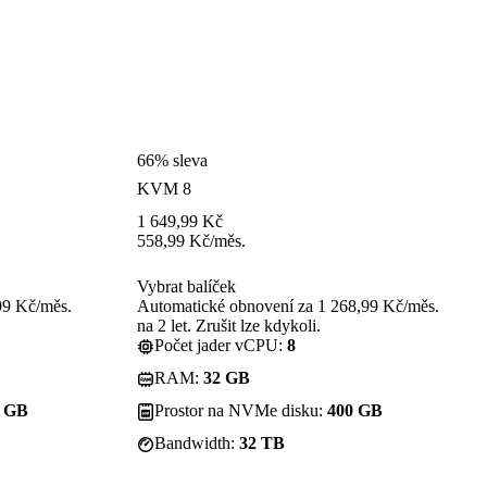
66% sleva
KVM 8
1 649,99
Kč
558,99
Kč
/měs.
Vybrat balíček
99 Kč/měs.
Automatické obnovení za 1 268,99 Kč/měs.
na 2 let. Zrušit lze kdykoli.
Počet jader vCPU:
8
RAM:
32 GB
0 GB
Prostor na NVMe disku:
400 GB
Bandwidth:
32 TB