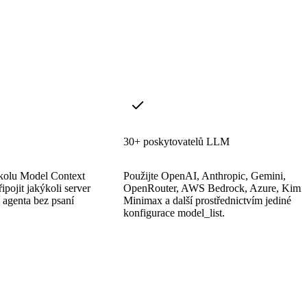
30+ poskytovatelů LLM
okolu Model Context
Použijte OpenAI, Anthropic, Gemini,
pojit jakýkoli server
OpenRouter, AWS Bedrock, Azure, Kimi,
 agenta bez psaní
Minimax a další prostřednictvím jediné
konfigurace model_list.