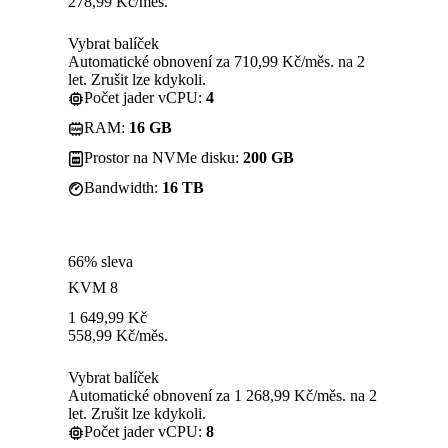
278,99
Kč
/měs.
Vybrat balíček
Automatické obnovení za 710,99 Kč/měs. na 2
let. Zrušit lze kdykoli.
Počet jader vCPU:
4
RAM:
16 GB
Prostor na NVMe disku:
200 GB
Bandwidth:
16 TB
66% sleva
KVM 8
1 649,99
Kč
558,99
Kč
/měs.
Vybrat balíček
Automatické obnovení za 1 268,99 Kč/měs. na 2
let. Zrušit lze kdykoli.
Počet jader vCPU:
8