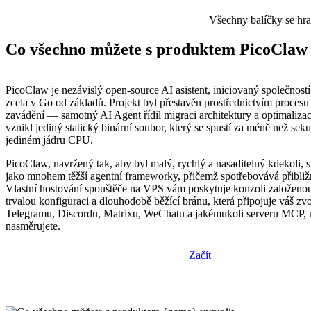
Všechny balíčky se hr
Co všechno můžete s produktem PicoClaw 
PicoClaw je nezávislý open-source AI asistent, iniciovaný společnost
zcela v Go od základů. Projekt byl přestavěn prostřednictvím proces
zavádění — samotný AI Agent řídil migraci architektury a optimaliz
vznikl jediný statický binární soubor, který se spustí za méně než sek
jediném jádru CPU.
PicoClaw, navržený tak, aby byl malý, rychlý a nasaditelný kdekoli, s
jako mnohem těžší agentní frameworky, přičemž spotřebovává přib
Vlastní hostování spouštěče na VPS vám poskytuje konzoli založenou
trvalou konfiguraci a dlouhodobě běžící bránu, která připojuje váš 
Telegramu, Discordu, Matrixu, WeChatu a jakémukoli serveru MCP, n
nasměrujete.
Začít