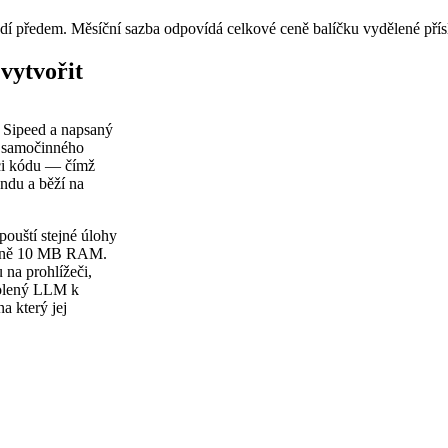
adí předem. Měsíční sazba odpovídá celkové ceně balíčku vydělené pří
vytvořit
í Sipeed a napsaný
u samočinného
aci kódu — čímž
undu a běží na
pouští stejné úlohy
ližně 10 MB RAM.
 na prohlížeči,
zvolený LLM k
a který jej