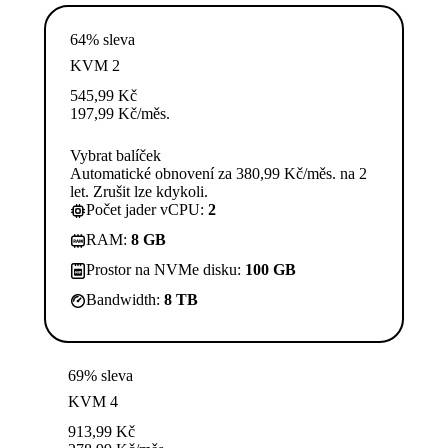
64% sleva
KVM 2
545,99
Kč
197,99
Kč
/měs.
Vybrat balíček
Automatické obnovení za 380,99 Kč/měs. na 2
let. Zrušit lze kdykoli.
Počet jader vCPU:
2
RAM:
8 GB
Prostor na NVMe disku:
100 GB
Bandwidth:
8 TB
69% sleva
KVM 4
913,99
Kč