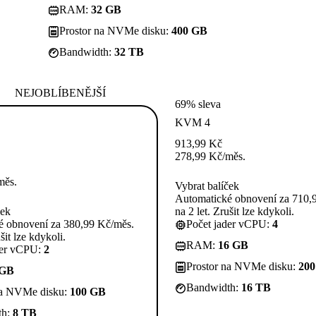
RAM:
32 GB
Prostor na NVMe disku:
400 GB
Bandwidth:
32 TB
NEJOBLÍBENĚJŠÍ
69% sleva
KVM 4
913,99
Kč
278,99
Kč
/měs.
měs.
Vybrat balíček
Automatické obnovení za 710,
ček
na 2 let. Zrušit lze kdykoli.
é obnovení za 380,99 Kč/měs.
Počet jader vCPU:
4
šit lze kdykoli.
RAM:
16 GB
der vCPU:
2
Prostor na NVMe disku:
20
 GB
Bandwidth:
16 TB
na NVMe disku:
100 GB
th:
8 TB