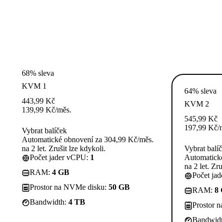
68% sleva
KVM 1
64% sleva
443,99
Kč
KVM 2
139,99
Kč
/měs.
545,99
Kč
197,99
Kč
/
Vybrat balíček
Automatické obnovení za 304,99 Kč/měs.
na 2 let. Zrušit lze kdykoli.
Vybrat balí
Počet jader vCPU:
1
Automatick
na 2 let. Zru
RAM:
4 GB
Počet ja
Prostor na NVMe disku:
50 GB
RAM:
8
Bandwidth:
4 TB
Prostor 
Bandwid