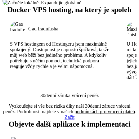
Docker VPS hosting, na který je spoleh
Gad Iradufasha
S VPS hostingem od Hostingeru jsem maximálně
U Host
spokojený! Dostupnost je naprosto špičková, takže
mi ko
můj web běží bez jediného problému. A kdykoliv
spojen
potřebuju s něčím pomoct, technická podpora
jejich
reaguje vždy rychle a je velmi nápomocná.
bez ja
vývojá
dál! 
30denní záruka vrácení peněz
Vyzkoušejte si vše bez rizika díky naší 30denní záruce vrácení
peněz. Podrobnosti najdete v našich
podmínkách pro vracení plateb
.
Začít
Objevte další aplikace k implementaci