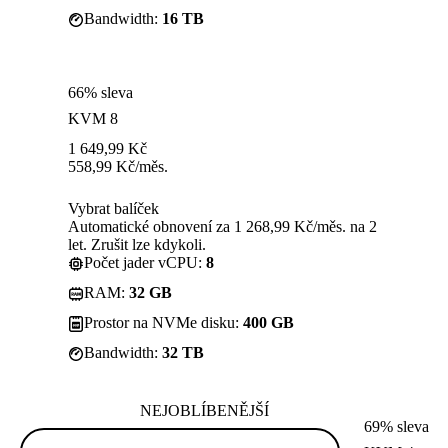
Bandwidth:
16 TB
66% sleva
KVM 8
1 649,99
Kč
558,99
Kč
/měs.
Vybrat balíček
Automatické obnovení za 1 268,99 Kč/měs. na 2
let. Zrušit lze kdykoli.
Počet jader vCPU:
8
RAM:
32 GB
Prostor na NVMe disku:
400 GB
Bandwidth:
32 TB
NEJOBLÍBENĚJŠÍ
69% sleva