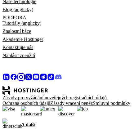
Naše technologie
Blog (anglicky)
PODPORA
Tutoriály (anglicky)
Znalostní báze
Akademie Hostinger
Kontaktujte nás
Nahlásit zneužití
Zásady pro vyžádání neveřejných registračních údajů
Ochrana osobních údajů
Zásady vracení peněz
Smluvní podmínky
A další