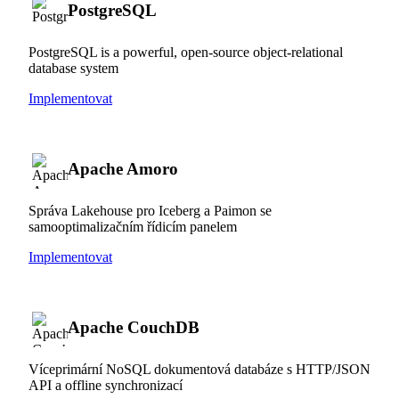
PostgreSQL
PostgreSQL is a powerful, open-source object-relational
database system
Implementovat
Apache Amoro
Správa Lakehouse pro Iceberg a Paimon se
samooptimalizačním řídicím panelem
Implementovat
Apache CouchDB
Víceprimární NoSQL dokumentová databáze s HTTP/JSON
API a offline synchronizací