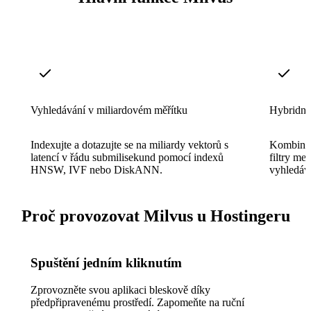
Vyhledávání v miliardovém měřítku
Hybridní
Indexujte a dotazujte se na miliardy vektorů s
Kombinujt
latencí v řádu submilisekund pomocí indexů
filtry me
HNSW, IVF nebo DiskANN.
vyhledáv
Proč provozovat Milvus u Hostingeru
Spuštění jedním kliknutím
Zprovozněte svou aplikaci bleskově díky
předpřipravenému prostředí. Zapomeňte na ruční