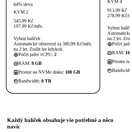
KVM 4
64% sleva
913,99
Kč
KVM 2
278,99
Kč
/m
545,99
Kč
197,99
Kč
/měs.
Vybrat balíč
Automatické 
Vybrat balíček
na 2 let. Zruš
Automatické obnovení za 380,99 Kč/měs.
Počet jad
na 2 let. Zrušit lze kdykoli.
RAM:
16
Počet jader vCPU:
2
Prostor n
RAM:
8 GB
Bandwidt
Prostor na NVMe disku:
100 GB
Bandwidth:
8 TB
Každý balíček obsahuje
vše potřebné
a něco
navíc