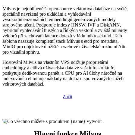
Milvus je nejoblíbenější open-source vektorová databáze na světě,
speciálně navržená pro ukládání a vyhledávání
vysokodimenzionálních embeddingů generovaných modely
strojového učení. Podporuje indexy HNSW, IVF a DiskANN,
hybridní vyhledávání hustých a řídkých vektorů a zvládá miliardy
vektorů při zachování latence dotazů v řádu mikrosekund. Tato
šablona nasazuje kompletní stack Milvus s etcd pro metadata,
MinIO pro objektové úložiště a webové uživatelské rozhraní Attu
pro vizuální správu.
Hostování Milvus na vlastním VPS udržuje proprietární
embeddingy a citlivá uživatelská data ve vaší infrastruktuře,
poskytuje dedikovanou paměť a CPU pro AI úlohy náročné na
indexování a eliminuje náklady na dotaz u spravovaných služeb
vektorových databází.
Začít
Hlavní funkce Milvus