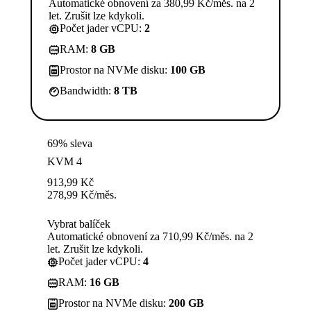
Automatické obnovení za 380,99 Kč/měs. na 2
let. Zrušit lze kdykoli.
Počet jader vCPU:
2
RAM:
8 GB
Prostor na NVMe disku:
100 GB
Bandwidth:
8 TB
69% sleva
KVM 4
913,99
Kč
278,99
Kč
/měs.
Vybrat balíček
Automatické obnovení za 710,99 Kč/měs. na 2
let. Zrušit lze kdykoli.
Počet jader vCPU:
4
RAM:
16 GB
Prostor na NVMe disku:
200 GB