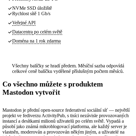
NVMe SSD úložiště
Rychlost sítě 1 Gb/s
Veřejné API
Datacentra
po celém světě
Doména na 1 rok zdarma
Všechny balíčky se hradí předem. Měsíční sazba odpovídá
celkové ceně balíčku vydělené příslušným počtem měsíců.
Co všechno můžete s produktem
Mastodon vytvořit
Mastodon je přední open-source federativní sociální síť — největší
projekt ve fediverzu ActivityPub, s tisíci nezávisle provozovaných
instancí a desítkami milionů uživatelů po celém světě. Vypadá a
působí jako známá mikroblogovací platforma, ale každý server je
vlastněn, moderován a provozován někým jiným, a uživatelé na