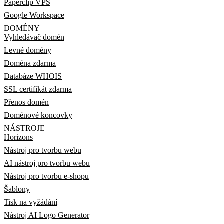
Paperclip VPS
Google Workspace
DOMÉNY
Vyhledávač domén
Levné domény
Doména zdarma
Databáze WHOIS
SSL certifikát zdarma
Přenos domén
Doménové koncovky
NÁSTROJE
Horizons
Nástroj pro tvorbu webu
AI nástroj pro tvorbu webu
Nástroj pro tvorbu e-shopu
Šablony
Tisk na vyžádání
Nástroj AI Logo Generator