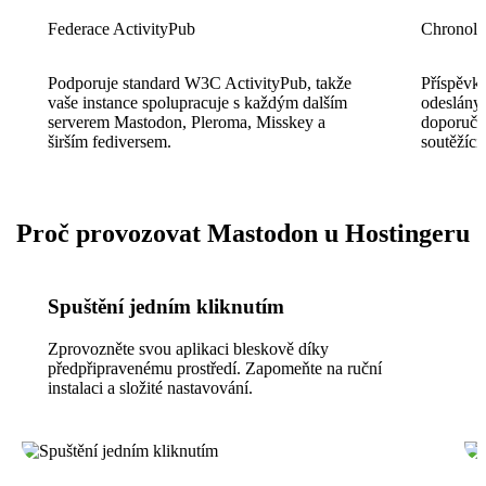
Federace ActivityPub
Chronolo
Podporuje standard W3C ActivityPub, takže
Příspěvky
vaše instance spolupracuje s každým dalším
odeslány 
serverem Mastodon, Pleroma, Misskey a
doporuče
širším fediversem.
soutěžící
Proč provozovat Mastodon u Hostingeru
Spuštění jedním kliknutím
Zprovozněte svou aplikaci bleskově díky
předpřipravenému prostředí. Zapomeňte na ruční
instalaci a složité nastavování.