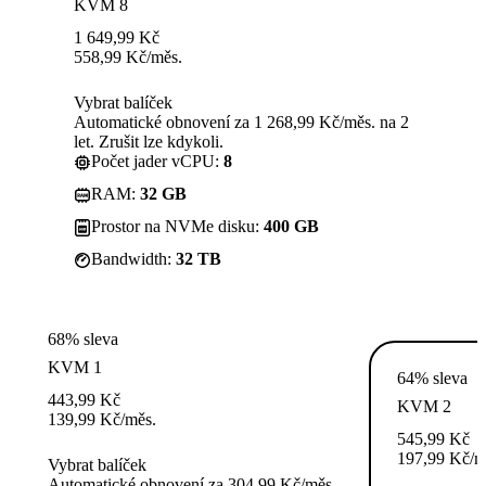
KVM 8
1 649,99
Kč
558,99
Kč
/měs.
Vybrat balíček
Automatické obnovení za 1 268,99 Kč/měs. na 2
let. Zrušit lze kdykoli.
Počet jader vCPU:
8
RAM:
32 GB
Prostor na NVMe disku:
400 GB
Bandwidth:
32 TB
68% sleva
KVM 1
64% sleva
443,99
Kč
KVM 2
139,99
Kč
/měs.
545,99
Kč
197,99
Kč
/m
Vybrat balíček
Automatické obnovení za 304,99 Kč/měs.