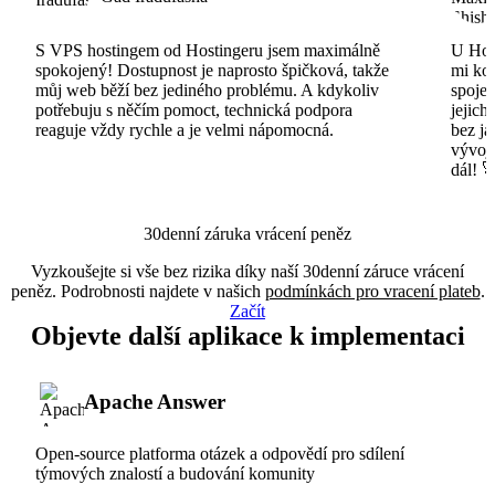
S VPS hostingem od Hostingeru jsem maximálně
U Host
spokojený! Dostupnost je naprosto špičková, takže
mi ko
můj web běží bez jediného problému. A kdykoliv
spojen
potřebuju s něčím pomoct, technická podpora
jejich
reaguje vždy rychle a je velmi nápomocná.
bez ja
vývojá
dál! 
30denní záruka vrácení peněz
Vyzkoušejte si vše bez rizika díky naší 30denní záruce vrácení
peněz. Podrobnosti najdete v našich
podmínkách pro vracení plateb
.
Začít
Objevte další aplikace k implementaci
Apache Answer
Open-source platforma otázek a odpovědí pro sdílení
týmových znalostí a budování komunity