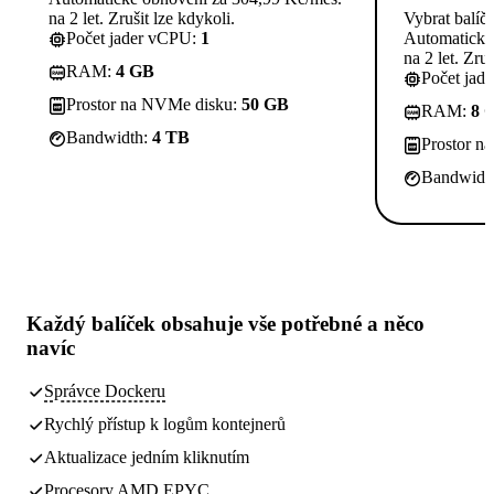
na 2 let. Zrušit lze kdykoli.
Vybrat balíč
Počet jader vCPU:
1
Automatické
na 2 let. Zruš
RAM:
4 GB
Počet jad
Prostor na NVMe disku:
50 GB
RAM:
8 
Bandwidth:
4 TB
Prostor n
Bandwidt
Každý balíček obsahuje
vše potřebné
a něco
navíc
Správce Dockeru
Rychlý přístup k logům kontejnerů
Aktualizace jedním kliknutím
Procesory AMD EPYC