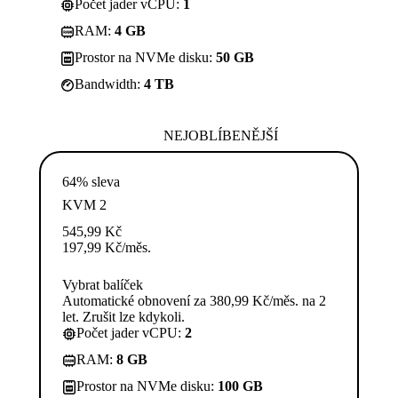
Počet jader vCPU:
1
RAM:
4 GB
Prostor na NVMe disku:
50 GB
Bandwidth:
4 TB
NEJOBLÍBENĚJŠÍ
64% sleva
KVM 2
545,99
Kč
197,99
Kč
/měs.
Vybrat balíček
Automatické obnovení za 380,99 Kč/měs. na 2
let. Zrušit lze kdykoli.
Počet jader vCPU:
2
RAM:
8 GB
Prostor na NVMe disku:
100 GB