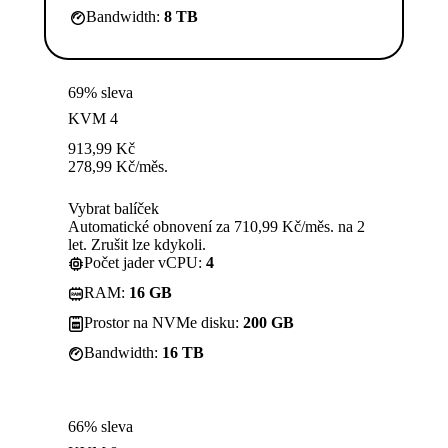
Bandwidth:
8 TB
69% sleva
KVM 4
913,99
Kč
278,99
Kč
/měs.
Vybrat balíček
Automatické obnovení za 710,99 Kč/měs. na 2
let. Zrušit lze kdykoli.
Počet jader vCPU:
4
RAM:
16 GB
Prostor na NVMe disku:
200 GB
Bandwidth:
16 TB
66% sleva