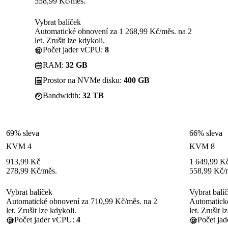
558,99
Kč
/měs.
Vybrat balíček
Automatické obnovení za 1 268,99 Kč/měs. na 2
let. Zrušit lze kdykoli.
Počet jader vCPU:
8
RAM:
32 GB
Prostor na NVMe disku:
400 GB
Bandwidth:
32 TB
69% sleva
66% sleva
KVM 4
KVM 8
913,99
Kč
1 649,99
K
278,99
Kč
/měs.
558,99
Kč
/
Vybrat balíček
Vybrat balí
Automatické obnovení za 710,99 Kč/měs. na 2
Automatické
let. Zrušit lze kdykoli.
let. Zrušit l
Počet jader vCPU:
4
Počet ja