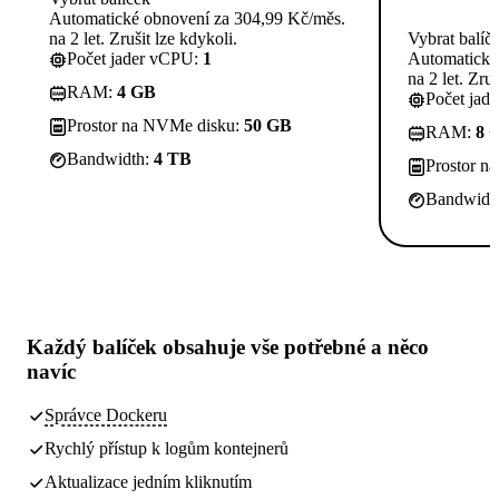
Automatické obnovení za 304,99 Kč/měs.
na 2 let. Zrušit lze kdykoli.
Vybrat balíč
Počet jader vCPU:
1
Automatické
na 2 let. Zruš
RAM:
4 GB
Počet jad
Prostor na NVMe disku:
50 GB
RAM:
8 
Bandwidth:
4 TB
Prostor n
Bandwidt
Každý balíček obsahuje
vše potřebné
a něco
navíc
Správce Dockeru
Rychlý přístup k logům kontejnerů
Aktualizace jedním kliknutím