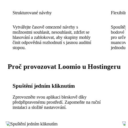
Strukturované návrhy
Flexibiln
Vytvářejte časově omezené návrhy s
Spouštějt
možnostmi souhlasit, nesouhlasit, zdržet se
bodové hl
hlasování a zablokovat, aby skupiny mohly
pro určen
činit odpovědná rozhodnutí s jasnou auditní
nuancova
stopou.
jednoduc
Proč provozovat Loomio u Hostingeru
Spuštění jedním kliknutím
Zprovozněte svou aplikaci bleskově díky
předpřipravenému prostředí. Zapomeňte na ruční
instalaci a složité nastavování.