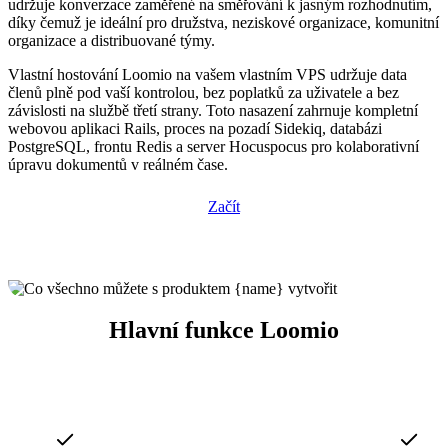
udržuje konverzace zaměřené na směřování k jasným rozhodnutím,
díky čemuž je ideální pro družstva, neziskové organizace, komunitní
organizace a distribuované týmy.
Vlastní hostování Loomio na vašem vlastním VPS udržuje data
členů plně pod vaší kontrolou, bez poplatků za uživatele a bez
závislosti na službě třetí strany. Toto nasazení zahrnuje kompletní
webovou aplikaci Rails, proces na pozadí Sidekiq, databázi
PostgreSQL, frontu Redis a server Hocuspocus pro kolaborativní
úpravu dokumentů v reálném čase.
Začít
Hlavní funkce Loomio