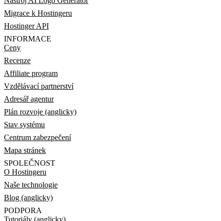
Nástroj AI Logo Generator
Migrace k Hostingeru
Hostinger API
INFORMACE
Ceny
Recenze
Affiliate program
Vzdělávací partnerství
Adresář agentur
Plán rozvoje (anglicky)
Stav systému
Centrum zabezpečení
Mapa stránek
SPOLEČNOST
O Hostingeru
Naše technologie
Blog (anglicky)
PODPORA
Tutoriály (anglicky)