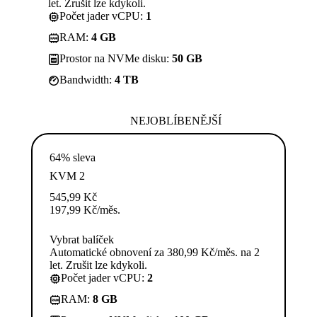
let. Zrušit lze kdykoli.
Počet jader vCPU:
1
RAM:
4 GB
Prostor na NVMe disku:
50 GB
Bandwidth:
4 TB
NEJOBLÍBENĚJŠÍ
64% sleva
KVM 2
545,99
Kč
197,99
Kč
/měs.
Vybrat balíček
Automatické obnovení za 380,99 Kč/měs. na 2
let. Zrušit lze kdykoli.
Počet jader vCPU:
2
RAM:
8 GB