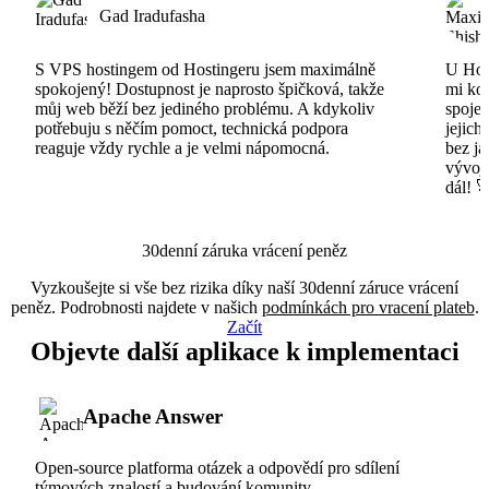
Gad Iradufasha
S VPS hostingem od Hostingeru jsem maximálně
U Host
spokojený! Dostupnost je naprosto špičková, takže
mi ko
můj web běží bez jediného problému. A kdykoliv
spojen
potřebuju s něčím pomoct, technická podpora
jejich
reaguje vždy rychle a je velmi nápomocná.
bez ja
vývojá
dál! 
30denní záruka vrácení peněz
Vyzkoušejte si vše bez rizika díky naší 30denní záruce vrácení
peněz. Podrobnosti najdete v našich
podmínkách pro vracení plateb
.
Začít
Objevte další aplikace k implementaci
Apache Answer
Open-source platforma otázek a odpovědí pro sdílení
týmových znalostí a budování komunity