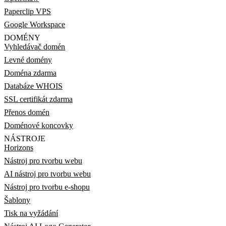
Paperclip VPS
Google Workspace
DOMÉNY
Vyhledávač domén
Levné domény
Doména zdarma
Databáze WHOIS
SSL certifikát zdarma
Přenos domén
Doménové koncovky
NÁSTROJE
Horizons
Nástroj pro tvorbu webu
AI nástroj pro tvorbu webu
Nástroj pro tvorbu e-shopu
Šablony
Tisk na vyžádání