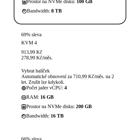
Prostor na NVMe disku:
100 GB
Bandwidth:
8 TB
69% sleva
KVM 4
913,99
Kč
278,99
Kč
/měs.
Vybrat balíček
Automatické obnovení za 710,99 Kč/měs. na 2
let. Zrušit lze kdykoli.
Počet jader vCPU:
4
RAM:
16 GB
Prostor na NVMe disku:
200 GB
Bandwidth:
16 TB
66% sleva