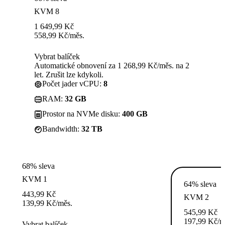
KVM 8
1 649,99
Kč
558,99
Kč
/měs.
Vybrat balíček
Automatické obnovení za 1 268,99 Kč/měs. na 2
let. Zrušit lze kdykoli.
Počet jader vCPU:
8
RAM:
32 GB
Prostor na NVMe disku:
400 GB
Bandwidth:
32 TB
68% sleva
KVM 1
64% sleva
443,99
Kč
KVM 2
139,99
Kč
/měs.
545,99
Kč
197,99
Kč
/m
Vybrat balíček