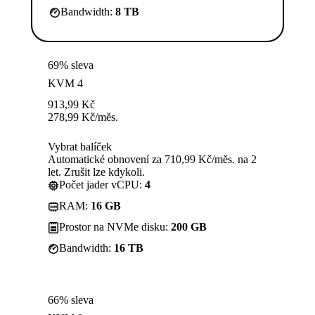
Bandwidth:
8 TB
69% sleva
KVM 4
913,99
Kč
278,99
Kč
/měs.
Vybrat balíček
Automatické obnovení za 710,99 Kč/měs. na 2
let. Zrušit lze kdykoli.
Počet jader vCPU:
4
RAM:
16 GB
Prostor na NVMe disku:
200 GB
Bandwidth:
16 TB
66% sleva