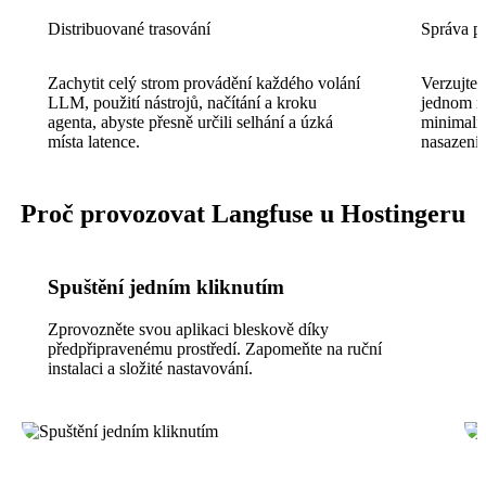
Distribuované trasování
Správa p
Zachytit celý strom provádění každého volání
Verzujte 
LLM, použití nástrojů, načítání a kroku
jednom m
agenta, abyste přesně určili selhání a úzká
minimaliz
místa latence.
nasazení
Proč provozovat Langfuse u Hostingeru
Spuštění jedním kliknutím
Zprovozněte svou aplikaci bleskově díky
předpřipravenému prostředí. Zapomeňte na ruční
instalaci a složité nastavování.