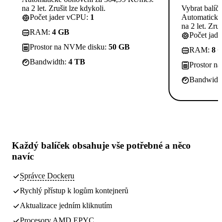
na 2 let. Zrušit lze kdykoli.
Vybrat balíč
Počet jader vCPU:
1
Automatické
na 2 let. Zruš
RAM:
4 GB
Počet jad
Prostor na NVMe disku:
50 GB
RAM:
8 
Bandwidth:
4 TB
Prostor n
Bandwidt
Každý balíček obsahuje
vše potřebné
a něco
navíc
Správce Dockeru
Rychlý přístup k logům kontejnerů
Aktualizace jedním kliknutím
Procesory AMD EPYC