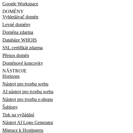
Google Workspace
DOMÉNY
Vyhledávač domén
Levné domény
Doména zdarma
Databáze WHOIS
SSL certifikát zdarma
Přenos domén
Doménové koncovky
NÁSTROJE
Horizons
Nástroj pro tvorbu webu
AI nástroj pro tvorbu webu
Nástroj pro tvorbu e-shopu
Šablony
Tisk na vyžádání
Nástroj AI Logo Generator
Migrace k Hostingeru