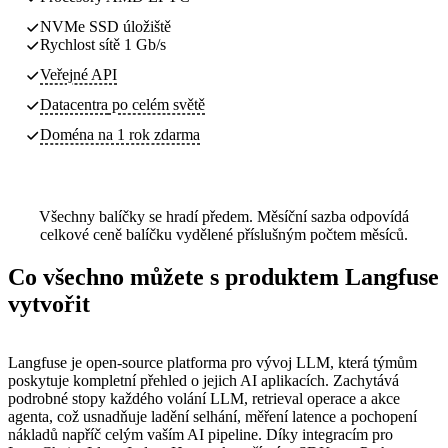
NVMe SSD úložiště
Rychlost sítě 1 Gb/s
Veřejné API
Datacentra
po celém světě
Doména na 1 rok zdarma
Všechny balíčky se hradí předem. Měsíční sazba odpovídá
celkové ceně balíčku vydělené příslušným počtem měsíců.
Co všechno můžete s produktem Langfuse
vytvořit
Langfuse je open-source platforma pro vývoj LLM, která týmům
poskytuje kompletní přehled o jejich AI aplikacích. Zachytává
podrobné stopy každého volání LLM, retrieval operace a akce
agenta, což usnadňuje ladění selhání, měření latence a pochopení
nákladů napříč celým vaším AI pipeline. Díky integracím pro