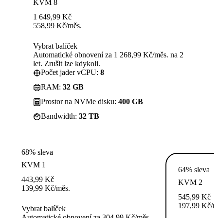
KVM 8
1 649,99
Kč
558,99
Kč
/měs.
Vybrat balíček
Automatické obnovení za 1 268,99 Kč/měs. na 2
let. Zrušit lze kdykoli.
Počet jader vCPU:
8
RAM:
32 GB
Prostor na NVMe disku:
400 GB
Bandwidth:
32 TB
68% sleva
KVM 1
64% sleva
443,99
Kč
KVM 2
139,99
Kč
/měs.
545,99
Kč
197,99
Kč
/m
Vybrat balíček
Automatické obnovení za 304,99 Kč/měs.