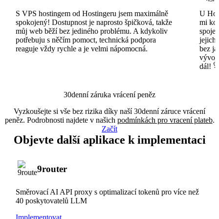
S VPS hostingem od Hostingeru jsem maximálně
U Host
spokojený! Dostupnost je naprosto špičková, takže
mi ko
můj web běží bez jediného problému. A kdykoliv
spojen
potřebuju s něčím pomoct, technická podpora
jejich
reaguje vždy rychle a je velmi nápomocná.
bez ja
vývojá
dál! 
30denní záruka vrácení peněz
Vyzkoušejte si vše bez rizika díky naší 30denní záruce vrácení
peněz. Podrobnosti najdete v našich
podmínkách pro vracení plateb
.
Začít
Objevte další aplikace k implementaci
9router
Směrovací AI API proxy s optimalizací tokenů pro více než
40 poskytovatelů LLM
Implementovat