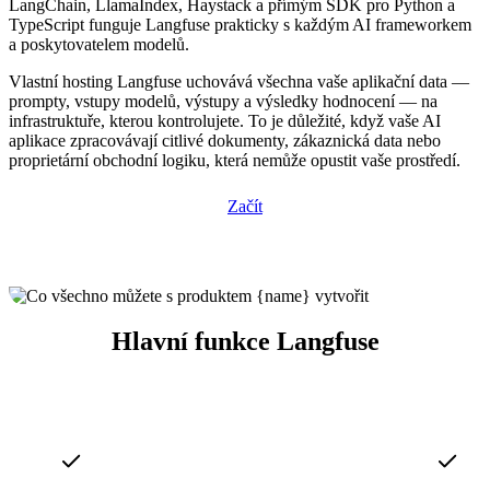
LangChain, LlamaIndex, Haystack a přímým SDK pro Python a
TypeScript funguje Langfuse prakticky s každým AI frameworkem
a poskytovatelem modelů.
Vlastní hosting Langfuse uchovává všechna vaše aplikační data —
prompty, vstupy modelů, výstupy a výsledky hodnocení — na
infrastruktuře, kterou kontrolujete. To je důležité, když vaše AI
aplikace zpracovávají citlivé dokumenty, zákaznická data nebo
proprietární obchodní logiku, která nemůže opustit vaše prostředí.
Začít
Hlavní funkce Langfuse