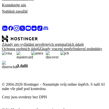
Kontaktujte nás
Nahlásit zneužití
Zásady pro vyžádání neveřejných registračních údajů
Ochrana osobních údajů
Zásady vracení peněz
Smluvní podmínky
A další
© 2004-2026 Hostinger – Nastartujte svůj online úspěch. S naší AI
máte vše plně pod kontrolou.
Ceny jsou uvedeny bez DPH