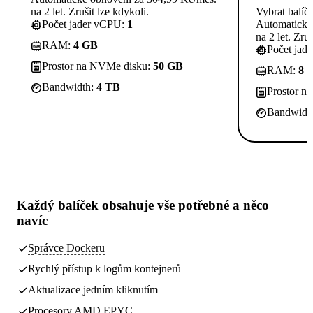
na 2 let. Zrušit lze kdykoli.
Vybrat balíč
Počet jader vCPU:
1
Automatické
na 2 let. Zruš
RAM:
4 GB
Počet jad
Prostor na NVMe disku:
50 GB
RAM:
8 
Bandwidth:
4 TB
Prostor n
Bandwidt
Každý balíček obsahuje
vše potřebné
a něco
navíc
Správce Dockeru
Rychlý přístup k logům kontejnerů
Aktualizace jedním kliknutím
Procesory AMD EPYC