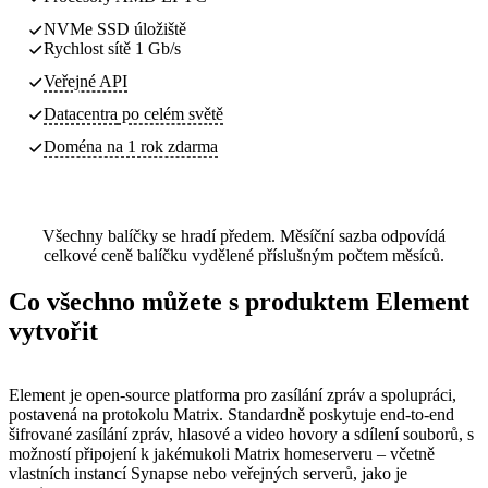
NVMe SSD úložiště
Rychlost sítě 1 Gb/s
Veřejné API
Datacentra
po celém světě
Doména na 1 rok zdarma
Všechny balíčky se hradí předem. Měsíční sazba odpovídá
celkové ceně balíčku vydělené příslušným počtem měsíců.
Co všechno můžete s produktem Element
vytvořit
Element je open-source platforma pro zasílání zpráv a spolupráci,
postavená na protokolu Matrix. Standardně poskytuje end-to-end
šifrované zasílání zpráv, hlasové a video hovory a sdílení souborů, s
možností připojení k jakémukoli Matrix homeserveru – včetně
vlastních instancí Synapse nebo veřejných serverů, jako je