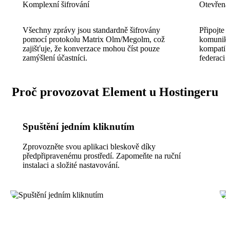
Komplexní šifrování
Otevřená 
Všechny zprávy jsou standardně šifrovány
Připojte 
pomocí protokolu Matrix Olm/Megolm, což
komunikuj
zajišťuje, že konverzace mohou číst pouze
kompatib
zamýšlení účastníci.
federaci 
Proč provozovat Element u Hostingeru
Spuštění jedním kliknutím
Zprovozněte svou aplikaci bleskově díky
předpřipravenému prostředí. Zapomeňte na ruční
instalaci a složité nastavování.