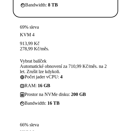
Bandwidth:
8 TB
69% sleva
KVM 4
913,99
Kč
278,99
Kč
/měs.
Vybrat balíček
Automatické obnovení za 710,99 Kč/měs. na 2
let. Zrušit lze kdykoli.
Počet jader vCPU:
4
RAM:
16 GB
Prostor na NVMe disku:
200 GB
Bandwidth:
16 TB
66% sleva