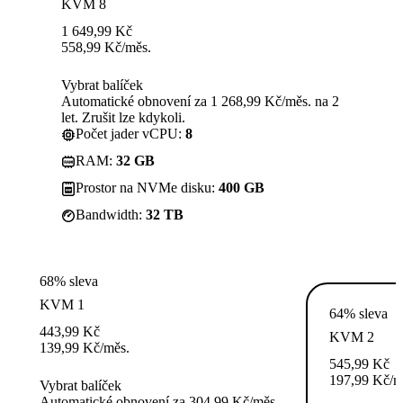
KVM 8
1 649,99
Kč
558,99
Kč
/měs.
Vybrat balíček
Automatické obnovení za 1 268,99 Kč/měs. na 2
let. Zrušit lze kdykoli.
Počet jader vCPU:
8
RAM:
32 GB
Prostor na NVMe disku:
400 GB
Bandwidth:
32 TB
68% sleva
KVM 1
64% sleva
443,99
Kč
KVM 2
139,99
Kč
/měs.
545,99
Kč
197,99
Kč
/m
Vybrat balíček
Automatické obnovení za 304,99 Kč/měs.