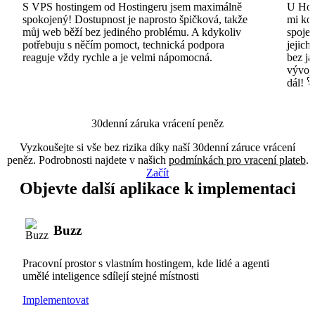
S VPS hostingem od Hostingeru jsem maximálně
U Host
spokojený! Dostupnost je naprosto špičková, takže
mi ko
můj web běží bez jediného problému. A kdykoliv
spojen
potřebuju s něčím pomoct, technická podpora
jejich
reaguje vždy rychle a je velmi nápomocná.
bez ja
vývojá
dál! 
30denní záruka vrácení peněz
Vyzkoušejte si vše bez rizika díky naší 30denní záruce vrácení
peněz. Podrobnosti najdete v našich
podmínkách pro vracení plateb
.
Začít
Objevte další aplikace k implementaci
Buzz
Pracovní prostor s vlastním hostingem, kde lidé a agenti
umělé inteligence sdílejí stejné místnosti
Implementovat