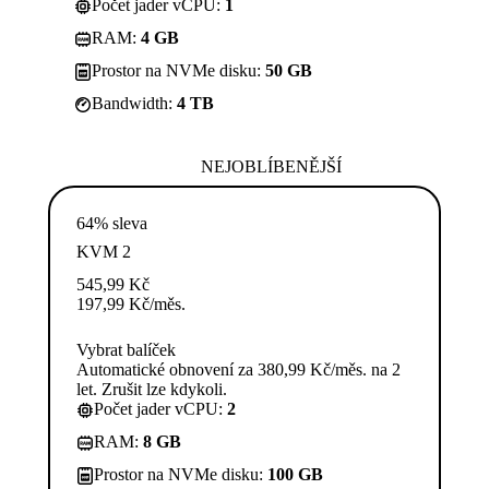
Počet jader vCPU:
1
RAM:
4 GB
Prostor na NVMe disku:
50 GB
Bandwidth:
4 TB
NEJOBLÍBENĚJŠÍ
64% sleva
KVM 2
545,99
Kč
197,99
Kč
/měs.
Vybrat balíček
Automatické obnovení za 380,99 Kč/měs. na 2
let. Zrušit lze kdykoli.
Počet jader vCPU:
2
RAM:
8 GB
Prostor na NVMe disku:
100 GB