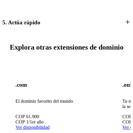
5. Actúa rápido
Explora otras extensiones de dominio
.com
.onl
El dominio favorito del mundo
Tu ne
la se
COP
61.900
COP
COP
1
/1er año
COP
Ver disponibilidad
Ver d