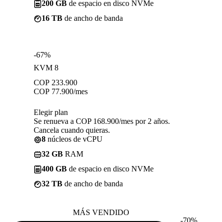
200 GB
de espacio en disco NVMe
16 TB
de ancho de banda
-67%
KVM 8
COP
233.900
COP
77.900
/mes
Elegir plan
Se renueva a COP 168.900/mes por 2 años.
Cancela cuando quieras.
8
núcleos de vCPU
32 GB
RAM
400 GB
de espacio en disco NVMe
32 TB
de ancho de banda
MÁS VENDIDO
-70%