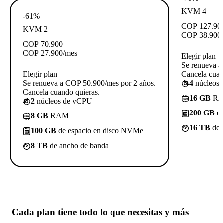
KVM 4
-61%
COP
127.90
KVM 2
COP
38.900
COP
70.900
COP
27.900
/mes
Elegir plan
Se renueva a
Elegir plan
Cancela cuan
Se renueva a COP 50.900/mes por 2 años.
4
núcleos
Cancela cuando quieras.
16 GB
R
2
núcleos de vCPU
200 GB
de
8 GB
RAM
16 TB
de 
100 GB
de espacio en disco NVMe
8 TB
de ancho de banda
Cada plan tiene
todo lo que necesitas
y más