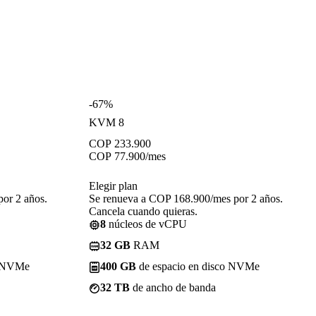
-67%
KVM 8
COP
233.900
COP
77.900
/mes
Elegir plan
or 2 años.
Se renueva a COP 168.900/mes por 2 años.
Cancela cuando quieras.
8
núcleos de vCPU
32 GB
RAM
o NVMe
400 GB
de espacio en disco NVMe
32 TB
de ancho de banda