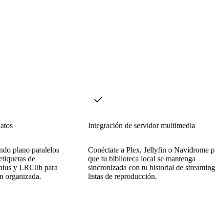
atos
Integración de servidor multimedia
ndo plano paralelos
Conéctate a Plex, Jellyfin o Navidrome pa
 etiquetas de
que tu biblioteca local se mantenga
nius y LRClib para
sincronizada con tu historial de streaming 
n organizada.
listas de reproducción.