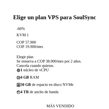
Elige un plan VPS para SoulSync
-66%
KVM 1
COP
57.900
COP
19.900
/mes
Elegir plan
Se renueva a COP 38.900/mes por 2 años.
Cancela cuando quieras.
1
núcleo de vCPU
4 GB
RAM
50 GB
de espacio en disco NVMe
4 TB
de ancho de banda
MÁS VENDIDO