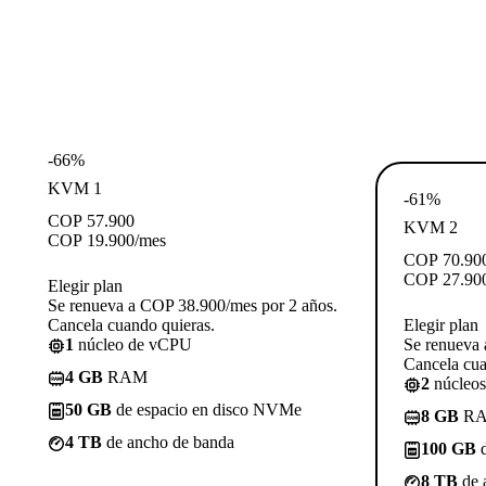
-66%
KVM 1
-61%
COP
57.900
KVM 2
COP
19.900
/mes
COP
70.90
COP
27.90
Elegir plan
Se renueva a COP 38.900/mes por 2 años.
Cancela cuando quieras.
Elegir plan
1
núcleo de vCPU
Se renueva 
Cancela cua
4 GB
RAM
2
núcleo
50 GB
de espacio en disco NVMe
8 GB
R
4 TB
de ancho de banda
100 GB
d
8 TB
de 