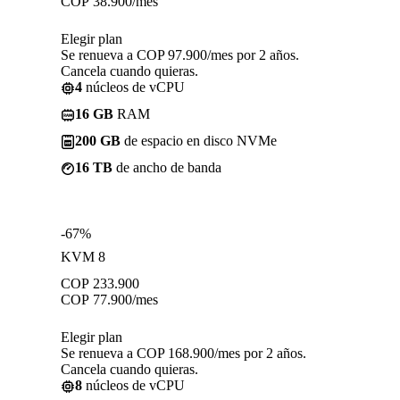
COP
38.900
/mes
Elegir plan
Se renueva a COP 97.900/mes por 2 años.
Cancela cuando quieras.
4
núcleos de vCPU
16 GB
RAM
200 GB
de espacio en disco NVMe
16 TB
de ancho de banda
-67%
KVM 8
COP
233.900
COP
77.900
/mes
Elegir plan
Se renueva a COP 168.900/mes por 2 años.
Cancela cuando quieras.
8
núcleos de vCPU