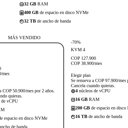
32 GB
RAM
400 GB
de espacio en disco NVMe
32 TB
de ancho de banda
MÁS VENDIDO
-70%
KVM 4
COP
127.900
COP
38.900
/mes
0
0
/mes
Elegir plan
Se renueva a COP 97.900/mes p
Cancela cuando quieras.
a COP 50.900/mes por 2 años.
4
núcleos de vCPU
ndo quieras.
16 GB
RAM
s de vCPU
200 GB
de espacio en disc
AM
16 TB
de ancho de banda
e espacio en disco NVMe
ancho de banda