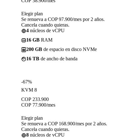
COP
38.900
/mes
Elegir plan
Se renueva a COP 97.900/mes por 2 años.
Cancela cuando quieras.
4
núcleos de vCPU
16 GB
RAM
200 GB
de espacio en disco NVMe
16 TB
de ancho de banda
-67%
KVM 8
COP
233.900
COP
77.900
/mes
Elegir plan
Se renueva a COP 168.900/mes por 2 años.
Cancela cuando quieras.
8
núcleos de vCPU