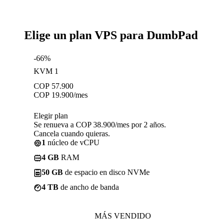
Elige un plan VPS para DumbPad
-66%
KVM 1
COP
57.900
COP
19.900
/mes
Elegir plan
Se renueva a COP 38.900/mes por 2 años.
Cancela cuando quieras.
1
núcleo de vCPU
4 GB
RAM
50 GB
de espacio en disco NVMe
4 TB
de ancho de banda
MÁS VENDIDO