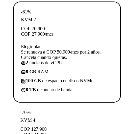
-61%
KVM 2
COP
70.900
COP
27.900
/mes
Elegir plan
Se renueva a COP 50.900/mes por 2 años.
Cancela cuando quieras.
2
núcleos de vCPU
8 GB
RAM
100 GB
de espacio en disco NVMe
8 TB
de ancho de banda
-70%
KVM 4
COP
127.900