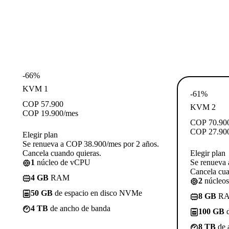
-66%
KVM 1
-61%
COP
57.900
KVM 2
COP
19.900
/mes
COP
70.90
COP
27.90
Elegir plan
Se renueva a COP 38.900/mes por 2 años.
Cancela cuando quieras.
Elegir plan
1
núcleo de vCPU
Se renueva 
Cancela cua
4 GB
RAM
2
núcleo
50 GB
de espacio en disco NVMe
8 GB
R
4 TB
de ancho de banda
100 GB
d
8 TB
de 