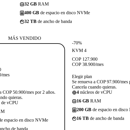
32 GB
RAM
400 GB
de espacio en disco NVMe
32 TB
de ancho de banda
MÁS VENDIDO
-70%
KVM 4
COP
127.900
COP
38.900
/mes
0
0
/mes
Elegir plan
Se renueva a COP 97.900/mes p
Cancela cuando quieras.
a COP 50.900/mes por 2 años.
4
núcleos de vCPU
ndo quieras.
16 GB
RAM
s de vCPU
200 GB
de espacio en disc
AM
16 TB
de ancho de banda
e espacio en disco NVMe
ancho de banda