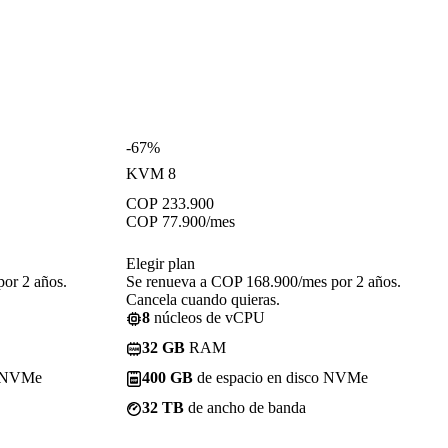
-67%
KVM 8
COP
233.900
COP
77.900
/mes
Elegir plan
or 2 años.
Se renueva a COP 168.900/mes por 2 años.
Cancela cuando quieras.
8
núcleos de vCPU
32 GB
RAM
o NVMe
400 GB
de espacio en disco NVMe
32 TB
de ancho de banda