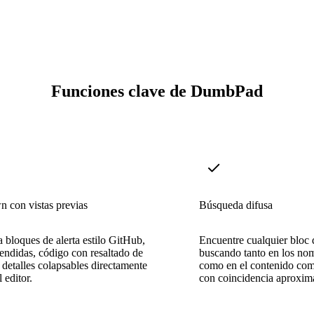
Funciones clave de DumbPad
 con vistas previas
Búsqueda difusa
 bloques de alerta estilo GitHub,
Encuentre cualquier bloc d
tendidas, código con resaltado de
buscando tanto en los no
y detalles colapsables directamente
como en el contenido comp
 editor.
con coincidencia aproxima