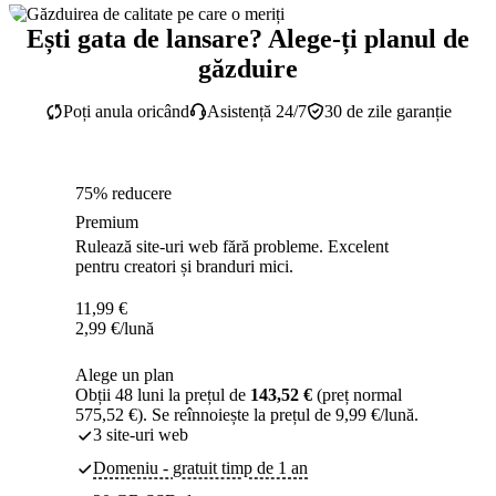
Ești gata de lansare? Alege-ți planul de
găzduire
Poți anula oricând
Asistență 24/7
30 de zile garanție
75% reducere
Premium
Rulează site-uri web fără probleme. Excelent
pentru creatori și branduri mici.
11,99
€
2,99
€
/lună
Alege un plan
Obții 48 luni la prețul de
143,52 €
(preț normal
575,52 €). Se reînnoiește la prețul de 9,99 €/lună.
3 site-uri web
Domeniu - gratuit timp de 1 an