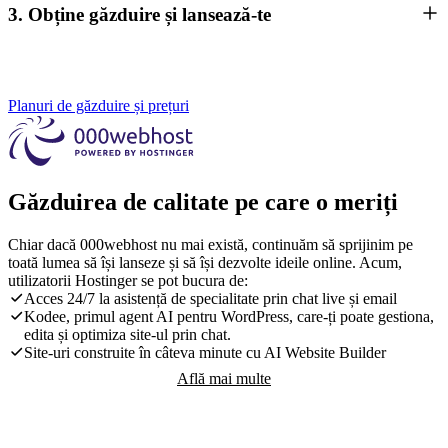
3. Obține găzduire și lansează-te
Planuri de găzduire și prețuri
Găzduirea de calitate pe care o meriți
Chiar dacă 000webhost nu mai există, continuăm să sprijinim pe
toată lumea să își lanseze și să își dezvolte ideile online. Acum,
utilizatorii Hostinger se pot bucura de:
Acces 24/7 la asistență de specialitate prin chat live și email
Kodee, primul agent AI pentru WordPress, care-ți poate gestiona,
edita și optimiza site-ul prin chat.
Site-uri construite în câteva minute cu AI Website Builder
Află mai multe