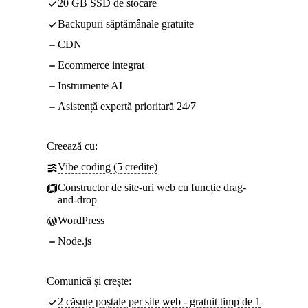
20 GB SSD de stocare
Backupuri săptămânale gratuite
CDN
Ecommerce integrat
Instrumente AI
Asistență expertă prioritară 24/7
Creează cu:
Vibe coding (5 credite)
Constructor de site-uri web cu funcție drag-
and-drop
WordPress
Node.js
Comunică și crește:
2 căsuțe poștale per site web - gratuit timp de 1