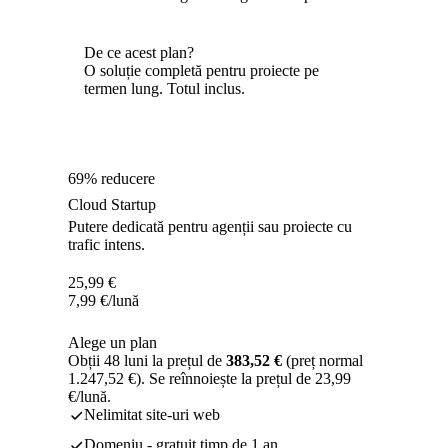
De ce acest plan?
O soluție completă pentru proiecte pe
termen lung. Totul inclus.
69% reducere
Cloud Startup
Putere dedicată pentru agenții sau proiecte cu
trafic intens.
25,99
€
7,99
€
/lună
Alege un plan
Obții 48 luni la prețul de
383,52 €
(preț normal
1.247,52 €). Se reînnoiește la prețul de 23,99
€/lună.
Nelimitat site-uri web
Domeniu - gratuit timp de 1 an