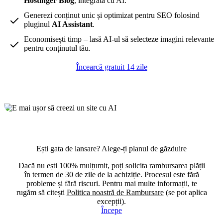
Hostinger Blog
, integrată cu AI.
Generezi conținut unic și optimizat pentru SEO folosind
pluginul
AI Assistant
.
Economisești timp – lasă AI-ul să selecteze imagini relevante
pentru conținutul tău.
Încearcă gratuit 14 zile
Ești gata de lansare? Alege-ți planul de găzduire
Dacă nu ești 100% mulțumit, poți solicita rambursarea plății
în termen de 30 de zile de la achiziție. Procesul este fără
probleme și fără riscuri. Pentru mai multe informații, te
rugăm să citești
Politica noastră de Rambursare
(se pot aplica
excepții).
Începe