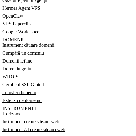
Găzduire pentru agenții
Hermes Agent VPS
OpenClaw
VPS Paperclip
Google Workspace
DOMENIU
Instrument căutare domenii
Cumpără un domeniu
Domenii ieftine
Domeniu gratuit
WHOIS
Certificat SSL Gratuit
Transfer domeniu
Extensii de domeniu
INSTRUMENTE
Horizons
Instrument creare site-uri web
Instrument AI creare site-uri web