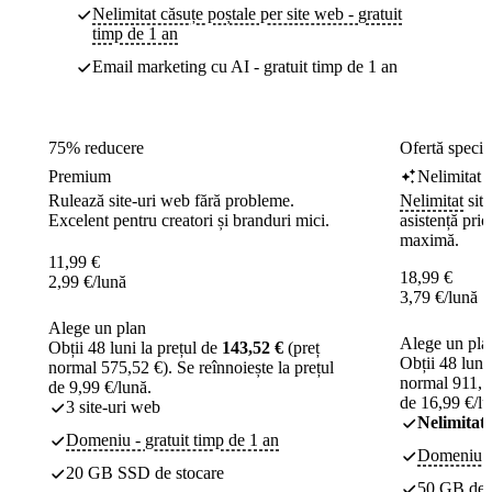
Nelimitat căsuțe poștale per site web - gratuit
timp de 1 an
Email marketing cu AI - gratuit timp de 1 an
75% reducere
Ofertă speci
Premium
Nelimitat
Rulează site-uri web fără probleme.
Nelimitat
site
Excelent pentru creatori și branduri mici.
asistență prio
maximă.
11,99
€
18,99
€
2,99
€
/lună
3,79
€
/lună
Alege un plan
Alege un pla
Obții 48 luni la prețul de
143,52 €
(preț
Obții 48 luni
normal 575,52 €). Se reînnoiește la prețul
normal 911,52
de 9,99 €/lună.
de 16,99 €/lu
3 site-uri web
Nelimitat
Domeniu - gratuit timp de 1 an
Domeniu - 
20 GB SSD de stocare
50 GB de