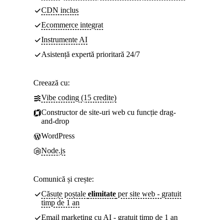
CDN inclus
Ecommerce integrat
Instrumente AI
Asistență expertă prioritară 24/7
Creează cu:
Vibe coding (15 credite)
Constructor de site-uri web cu funcție drag-
and-drop
WordPress
Node.js
Comunică și crește:
Căsuțe poștale
elimitate
per site web - gratuit
timp de 1 an
Email marketing cu AI - gratuit timp de 1 an