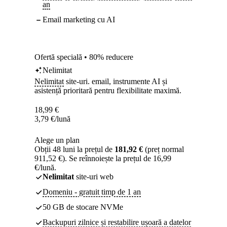
an
Email marketing cu AI
Ofertă specială • 80% reducere
Nelimitat
Nelimitat
site-uri. email, instrumente AI și
asistență prioritară pentru flexibilitate maximă.
18,99
€
3,79
€
/lună
Alege un plan
Obții 48 luni la prețul de
181,92 €
(preț normal
911,52 €). Se reînnoiește la prețul de 16,99
€/lună.
Nelimitat
site-uri web
Domeniu - gratuit timp de 1 an
50 GB de stocare NVMe
Backupuri zilnice și restabilire ușoară a datelor