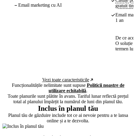
Căsuțe poș
Email marketing cu AI
gratuit tim
Email mark
1 an
De ce aces
O soluție 
termen lun
Vezi toate caracteristicile
Funcționalitățile nelimitate sunt supuse
Politicii noastre de
utilizare echitabilă
.
Toate planurile sunt plătite în avans. Tariful lunar reflectă prețul
total al planului împărțit la numărul de luni din planul tău.
Inclus în planul tău
Planul tău de găzduire include tot ce ai nevoie pentru a te lansa
online și a te dezvolta.