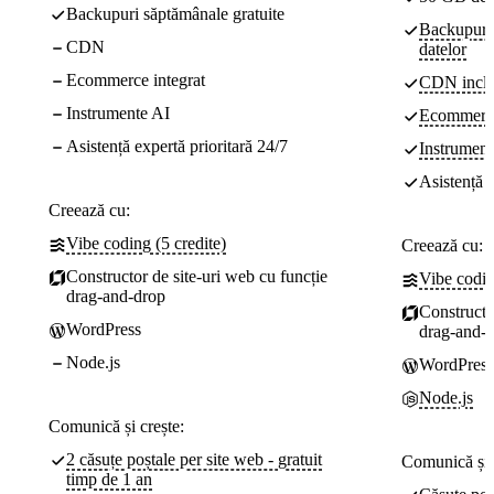
Backupuri săptămânale gratuite
Backupuri z
CDN
datelor
Ecommerce integrat
CDN incl
Instrumente AI
Ecommerce
Asistență expertă prioritară 24/7
Instrument
Asistență e
Creează cu:
Vibe coding (5 credite)
Creează cu:
Constructor de site-uri web cu funcție
Vibe codin
drag-and-drop
Constructo
WordPress
drag-and-
Node.js
WordPress
Node.js
Comunică și crește:
2 căsuțe poștale per site web - gratuit
Comunică și 
timp de 1 an