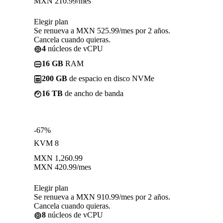
MXN
210.99
/mes
Elegir plan
Se renueva a MXN 525.99/mes por 2 años.
Cancela cuando quieras.
4
núcleos de vCPU
16 GB
RAM
200 GB
de espacio en disco NVMe
16 TB
de ancho de banda
-67%
KVM 8
MXN
1,260.99
MXN
420.99
/mes
Elegir plan
Se renueva a MXN 910.99/mes por 2 años.
Cancela cuando quieras.
8
núcleos de vCPU