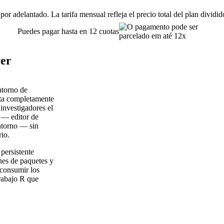
or adelantado. La tarifa mensual refleja el precio total del plan dividi
Puedes pagar hasta en 12 cuotas
ver
ntorno de
uta completamente
 investigadores el
l — editor de
entorno — sin
io.
persistente
nes de paquetes y
 consumir los
trabajo R que