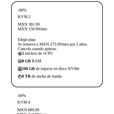
-60%
KVM 2
MXN
381.99
MXN
150.99
/mes
Elegir plan
Se renueva a MXN 273.99/mes por 2 años.
Cancela cuando quieras.
2
núcleos de vCPU
8 GB
RAM
100 GB
de espacio en disco NVMe
8 TB
de ancho de banda
-69%
KVM 4
MXN
689.99