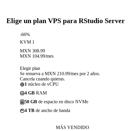
Elige un plan VPS para RStudio Server
-66%
KVM 1
MXN
308.99
MXN
104.99
/mes
Elegir plan
Se renueva a MXN 210.99/mes por 2 años.
Cancela cuando quieras.
1
núcleo de vCPU
4 GB
RAM
50 GB
de espacio en disco NVMe
4 TB
de ancho de banda
MÁS VENDIDO