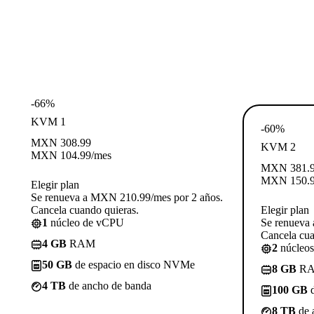
-66%
KVM 1
-60%
MXN
308.99
KVM 2
MXN
104.99
/mes
MXN
381.
MXN
150.
Elegir plan
Se renueva a MXN 210.99/mes por 2 años.
Cancela cuando quieras.
Elegir plan
1
núcleo de vCPU
Se renueva
Cancela cua
4 GB
RAM
2
núcleo
50 GB
de espacio en disco NVMe
8 GB
R
4 TB
de ancho de banda
100 GB
d
8 TB
de 