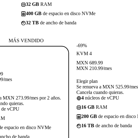
32 GB
RAM
400 GB
de espacio en disco NVMe
32 TB
de ancho de banda
MÁS VENDIDO
-69%
KVM 4
MXN
689.99
MXN
210.99
/mes
99
99
/mes
Elegir plan
Se renueva a MXN 525.99/mes 
Cancela cuando quieras.
 a MXN 273.99/mes por 2 años.
4
núcleos de vCPU
ndo quieras.
16 GB
RAM
s de vCPU
200 GB
de espacio en disc
AM
16 TB
de ancho de banda
e espacio en disco NVMe
ancho de banda