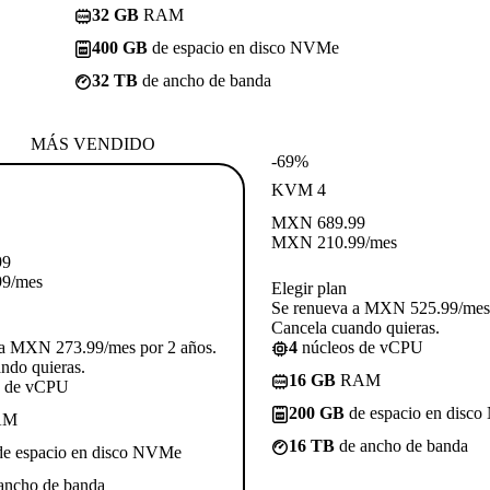
32 GB
RAM
400 GB
de espacio en disco NVMe
32 TB
de ancho de banda
MÁS VENDIDO
-69%
KVM 4
MXN
689.99
MXN
210.99
/mes
99
99
/mes
Elegir plan
Se renueva a MXN 525.99/mes 
Cancela cuando quieras.
 a MXN 273.99/mes por 2 años.
4
núcleos de vCPU
ndo quieras.
16 GB
RAM
s de vCPU
200 GB
de espacio en disc
AM
16 TB
de ancho de banda
e espacio en disco NVMe
ancho de banda