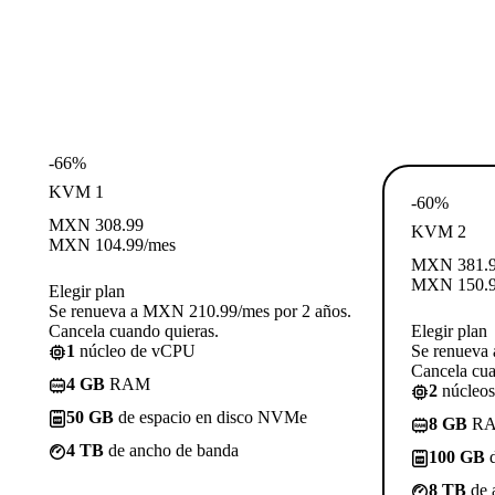
-66%
KVM 1
-60%
MXN
308.99
KVM 2
MXN
104.99
/mes
MXN
381.
MXN
150.
Elegir plan
Se renueva a MXN 210.99/mes por 2 años.
Cancela cuando quieras.
Elegir plan
1
núcleo de vCPU
Se renueva
Cancela cua
4 GB
RAM
2
núcleo
50 GB
de espacio en disco NVMe
8 GB
R
4 TB
de ancho de banda
100 GB
d
8 TB
de 