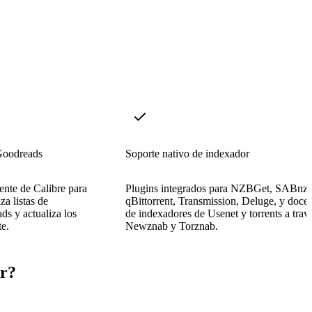
 Goodreads
Soporte nativo de indexador
tente de Calibre para
Plugins integrados para NZBGet, SABnzb
za listas de
qBittorrent, Transmission, Deluge, y doce
ds y actualiza los
de indexadores de Usenet y torrents a trav
e.
Newznab y Torznab.
er?