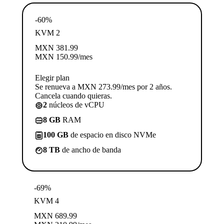
-60%
KVM 2
MXN
381.99
MXN
150.99
/mes
Elegir plan
Se renueva a MXN 273.99/mes por 2 años.
Cancela cuando quieras.
2
núcleos de vCPU
8 GB
RAM
100 GB
de espacio en disco NVMe
8 TB
de ancho de banda
-69%
KVM 4
MXN
689.99