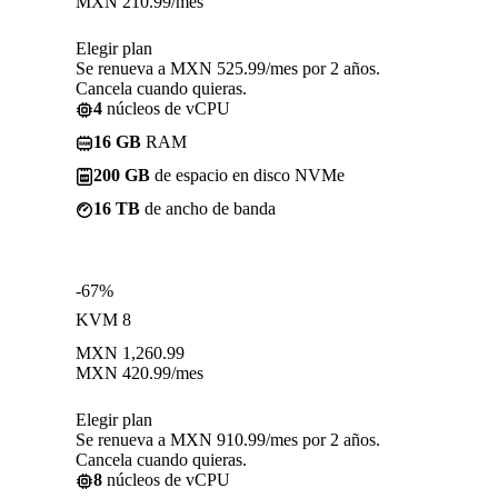
MXN
210.99
/mes
Elegir plan
Se renueva a MXN 525.99/mes por 2 años.
Cancela cuando quieras.
4
núcleos de vCPU
16 GB
RAM
200 GB
de espacio en disco NVMe
16 TB
de ancho de banda
-67%
KVM 8
MXN
1,260.99
MXN
420.99
/mes
Elegir plan
Se renueva a MXN 910.99/mes por 2 años.
Cancela cuando quieras.
8
núcleos de vCPU