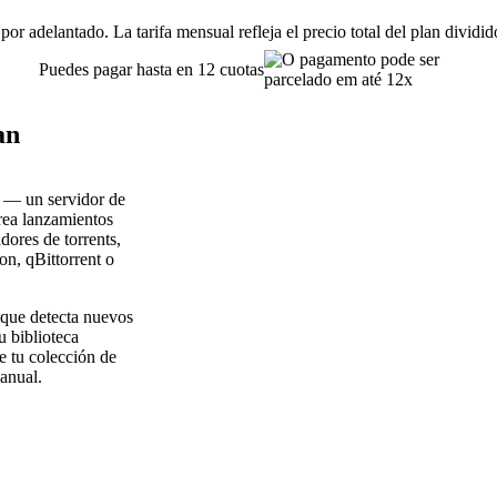
or adelantado. La tarifa mensual refleja el precio total del plan dividi
Puedes pagar hasta en 12 cuotas
an
r — un servidor de
trea lanzamientos
dores de torrents,
n, qBittorrent o
 que detecta nuevos
 biblioteca
e tu colección de
manual.