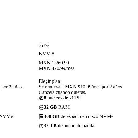
-67%
KVM 8
MXN
1,260.99
MXN
420.99
/mes
Elegir plan
por 2 años.
Se renueva a MXN 910.99/mes por 2 años.
Cancela cuando quieras.
8
núcleos de vCPU
32 GB
RAM
o NVMe
400 GB
de espacio en disco NVMe
32 TB
de ancho de banda