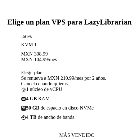
Elige un plan VPS para LazyLibrarian
-66%
KVM 1
MXN
308.99
MXN
104.99
/mes
Elegir plan
Se renueva a MXN 210.99/mes por 2 años.
Cancela cuando quieras.
1
núcleo de vCPU
4 GB
RAM
50 GB
de espacio en disco NVMe
4 TB
de ancho de banda
MÁS VENDIDO