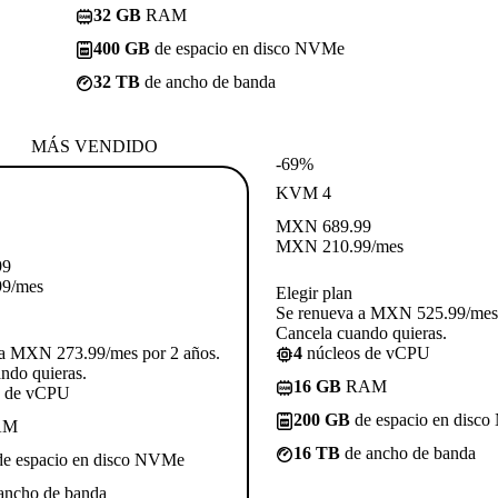
32 GB
RAM
400 GB
de espacio en disco NVMe
32 TB
de ancho de banda
MÁS VENDIDO
-69%
KVM 4
MXN
689.99
MXN
210.99
/mes
99
99
/mes
Elegir plan
Se renueva a MXN 525.99/mes 
Cancela cuando quieras.
 a MXN 273.99/mes por 2 años.
4
núcleos de vCPU
ndo quieras.
16 GB
RAM
s de vCPU
200 GB
de espacio en disc
AM
16 TB
de ancho de banda
e espacio en disco NVMe
ancho de banda