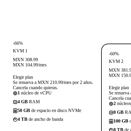
-66%
KVM 1
-60%
MXN
308.99
KVM 2
MXN
104.99
/mes
MXN
381.
MXN
150.
Elegir plan
Se renueva a MXN 210.99/mes por 2 años.
Cancela cuando quieras.
Elegir plan
1
núcleo de vCPU
Se renueva
Cancela cua
4 GB
RAM
2
núcleo
50 GB
de espacio en disco NVMe
8 GB
R
4 TB
de ancho de banda
100 GB
d
8 TB
de 